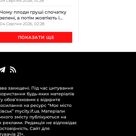
закладах Прикарпаття на
04 Серпня 2026, 10:28
обговоренні в ОДА
Чому плоди груші спочатку
зелені, а потім жовтіють і
чорніють всередині
04 Серпня 2026, 02:28
ПОКАЗАТИ ЩЕ
ава захищені. Під час цитування
користання будь-яких матеріалів
ту обов’язковим є відкрите
посилання на ресурс “Моє місто
вськ” mycity.if.ua. Матеріали
много змісту публікуються на
х реклами. Редакція не відповідає
достовірність. Сайт для
увачів 21+.