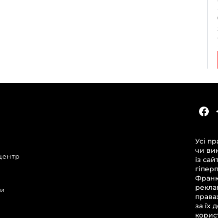
КАТЕГОРІЇ
Головні новини за сьогодні
Усі пр
Новини Івано-Франківська
чи ви
центр
Новини Прикарпаття
із сай
гіпер
Новини України та світу
Франкі
Статті та блоги
рекла
ни
права
Новини бізнесу
за їх 
корист