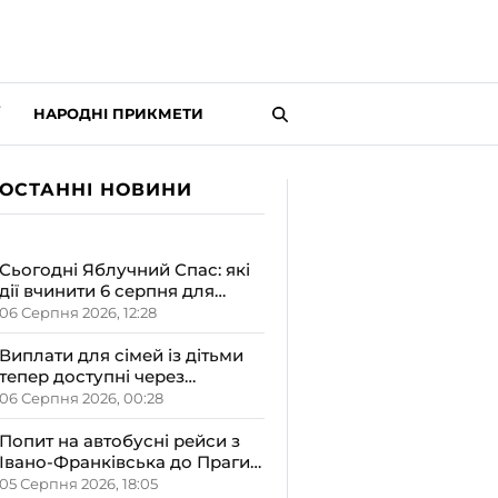
НАРОДНІ ПРИКМЕТИ
ОСТАННІ НОВИНИ
Сьогодні Яблучний Спас: які
дії вчинити 6 серпня для
залучення достатку та
06 Серпня 2026, 12:28
злагоди в оселю
Виплати для сімей із дітьми
тепер доступні через
«Дія.Картку»: деталі від ОВА
06 Серпня 2026, 00:28
Попит на автобусні рейси з
Івано-Франківська до Праги
залишається високим
05 Серпня 2026, 18:05