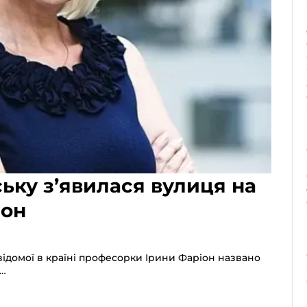
ську з’явилася вулиця на
іон
 відомої в країні професорки Ірини Фаріон названо
а…