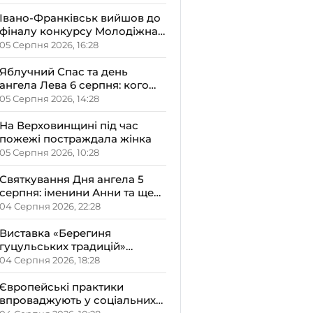
Івано-Франківськ вийшов до
фіналу конкурсу Молодіжна
столиця України-2026
05 Серпня 2026, 16:28
Яблучний Спас та день
ангела Лева 6 серпня: кого
варто привітати, що
05 Серпня 2026, 14:28
освячують у храмах і які
прикмети передбачають
На Верховинщині під час
осінь
пожежі постраждала жінка
05 Серпня 2026, 10:28
Святкування Дня ангела 5
серпня: іменини Анни та ще
двох імен – кого вітати і що не
04 Серпня 2026, 22:28
можна робити цього дня
Виставка «Берегиня
гуцульських традицій»
відкрилась на Верховині
04 Серпня 2026, 18:28
Європейські практики
впроваджують у соціальних