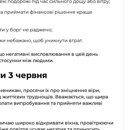
кі подорожі під час сильного дощу або вітру;
та приймати фінансові рішення краще
ти у борг не раджено;
вки небажано, щоб уникнути втрат.
що негативні висловлювання в цей день
стосунки між людьми.
и 3 червня
ченикам, просячи їх про зміцнення віри,
ід життєвих труднощів. Вважається, що щира
лати випробування та прийняти важливі
ичаю широко відкривати вікна, провітрюючи
віже повітря усуває негатив та приносить