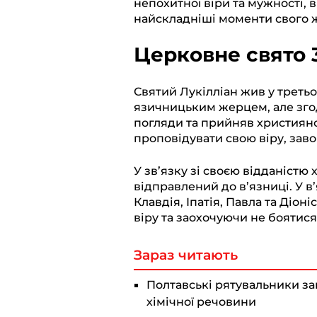
непохитної віри та мужності, 
r
o
A
i
найскладніші моменти свого 
a
o
p
n
Церковне свято 
m
k
p
k
Святий Лукілліан жив у третьом
язичницьким жерцем, але згод
погляди та прийняв християнс
проповідувати свою віру, зав
У зв’язку зі своєю відданістю
відправлений до в’язниці. У в
Клавдія, Іпатія, Павла та Діон
віру та заохочуючи не боятис
Зараз читають
Полтавські рятувальники з
хімічної речовини