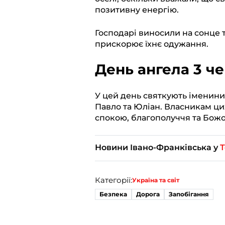
позитивну енергію.
Господарі виносили на сонце т
прискорює їхнє одужання.
День ангела 3 ч
У цей день святкують іменини:
Павло та Юліан. Власникам ци
спокою, благополуччя та Божої
Новини Івано-Франківська у
T
Категорії:
Україна та світ
Безпека
Дорога
Запобігання