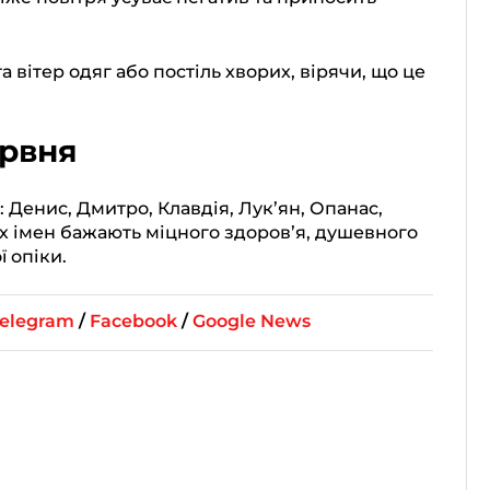
а вітер одяг або постіль хворих, вірячи, що це
ервня
 Денис, Дмитро, Клавдія, Лук’ян, Опанас,
х імен бажають міцного здоров’я, душевного
 опіки.
elegram
/
Facebook
/
Google News