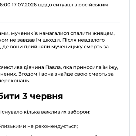
:00 17.07.2026 щодо ситуації з російським
ами, мучеників намагалися спалити живцем,
ом не завдав їм шкоди. Після невдалого
ії, де вони прийняли мученицьку смерть за
честива дівчина Павла, яка приносила їм їжу,
знених. Згодом і вона знайде свою смерть за
переконань.
бити 3 червня
 існувало кілька важливих заборон:
 близькими не рекомендується;