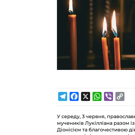
T
F
X
W
V
C
e
a
h
i
o
l
c
a
b
p
У середу, 3 червня, православ
мучеників Лукілліана разом із
e
e
t
e
y
Діонісієм та благочестивою ді
g
b
s
r
L