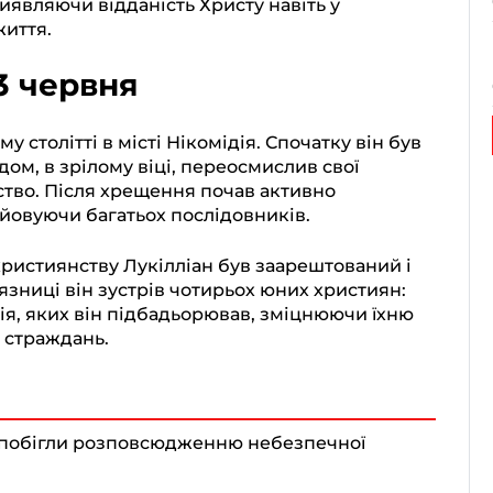
виявляючи відданість Христу навіть у
життя.
3 червня
у столітті в місті Нікомідія. Спочатку він був
ом, в зрілому віці, переосмислив свої
тво. Після хрещення почав активно
ойовуючи багатьох послідовників.
 християнству Лукілліан був заарештований і
’язниці він зустрів чотирьох юних християн:
ісія, яких він підбадьорював, зміцнюючи їхню
я страждань.
апобігли розповсюдженню небезпечної