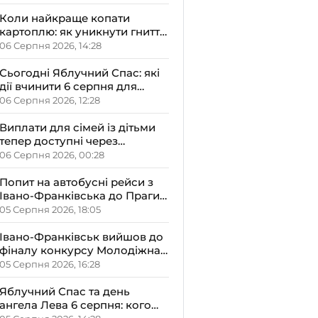
малюками
Коли найкраще копати
картоплю: як уникнути гниття
врожаю
06 Серпня 2026, 14:28
Сьогодні Яблучний Спас: які
дії вчинити 6 серпня для
залучення достатку та
06 Серпня 2026, 12:28
злагоди в оселю
Виплати для сімей із дітьми
тепер доступні через
«Дія.Картку»: деталі від ОВА
06 Серпня 2026, 00:28
Попит на автобусні рейси з
Івано-Франківська до Праги
залишається високим
05 Серпня 2026, 18:05
Івано-Франківськ вийшов до
фіналу конкурсу Молодіжна
столиця України-2026
05 Серпня 2026, 16:28
Яблучний Спас та день
ангела Лева 6 серпня: кого