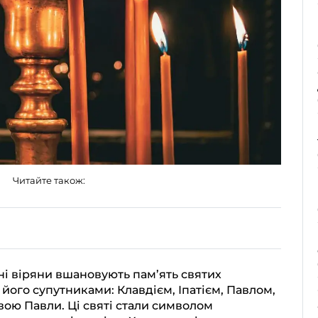
Читайте також:
ні віряни вшановують пам’ять святих
 його супутниками: Клавдієм, Іпатієм, Павлом,
вою Павли. Ці святі стали символом