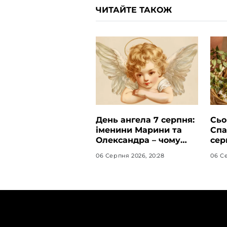
ЧИТАЙТЕ ТАКОЖ
День ангела 7 серпня:
Сьо
іменини Марини та
Спа
Олександра – чому
сер
варто відзначити його
дос
06 Серпня 2026, 20:28
06 Се
в сімейному колі
осе
ТЕМИ