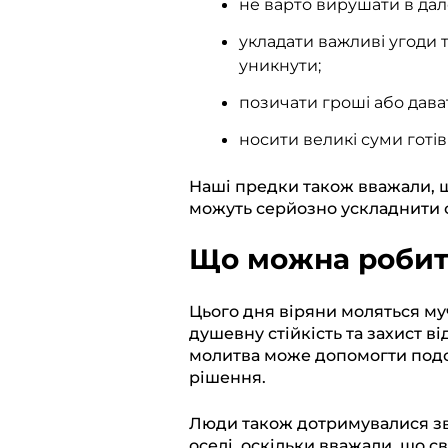
не варто вирушати в дале
укладати важливі угоди 
уникнути;
позичати гроші або дава
носити великі суми готі
Наші предки також вважали, 
можуть серйозно ускладнити 
Що можна робит
Цього дня віряни моляться му
душевну стійкість та захист в
молитва може допомогти подо
рішення.
Люди також дотримувалися зв
оселі, оскільки вважали, що с