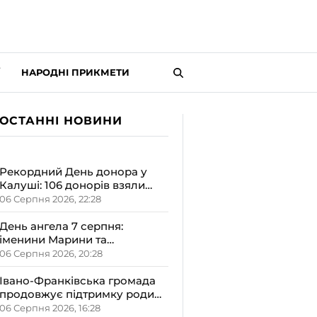
НАРОДНІ ПРИКМЕТИ
ОСТАННІ НОВИНИ
Рекордний День донора у
Калуші: 106 донорів взяли
участь у виїзному заході
06 Серпня 2026, 22:28
День ангела 7 серпня:
іменини Марини та
Олександра – чому варто
06 Серпня 2026, 20:28
відзначити його в сімейному
колі
Івано-Франківська громада
продовжує підтримку родин
з новонародженими
06 Серпня 2026, 16:28