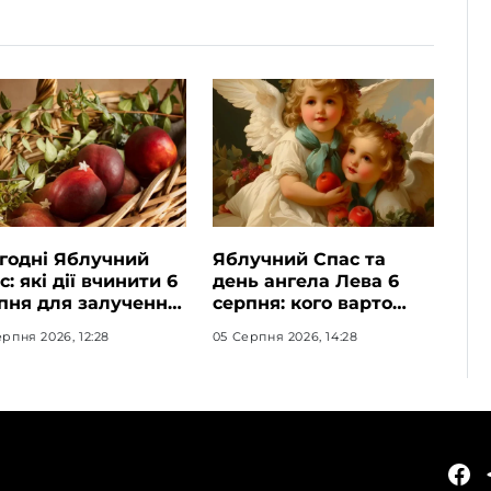
годні Яблучний
Яблучний Спас та
с: які дії вчинити 6
день ангела Лева 6
пня для залучення
серпня: кого варто
татку та злагоди в
привітати, що
рпня 2026, 12:28
05 Серпня 2026, 14:28
лю
освячують у храмах і
які прикмети
передбачають осінь
КАТЕГОРІЇ