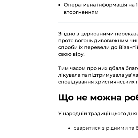
Оперативна інформація на 16
вторгненням
Згідно з церковними переказ
проте вогонь дивовижним чин
спроби їх перевели до Візант
свою віру.
Тим часом про них дбала благо
лікувала та підтримувала ув’я
сповідування християнських 
Що не можна ро
У народній традиції цього дня
сваритися з рідними та