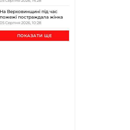
варто привітати, що
05 Серпня 2026, 14:28
освячують у храмах і які
прикмети передбачають
На Верховинщині під час
осінь
пожежі постраждала жінка
05 Серпня 2026, 10:28
ПОКАЗАТИ ЩЕ