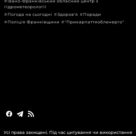
Івано-Франківський обласний центр з
гідрометеорології
Погода на сьогодні
Здоров'я
Поради
Поліція Франківщини
"Прикарпаттяобленерго"
КАТЕГОРІЇ
Головні новини за сьогодні
Новини Івано-Франківська
Новини Прикарпаття
Новини України та світу
Статті та блоги
Новини бізнесу
Усі права захищені. Під час цитування чи використання