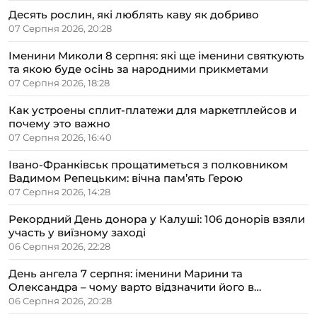
Десять рослин, які люблять каву як добриво
07 Серпня 2026, 20:28
Іменини Миколи 8 серпня: які ще іменини святкують
та якою буде осінь за народними прикметами
07 Серпня 2026, 18:28
Как устроены сплит-платежи для маркетплейсов и
почему это важно
07 Серпня 2026, 16:40
Івано-Франківськ прощатиметься з полковником
Вадимом Репецьким: вічна пам’ять Герою
07 Серпня 2026, 14:28
Рекордний День донора у Калуші: 106 донорів взяли
участь у виїзному заході
06 Серпня 2026, 22:28
День ангела 7 серпня: іменини Марини та
Олександра – чому варто відзначити його в
сімейному колі
06 Серпня 2026, 20:28