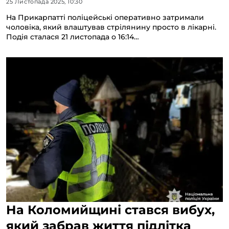
25 Листопада 2025, 10:30
На Прикарпатті поліцейські оперативно затримали
чоловіка, який влаштував стрілянину просто в лікарні.
Подія сталася 21 листопада о 16:14…
На Коломийщині стався вибух,
який забрав життя підлітка