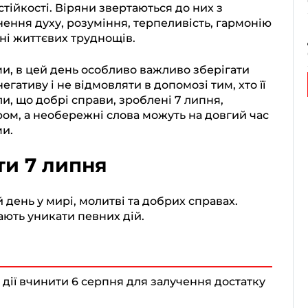
стійкості. Віряни звертаються до них з
ення духу, розуміння, терпеливість, гармонію
нні життєвих труднощів.
и, в цей день особливо важливо зберігати
негативу і не відмовляти в допомозі тим, хто її
и, що добрі справи, зроблені 7 липня,
ом, а необережні слова можуть на довгий час
ми.
ти 7 липня
день у мирі, молитві та добрих справах.
ають уникати певних дій.
 дії вчинити 6 серпня для залучення достатку