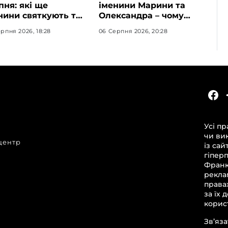
пня: які ще
іменини Марини та
нини святкують та
Олександра – чому
ю буде осінь за
варто відзначити його
рпня 2026, 18:28
06 Серпня 2026, 20:28
родними
в сімейному колі
икметами
КАТЕГОРІЇ
Головні новини за сьогодні
Усі пр
Новини Івано-Франківська
чи ви
центр
Новини Прикарпаття
із сай
гіпер
Новини України та світу
Франкі
Статті та блоги
рекла
и
права
Новини бізнесу
за їх 
корист
Зв’яза