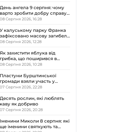
реабілітації на 20 додаткових
ліжок
День ангела 9 серпня: чому
варто зробити добру справу,
святкуючи Пантелеймона,
08 Серпня 2026, 16:28
Миколи та Саву
У калуському парку Франка
зафіксовано масову загибель
качок: можливе отруєння
08 Серпня 2026, 12:28
озера хімікатами
Як захистити яблука від
грибка, що поширився в
Україні
08 Серпня 2026, 10:28
Пластуни Бурштинської
громади взяли участь у
вишкільному таборі
07 Серпня 2026, 22:28
«Гарт-2026»
Десять рослин, які люблять
каву як добриво
07 Серпня 2026, 20:28
Іменини Миколи 8 серпня: які
ще іменини святкують та