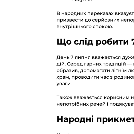
В народних переказах вказує
призвести до серйозних непор
внутрішнього спокою.
Що слід робити 
День 7 липня вважається дуж
дій. Серед гарних традицій —
образив, допомагати літнім лю
храм, проводити час з родино
уваги.
Також вважається корисним н
непотрібних речей і подякуват
Народні прикмет