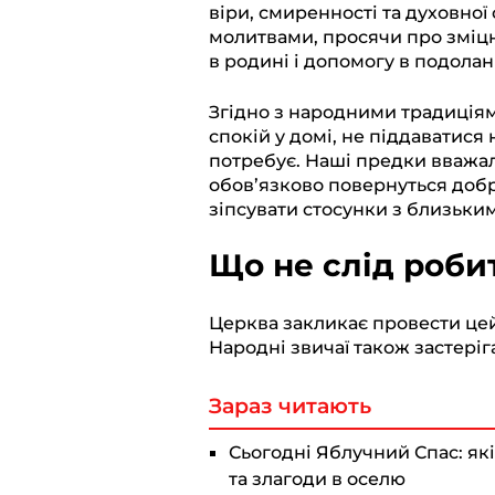
e
e
t
e
y
віри, смиренності та духовної 
молитвами, просячи про зміцн
g
b
s
r
L
в родині і допомогу в подола
r
o
A
i
a
o
p
n
Згідно з народними традиціям
спокій у домі, не піддаватися 
m
k
p
k
потребує. Наші предки вважал
обов’язково повернуться добр
зіпсувати стосунки з близьки
Що не слід роби
Церква закликає провести цей 
Народні звичаї також застеріг
Зараз читають
Сьогодні Яблучний Спас: які
та злагоди в оселю