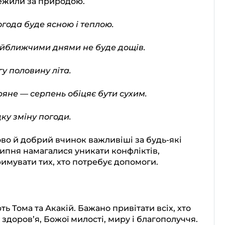
ежили за природою.
года буде ясною і теплою.
айближчими днями не буде дощів.
у половину літа.
ряне — серпень обіцяє бути сухим.
ку зміну погоди.
ово й добрий вчинок важливіші за будь-які
липня намагалися уникати конфліктів,
имувати тих, хто потребує допомоги.
ть Тома та Акакій. Бажано привітати всіх, хто
 здоров’я, Божої милості, миру і благополуччя.