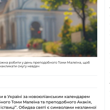
можна робити у день преподобного Томи Малеїна, щоб
накликати смугу невдач
и в Україні за новоюліанським календарем
ного Томи Малеїна та преподобного Акакія,
іствиці”. Обидва святі є символами незламної