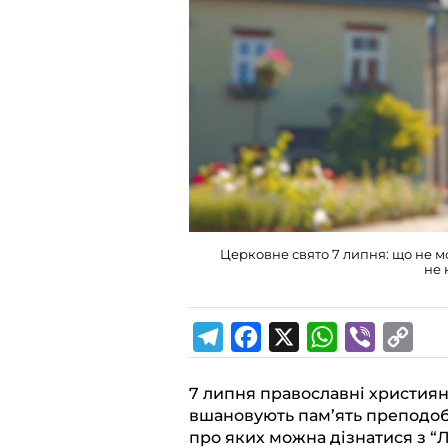
Церковне свято 7 липня: що не 
не 
T
F
X
W
V
C
7 липня православні християн
e
a
h
i
o
вшановують пам’ять преподоб
l
c
a
b
p
про яких можна дізнатися з “Л