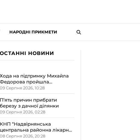
НАРОДНІ ПРИКМЕТИ
ОСТАННІ НОВИНИ
Хода на підтримку Михайла
Федорова пройшла
Середмістям Івано-
09 Серпня 2026, 10:28
Франківська
П’ять причин прибрати
березу з дачної ділянки
09 Серпня 2026, 02:28
КНП “Надвірнянська
центральна районна лікарня”
розширила відділення
08 Серпня 2026, 20:28