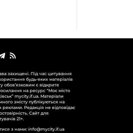
ава захищені. Під час цитування
користання будь-яких матеріалів
ту обов’язковим є відкрите
посилання на ресурс “Моє місто
вськ” mycity.if.ua. Матеріали
много змісту публікуються на
х реклами. Редакція не відповідає
достовірність. Сайт для
увачів 21+.
тися з нами: info@mycity.if.ua