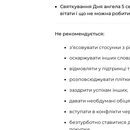
Святкування Дня ангела 5 с
вітати і що не можна робити
Не рекомендується:
з’ясовувати стосунки з р
оскаржувати інших слов
відмовляти у підтримці т
розповсюджувати плітки
заздрити успіхам інших;
давати необдумані обіця
вступати в конфлікти чер
безтурботно ставитися д
покупки.