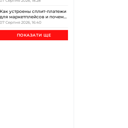
якою буде осінь за
07 Серпня 2026, 18:28
народними прикметами
Как устроены сплит-платежи
для маркетплейсов и почему
это важно
07 Серпня 2026, 16:40
ПОКАЗАТИ ЩЕ