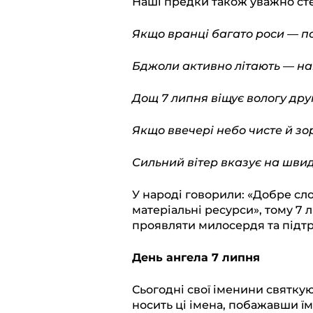
Наші предки також уважно ст
Якщо вранці багато роси — по
Бджоли активно літають — н
Дощ 7 липня віщує вологу друг
Якщо ввечері небо чисте й зо
Сильний вітер вказує на швид
У народі говорили: «Добре сл
матеріальні ресурси», тому 7 
проявляти милосердя та підтр
День ангела 7 липня
Сьогодні свої іменини святкую
носить ці імена, побажавши їм