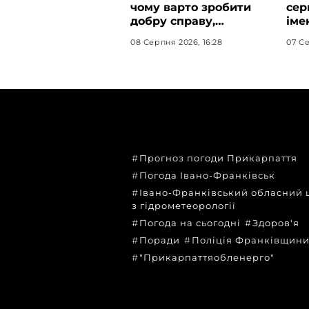
чому варто зробити
сер
добру справу,
іме
святкуючи
яко
08 Серпня 2026, 16:28
07 Се
Пантелеймона,
на
Миколи та Саву
пр
ТЕМИ
Прогноз погоди Прикарпаття
Погода Івано-Франківськ
Івано-Франківський обласний 
з гідрометеорології
Погода на сьогодні
Здоров'я
Поради
Поліція Франківщин
"Прикарпаттяобленерго"