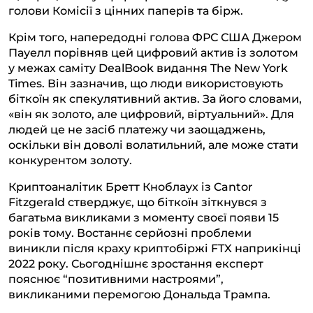
голови Комісії з цінних паперів та бірж.
Крім того, напередодні голова ФРС США Джером
Пауелл порівняв цей цифровий актив із золотом
у межах саміту DealBook видання The New York
Times. Він зазначив, що люди використовують
біткоїн як спекулятивний актив. За його словами,
«він як золото, але цифровий, віртуальний». Для
людей це не засіб платежу чи заощаджень,
оскільки він доволі волатильний, але може стати
конкурентом золоту.
Криптоаналітик Бретт Кноблаух із Cantor
Fitzgerald стверджує, що біткоїн зіткнувся з
багатьма викликами з моменту своєї появи 15
років тому. Востаннє серйозні проблеми
виникли після краху криптобіржі FTX наприкінці
2022 року. Сьогоднішнє зростання експерт
пояснює “позитивними настроями”,
викликаними перемогою Дональда Трампа.