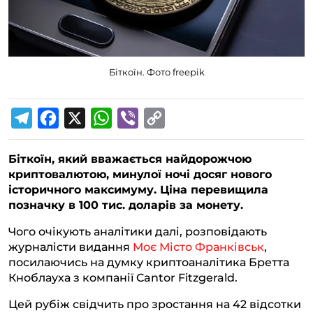
Біткоїн. Фото freepik
T
F
X
W
V
C
e
a
h
i
o
Біткоїн, який вважається найдорожчою
l
c
a
b
p
криптовалютою, минулої ночі досяг нового
e
e
t
e
y
історичного максимуму. Ціна перевищила
g
b
s
r
L
позначку в 100 тис. доларів за монету.
r
o
A
i
Чого очікують аналітики далі, розповідають
a
o
p
n
журналісти видання
Моє Місто Франківськ
,
посилаючись на думку криптоаналітика Бретта
m
k
p
k
Кноблауха з компанії Cantor Fitzgerald.
Цей рубіж свідчить про зростання на 42 відсотки