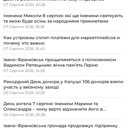
07 Серпня 2026, 20:28
Іменини Миколи 8 серпня: які ще іменини святкують
та якою буде осінь за народними прикметами
07 Серпня 2026, 18:28
Как устроены сплит-платежи для маркетплейсов и
почему это важно
07 Серпня 2026, 16:40
Івано-Франківськ прощатиметься з полковником
Вадимом Репецьким: вічна пам’ять Герою
07 Серпня 2026, 14:28
Рекордний День донора у Калуші: 106 донорів взяли
участь у виїзному заході
06 Серпня 2026, 22:28
День ангела 7 серпня: іменини Марини та
Олександра – чому варто відзначити його в
сімейному колі
06 Серпня 2026, 20:28
Івано-Франківська громада продовжує підтримку