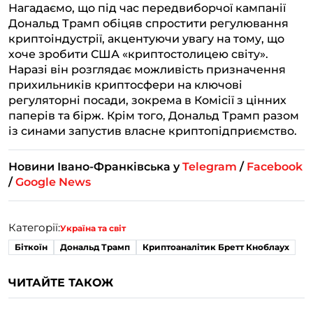
Нагадаємо, що під час передвиборчої кампанії
Дональд Трамп обіцяв спростити регулювання
криптоіндустрії, акцентуючи увагу на тому, що
хоче зробити США «криптостолицею світу».
Наразі він розглядає можливість призначення
прихильників криптосфери на ключові
регуляторні посади, зокрема в Комісії з цінних
паперів та бірж. Крім того, Дональд Трамп разом
із синами запустив власне криптопідприємство.
Новини Івано-Франківська у
Telegram
/
Facebook
/
Google News
Категорії:
Україна та світ
Біткоїн
Дональд Трамп
Криптоаналітик Бретт Кноблаух
ЧИТАЙТЕ ТАКОЖ