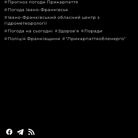
Прогноз погоди Прикарпаття
Погода Івано-Франківськ
Івано-Франківський обласний центр з
гідрометеорології
Погода на сьогодні
Здоров'я
Поради
Поліція Франківщини
"Прикарпаттяобленерго"
КАТЕГОРІЇ
Головні новини за сьогодні
Новини Івано-Франківська
Новини Прикарпаття
Новини України та світу
Статті та блоги
Новини бізнесу