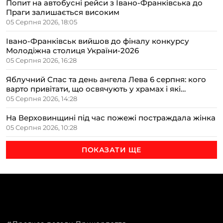
Попит на автобусні рейси з Івано-Франківська до
Праги залишається високим
05 Серпня 2026, 18:05
Івано-Франківськ вийшов до фіналу конкурсу
Молодіжна столиця України-2026
05 Серпня 2026, 16:28
Яблучний Спас та день ангела Лева 6 серпня: кого
варто привітати, що освячують у храмах і які
прикмети передбачають осінь
05 Серпня 2026, 14:28
На Верховинщині під час пожежі постраждала жінка
05 Серпня 2026, 10:28
ПОКАЗАТИ ЩЕ
ТЕМИ