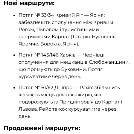
Нові маршрути:
Потяг № 33/34 Кривий Ріг — Ясіня:
забезпечить сполучення між Кривим
Рогом, Львовом і туристичними
напрямками Карпат (Татарів-Буковель,
Яремче, Ворохта, Ясіня).
Потяг № 145/146 Харків — Чернівці:
сполучення для мешканців Слобожанщини,
що прямують до Буковини. Потяг
курсуватиме через день.
Потяг № 61/62 Дніпро — Рахів: збільшить
кількість місць для пасажирів, які
подорожують із Придніпров’я до Карпат і
Львова. Рейс також курсуватиме через
день.
Продовжені маршрути: