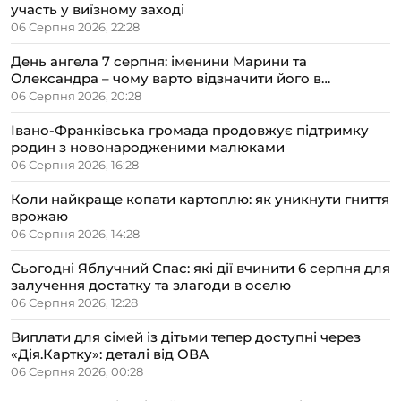
участь у виїзному заході
06 Серпня 2026, 22:28
День ангела 7 серпня: іменини Марини та
Олександра – чому варто відзначити його в
сімейному колі
06 Серпня 2026, 20:28
Івано-Франківська громада продовжує підтримку
родин з новонародженими малюками
06 Серпня 2026, 16:28
Коли найкраще копати картоплю: як уникнути гниття
врожаю
06 Серпня 2026, 14:28
Сьогодні Яблучний Спас: які дії вчинити 6 серпня для
залучення достатку та злагоди в оселю
06 Серпня 2026, 12:28
Виплати для сімей із дітьми тепер доступні через
«Дія.Картку»: деталі від ОВА
06 Серпня 2026, 00:28