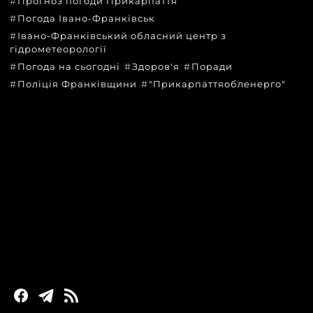
Прогноз погоди Прикарпаття
Погода Івано-Франківськ
Івано-Франківський обласний центр з
гідрометеорології
Погода на сьогодні
Здоров'я
Поради
Поліція Франківщини
"Прикарпаттяобленерго"
КАТЕГОРІЇ
Головні новини за сьогодні
Новини Івано-Франківська
Новини Прикарпаття
Новини України та світу
Статті та блоги
Новини бізнесу