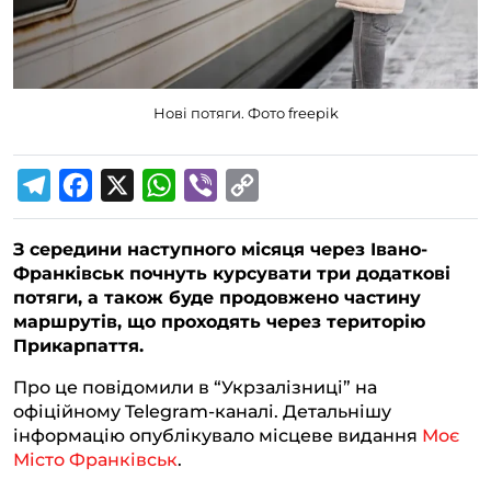
Нові потяги. Фото freepik
T
F
X
W
V
C
e
a
h
i
o
З середини наступного місяця через Івано-
l
c
a
b
p
Франківськ почнуть курсувати три додаткові
e
e
t
e
y
потяги, а також буде продовжено частину
g
b
s
r
L
маршрутів, що проходять через територію
Прикарпаття.
r
o
A
i
a
o
p
n
Про це повідомили в “Укрзалізниці” на
офіційному Telegram-каналі. Детальнішу
m
k
p
k
інформацію опублікувало місцеве видання
Моє
Місто Франківськ
.