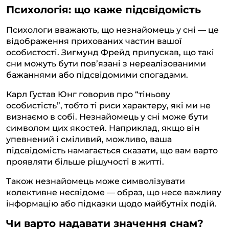
Психологія: що каже підсвідомість
Психологи вважають, що незнайомець у сні — це
відображення прихованих частин вашої
особистості. Зигмунд Фрейд припускав, що такі
сни можуть бути пов’язані з нереалізованими
бажаннями або підсвідомими спогадами.
Карл Густав Юнг говорив про “тіньову
особистість”, тобто ті риси характеру, які ми не
визнаємо в собі. Незнайомець у сні може бути
символом цих якостей. Наприклад, якщо він
упевнений і сміливий, можливо, ваша
підсвідомість намагається сказати, що вам варто
проявляти більше рішучості в житті.
Також незнайомець може символізувати
колективне несвідоме — образ, що несе важливу
інформацію або підказки щодо майбутніх подій.
Чи варто надавати значення снам?