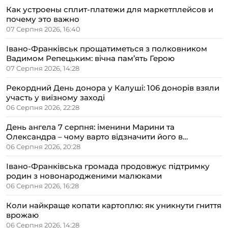
Как устроены сплит-платежи для маркетплейсов и
почему это важно
07 Серпня 2026, 16:40
Івано-Франківськ прощатиметься з полковником
Вадимом Репецьким: вічна пам’ять Герою
07 Серпня 2026, 14:28
Рекордний День донора у Калуші: 106 донорів взяли
участь у виїзному заході
06 Серпня 2026, 22:28
День ангела 7 серпня: іменини Марини та
Олександра – чому варто відзначити його в
сімейному колі
06 Серпня 2026, 20:28
Івано-Франківська громада продовжує підтримку
родин з новонародженими малюками
06 Серпня 2026, 16:28
Коли найкраще копати картоплю: як уникнути гниття
врожаю
06 Серпня 2026, 14:28