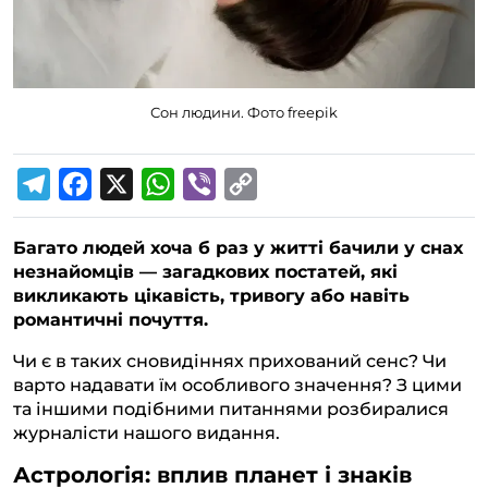
Сон людини. Фото freepik
T
F
X
W
V
C
e
a
h
i
o
Багато людей хоча б раз у житті бачили у снах
l
c
a
b
p
незнайомців — загадкових постатей, які
e
e
t
e
y
викликають цікавість, тривогу або навіть
g
b
s
r
L
романтичні почуття.
r
o
A
i
Чи є в таких сновидіннях прихований сенс? Чи
a
o
p
n
варто надавати їм особливого значення? З цими
та іншими подібними питаннями розбиралися
m
k
p
k
журналісти нашого видання.
Астрологія: вплив планет і знаків