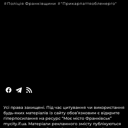
Поліція Франківщини
"Прикарпаттяобленерго"
КАТЕГОРІЇ
Головні новини за сьогодні
Новини Івано-Франківська
Новини Прикарпаття
Новини України та світу
Статті та блоги
Новини бізнесу
Усі права захищені. Під час цитування чи використання
будь-яких матеріалів із сайту обов’язковим є відкрите
гіперпосилання на ресурс “Моє місто Франківськ”
mycity.if.ua. Матеріали рекламного змісту публікуються