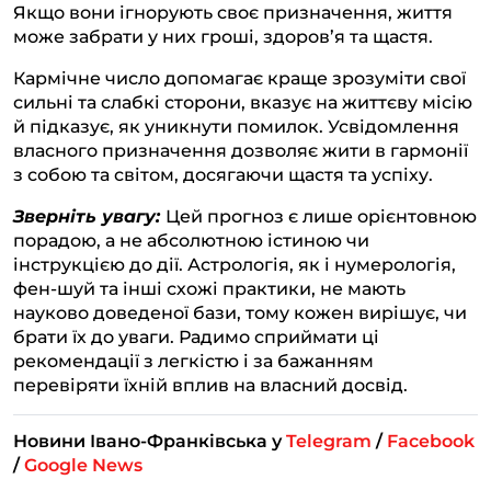
Якщо вони ігнорують своє призначення, життя
може забрати у них гроші, здоров’я та щастя.
Кармічне число допомагає краще зрозуміти свої
сильні та слабкі сторони, вказує на життєву місію
й підказує, як уникнути помилок. Усвідомлення
власного призначення дозволяє жити в гармонії
з собою та світом, досягаючи щастя та успіху.
Зверніть увагу:
Цей прогноз є лише орієнтовною
порадою, а не абсолютною істиною чи
інструкцією до дії. Астрологія, як і нумерологія,
фен-шуй та інші схожі практики, не мають
науково доведеної бази, тому кожен вирішує, чи
брати їх до уваги. Радимо сприймати ці
рекомендації з легкістю і за бажанням
перевіряти їхній вплив на власний досвід.
Новини Івано-Франківська у
Telegram
/
Facebook
/
Google News