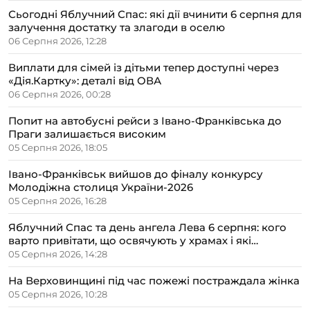
Сьогодні Яблучний Спас: які дії вчинити 6 серпня для
залучення достатку та злагоди в оселю
06 Серпня 2026, 12:28
Виплати для сімей із дітьми тепер доступні через
«Дія.Картку»: деталі від ОВА
06 Серпня 2026, 00:28
Попит на автобусні рейси з Івано-Франківська до
Праги залишається високим
05 Серпня 2026, 18:05
Івано-Франківськ вийшов до фіналу конкурсу
Молодіжна столиця України-2026
05 Серпня 2026, 16:28
Яблучний Спас та день ангела Лева 6 серпня: кого
варто привітати, що освячують у храмах і які
прикмети передбачають осінь
05 Серпня 2026, 14:28
На Верховинщині під час пожежі постраждала жінка
05 Серпня 2026, 10:28