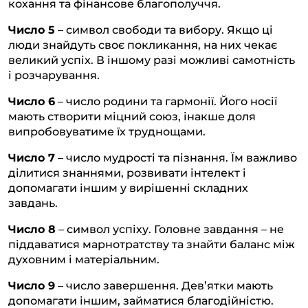
кохання та фінансове благополуччя.
Число 5
– символ свободи та вибору. Якщо ці
люди знайдуть своє покликання, на них чекає
великий успіх. В іншому разі можливі самотність
і розчарування.
Число 6
– число родини та гармонії. Його носії
мають створити міцний союз, інакше доля
випробовуватиме їх труднощами.
Число 7
– число мудрості та пізнання. Їм важливо
ділитися знаннями, розвивати інтелект і
допомагати іншим у вирішенні складних
завдань.
Число 8
– символ успіху. Головне завдання – не
піддаватися марнотратству та знайти баланс між
духовним і матеріальним.
Число 9
– число завершення. Дев’ятки мають
допомагати іншим, займатися благодійністю.