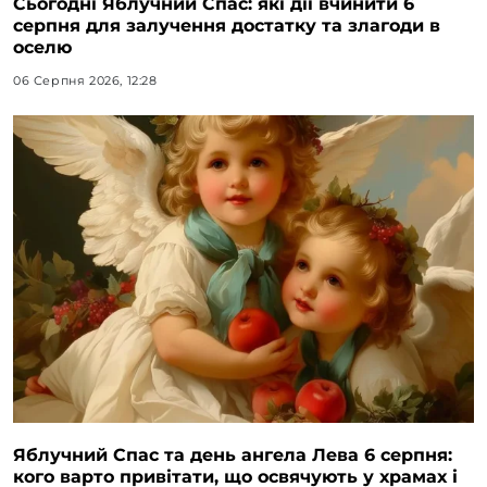
Сьогодні Яблучний Спас: які дії вчинити 6
серпня для залучення достатку та злагоди в
оселю
06 Серпня 2026, 12:28
Яблучний Спас та день ангела Лева 6 серпня:
кого варто привітати, що освячують у храмах і