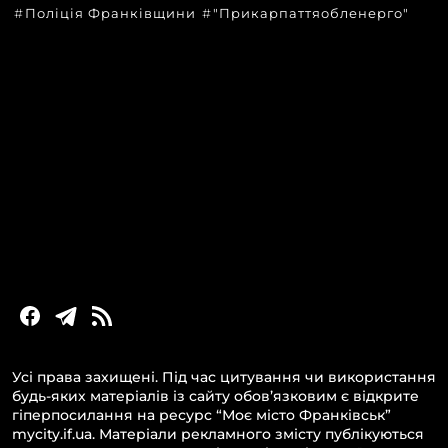
Поліція Франківщини
"Прикарпаттяобленерго"
КАТЕГОРІЇ
Головні новини за сьогодні
Новини Івано-Франківська
Новини Прикарпаття
Новини України та світу
Статті та блоги
Новини бізнесу
Усі права захищені. Під час цитування чи використання
будь-яких матеріалів із сайту обов’язковим є відкрите
гіперпосилання на ресурс “Моє місто Франківськ”
mycity.if.ua. Матеріали рекламного змісту публікуються