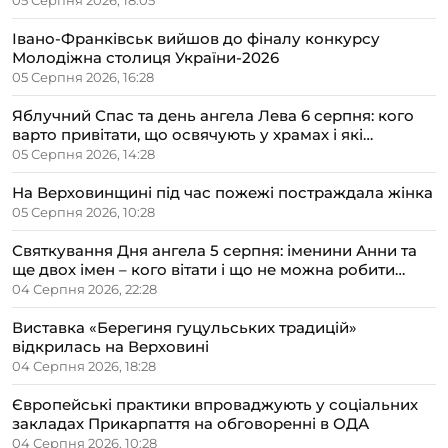
05 Серпня 2026, 18:05
Івано-Франківськ вийшов до фіналу конкурсу
Молодіжна столиця України-2026
05 Серпня 2026, 16:28
Яблучний Спас та день ангела Лева 6 серпня: кого
варто привітати, що освячують у храмах і які
прикмети передбачають осінь
05 Серпня 2026, 14:28
На Верховинщині під час пожежі постраждала жінка
05 Серпня 2026, 10:28
Святкування Дня ангела 5 серпня: іменини Анни та
ще двох імен – кого вітати і що не можна робити
цього дня
04 Серпня 2026, 22:28
Виставка «Берегиня гуцульських традицій»
відкрилась на Верховині
04 Серпня 2026, 18:28
Європейські практики впроваджують у соціальних
закладах Прикарпаття на обговоренні в ОДА
04 Серпня 2026, 10:28