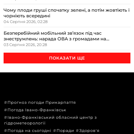
Чому плоди груші спочатку зелені, а потім жовтіють і
чорніють всередині
04 Серпня 2026, 02:28
Безперебійний мобільний зв’язок під час
знеструмлень: нарада ОВА з громадами на
Прикарпатті
03 Серпня 2026, 20:28
ПОКАЗАТИ ЩЕ
ТЕМИ
Прогноз погоди Прикарпаття
Погода Івано-Франківськ
Івано-Франківський обласний центр з
гідрометеорології
Погода на сьогодні
Поради
Здоров'я