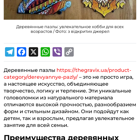
Деревянные пазлы: увлекательное хобби для всех
возрастов / Фото: з відкритих джерел
T
F
X
W
V
C
e
a
h
i
o
Деревянные пазлы
https://thegravix.ua/product-
l
c
a
b
p
category/derevyannye-pazly/
– это не просто игра,
e
e
t
e
y
а настоящее искусство, объединяющее
g
b
s
r
L
творчество, логику и терпение. Эти уникальные
головоломки из натурального материала
r
o
A
i
отличаются высокой прочностью, разнообразием
a
o
p
n
форм и стильным дизайном. Они подойдут как
m
k
p
k
детям, так и взрослым, предлагая увлекательное
занятие для всей семьи.
Преимущества деревянных