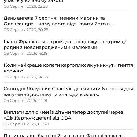
участь у виїзному заході
06 Серпня 2026, 22:28
День ангела 7 серпня: іменини Марини та
Олександра – чому варто відзначити його в
сімейному колі
06 Серпня 2026, 20:28
Івано-Франківська громада продовжує підтримку
родин з новонародженими малюками
06 Серпня 2026, 16:28
Коли найкраще копати картоплю: як уникнути гниття
врожаю
06 Серпня 2026, 14:28
Сьогодні Яблучний Спас: які дії вчинити 6 серпня для
залучення достатку та злагоди в оселю
06 Серпня 2026, 12:28
Виплати для сімей із дітьми тепер доступні через
«Дія.Картку»: деталі від ОВА
06 Серпня 2026, 00:28
Попит на автобусні рейси з Івано-Франківська до