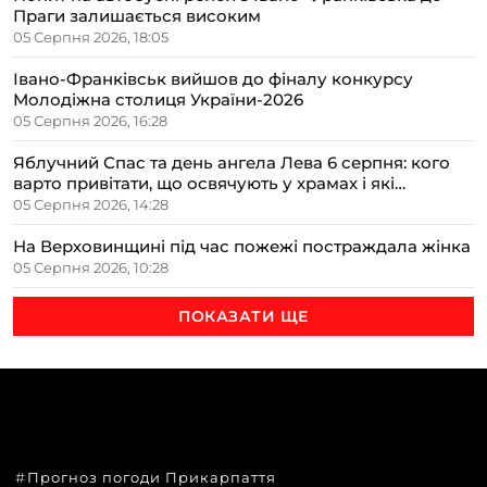
Праги залишається високим
05 Серпня 2026, 18:05
Івано-Франківськ вийшов до фіналу конкурсу
Молодіжна столиця України-2026
05 Серпня 2026, 16:28
Яблучний Спас та день ангела Лева 6 серпня: кого
варто привітати, що освячують у храмах і які
прикмети передбачають осінь
05 Серпня 2026, 14:28
На Верховинщині під час пожежі постраждала жінка
05 Серпня 2026, 10:28
ПОКАЗАТИ ЩЕ
ТЕМИ
Прогноз погоди Прикарпаття