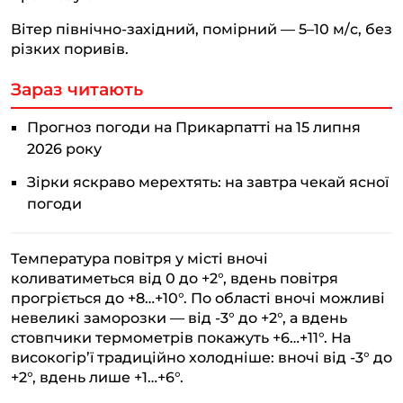
Вітер північно-західний, помірний — 5–10 м/с, без
різких поривів.
Зараз читають
Прогноз погоди на Прикарпатті на 15 липня
2026 року
Зірки яскраво мерехтять: на завтра чекай ясної
погоди
Температура повітря у місті вночі
коливатиметься від 0 до +2°, вдень повітря
прогріється до +8…+10°. По області вночі можливі
невеликі заморозки — від -3° до +2°, а вдень
стовпчики термометрів покажуть +6…+11°. На
високогір’ї традиційно холодніше: вночі від -3° до
+2°, вдень лише +1…+6°.