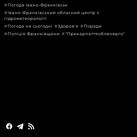
Погода Івано-Франківськ
Івано-Франківський обласний центр з
гідрометеорології
Погода на сьогодні
Здоров'я
Поради
Поліція Франківщини
"Прикарпаттяобленерго"
КАТЕГОРІЇ
Головні новини за сьогодні
Новини Івано-Франківська
Новини Прикарпаття
Новини України та світу
Статті та блоги
Новини бізнесу