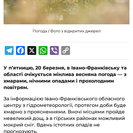
Погода / Фото з відкритих джерел
T
F
X
W
V
C
e
a
h
i
o
У п’ятницю, 20 березня, в Івано-Франківську та
l
c
a
b
p
області очікується мінлива весняна погода — з
e
e
t
e
y
хмарами, нічними опадами і прохолодним
g
b
s
r
L
повітрям.
r
o
A
i
За інформацією Івано-Франківського обласного
a
o
p
n
центру з гідрометеорології, протягом доби буде
хмарно з проясненнями. Вночі місцями пройде
m
k
p
k
невеликий дощ, а в гірських районах можливий
мокрий сніг. Вдень істотних опадів не
прогнозують.