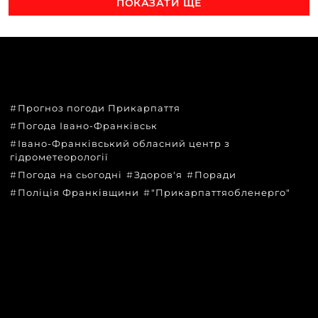
ПОКАЗАТИ ЩЕ
ТЕМИ
Прогноз погоди Прикарпаття
Погода Івано-Франківськ
Івано-Франківський обласний центр з
гідрометеорології
Погода на сьогодні
Здоров'я
Поради
Поліція Франківщини
"Прикарпаттяобленерго"
КАТЕГОРІЇ
Головні новини за сьогодні
Новини Івано-Франківська
Новини Прикарпаття