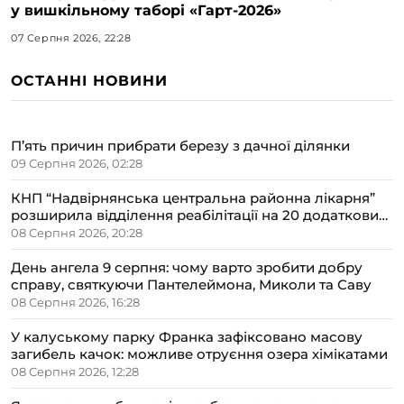
у вишкільному таборі «Гарт-2026»
07 Серпня 2026, 22:28
ОСТАННІ НОВИНИ
П’ять причин прибрати березу з дачної ділянки
09 Серпня 2026, 02:28
КНП “Надвірнянська центральна районна лікарня”
розширила відділення реабілітації на 20 додаткових
ліжок
08 Серпня 2026, 20:28
День ангела 9 серпня: чому варто зробити добру
справу, святкуючи Пантелеймона, Миколи та Саву
08 Серпня 2026, 16:28
У калуському парку Франка зафіксовано масову
загибель качок: можливе отруєння озера хімікатами
08 Серпня 2026, 12:28