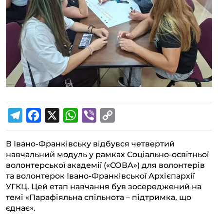
T
F
X
W
V
C
e
a
h
i
o
В Івано-Франківську відбувся четвертий
l
c
a
b
p
навчальний модуль у рамках Соціально-освітньої
e
e
t
e
y
волонтерської академії («СОВА») для волонтерів
g
b
s
r
L
та волонтерок Івано-Франківської Архієпархії
УГКЦ. Цей етап навчання був зосереджений на
r
o
A
i
темі «Парафіяльна спільнота – підтримка, що
a
o
p
n
єднає».
m
k
p
k