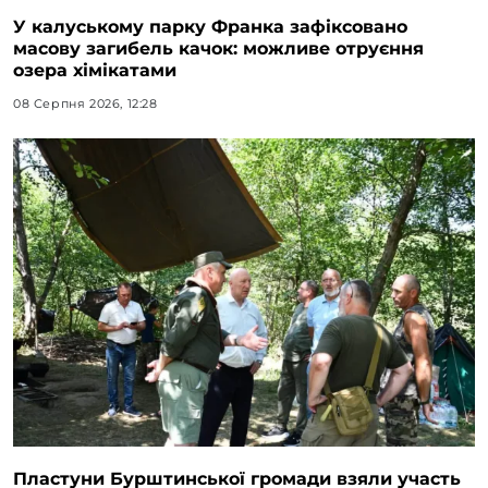
У калуському парку Франка зафіксовано
масову загибель качок: можливе отруєння
озера хімікатами
08 Серпня 2026, 12:28
Пластуни Бурштинської громади взяли участь