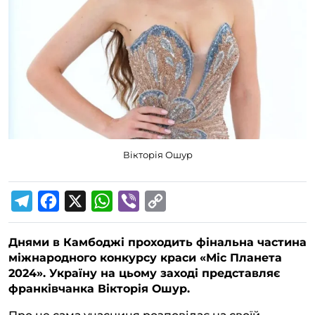
Вікторія Ошур
T
F
X
W
V
C
e
a
h
i
o
Днями в Камбоджі проходить фінальна частина
l
c
a
b
p
міжнародного конкурсу краси «Міс Планета
e
e
t
e
y
2024». Україну на цьому заході представляє
g
b
s
r
L
франківчанка Вікторія Ошур.
r
o
A
i