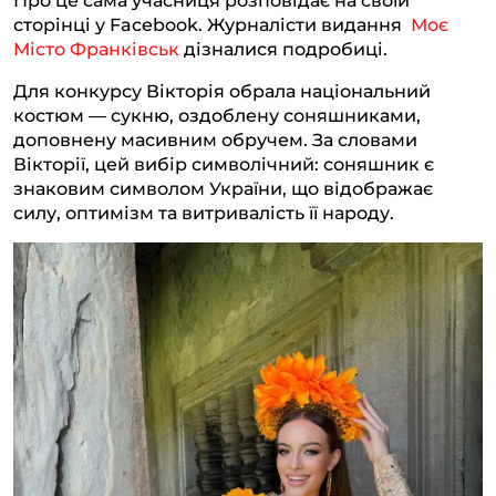
Про це сама учасниця розповідає на своїй
a
o
p
n
сторінці у Facebook. Журналісти видання
Моє
Місто Франківськ
дізналися подробиці.
m
k
p
k
Для конкурсу Вікторія обрала національний
костюм — сукню, оздоблену соняшниками,
доповнену масивним обручем. За словами
Вікторії, цей вибір символічний: соняшник є
знаковим символом України, що відображає
силу, оптимізм та витривалість її народу.