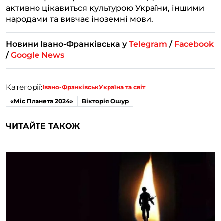
активно цікавиться культурою України, іншими
народами та вивчає іноземні мови.
Новини Івано-Франківська у
Telegram
/
Facebook
/
Google News
Категорії:
Івано-Франківськ
Україна та світ
«Міс Планета 2024»
Вікторія Ошур
ЧИТАЙТЕ ТАКОЖ