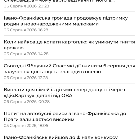
сімейному колі
06 Серпня 2026, 20:28
Івано-Франківська громада продовжує підтримку
родин з новонародженими малюками
06 Серпня 2026, 16:28
Коли найкраще копати картоплю: як уникнути гниття
врожаю
06 Серпня 2026, 14:28
Сьогодні Яблучний Спас: які дії вчинити 6 серпня для
залучення достатку та злагоди в оселю
06 Серпня 2026, 12:28
Виплати для сімей із дітьми тепер доступні через
«Дія.Картку»: деталі від ОВА
06 Серпня 2026, 00:28
Попит на автобусні рейси з Івано-Франківська до
Праги залишається високим
05 Серпня 2026, 18:05
Івано-Франківськ вийшов до фіналу конкурсу