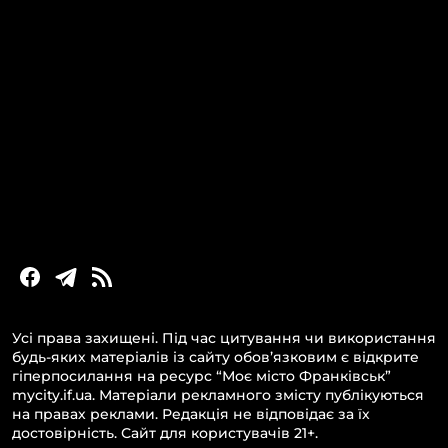
КАТЕГОРІЇ
Головні новини за сьогодні
Новини Івано-Франківська
Новини Прикарпаття
Новини України та світу
Статті та блоги
Новини бізнесу
Усі права захищені. Під час цитування чи використання
будь-яких матеріалів із сайту обов’язковим є відкрите
гіперпосилання на ресурс “Моє місто Франківськ”
mycity.if.ua. Матеріали рекламного змісту публікуються
на правах реклами. Редакція не відповідає за їх
достовірність. Сайт для користувачів 21+.