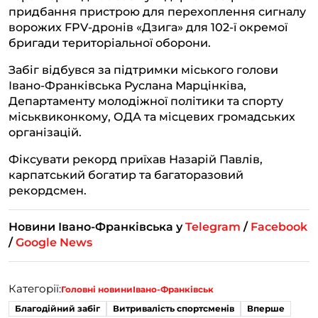
придбання пристрою для перехоплення сигналу
ворожих FPV-дронів «Дзига» для 102-ї окремої
бригади територіальної оборони.
Забіг відбувся за підтримки міського голови
Івано-Франківська Руслана Марцінківа,
Департаменту молодіжної політики та спорту
міськвиконкому, ОДА та місцевих громадських
організацій.
Фіксувати рекорд приїхав Назарій Павлів,
карпатський богатир та багаторазовий
рекордсмен.
Новини Івано-Франківська у
Telegram
/
Facebook
/
Google News
Категорії:
Головні новини
Івано-Франківськ
Благодійний забіг
Витривалість спортсменів
Вперше