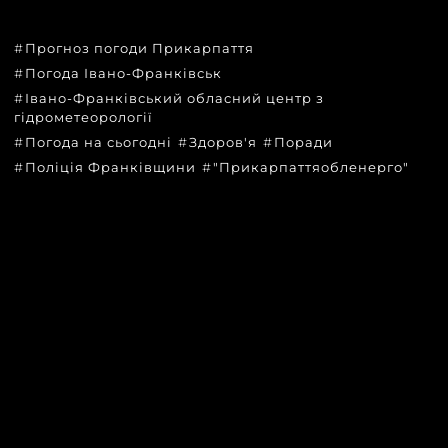
Прогноз погоди Прикарпаття
Погода Івано-Франківськ
Івано-Франківський обласний центр з
гідрометеорології
Погода на сьогодні
Здоров'я
Поради
Поліція Франківщини
"Прикарпаттяобленерго"
КАТЕГОРІЇ
Головні новини за сьогодні
Новини Івано-Франківська
Новини Прикарпаття
Новини України та світу
Статті та блоги
Новини бізнесу