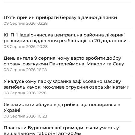
П’ять причин прибрати березу з дачної ділянки
09 Серпня 2026, 02:28
КНП “Надвірнянська центральна районна лікарня”
розширила відділення реабілітації на 20 додаткових
ліжок
08 Серпня 2026, 20:28
День ангела 9 серпня: чому варто зробити добру
справу, святкуючи Пантелеймона, Миколи та Саву
08 Серпня 2026, 16:28
У калуському парку Франка зафіксовано масову
загибель качок: можливе отруєння озера хімікатами
08 Серпня 2026, 12:28
Як захистити яблука від грибка, що поширився в
Україні
08 Серпня 2026, 10:28
Пластуни Бурштинської громади взяли участь у
вишкільному таборі «Гарт-2026»