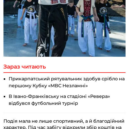
Зараз читають
Прикарпатський рятувальник здобув срібло на
першому Кубку «МВС Незламні»
В Івано-Франківську на стадіоні «Ревера»
відбувся футбольний турнір
Подія мала не лише спортивний, а й благодійний
характер. Під час забігу відкрили збір коштів на