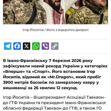
Ігор Йосипів / Фото з відкритих джерел
T
F
X
W
V
C
e
a
h
i
o
В Івано-Франківську 7 березня 2026 року
l
c
a
b
p
зафіксували новий рекорд України у категоріях
e
e
t
e
y
«Вперше» та «Спорт». Його встановив Ігор
g
b
s
r
L
Йосипів, відомий як «Mr.Dragon», який пробіг
3900 метрів босоніж по замерзлому озеру у
r
o
A
i
вишиванці за 26 хвилин 12 секунд.
a
o
p
n
Ігор Йосипів – Віцепрезидент Асоціації Таеквон-
m
k
p
k
до ГТФ України та президент Івано-Франківської
обласної федерації Таеквон-до ГТФ, а також ГО