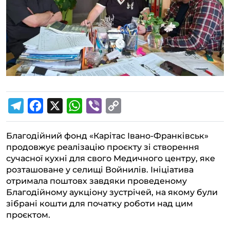
T
F
X
W
V
C
e
a
h
i
o
Благодійний фонд «Карітас Івано-Франківськ»
l
c
a
b
p
продовжує реалізацію проєкту зі створення
e
e
t
e
y
сучасної кухні для свого Медичного центру, яке
g
b
s
r
L
розташоване у селищі Войнилів. Ініціатива
отримала поштовх завдяки проведеному
r
o
A
i
Благодійному аукціону зустрічей, на якому були
a
o
p
n
зібрані кошти для початку роботи над цим
m
k
p
k
проєктом.