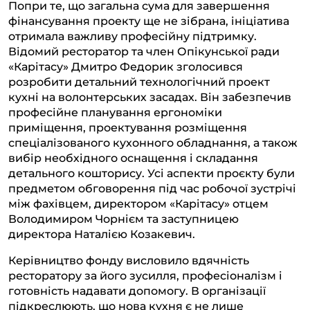
Попри те, що загальна сума для завершення
фінансування проекту ще не зібрана, ініціатива
отримала важливу професійну підтримку.
Відомий ресторатор та член Опікунської ради
«Карітасу» Дмитро Федорик зголосився
розробити детальний технологічний проект
кухні на волонтерських засадах. Він забезпечив
професійне планування ергономіки
приміщення, проектування розміщення
спеціалізованого кухонного обладнання, а також
вибір необхідного оснащення і складання
детального кошторису. Усі аспекти проєкту були
предметом обговорення під час робочої зустрічі
між фахівцем, директором «Карітасу» отцем
Володимиром Чорнієм та заступницею
директора Наталією Козакевич.
Керівництво фонду висловило вдячність
ресторатору за його зусилля, професіоналізм і
готовність надавати допомогу. В організації
підкреслюють, що нова кухня є не лише