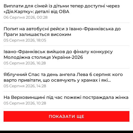
Виплати для сімей із дітьми тепер доступні через
«Дія.Картку»: деталі від ОВА
06 Серпня 2026, 00:28
Попит на автобусні рейси з Івано-Франківська до
Праги залишається високим
05 Серпня 2026, 18:05
Івано-Франківськ вийшов до фіналу конкурсу
Молодіжна столиця України-2026
05 Серпня 2026, 16:28
Яблучний Спас та день ангела Лева 6 серпня: кого
варто привітати, що освячують у храмах і які
прикмети передбачають осінь
05 Серпня 2026, 14:28
На Верховинщині під час пожежі постраждала жінка
05 Серпня 2026, 10:28
ПОКАЗАТИ ЩЕ