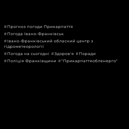
ТЕМИ
Прогноз погоди Прикарпаття
Погода Івано-Франківськ
Івано-Франківський обласний центр з
гідрометеорології
Погода на сьогодні
Здоров'я
Поради
Поліція Франківщини
"Прикарпаттяобленерго"
КАТЕГОРІЇ
Головні новини за сьогодні
Новини Івано-Франківська
Новини Прикарпаття
Новини України та світу
Статті та блоги