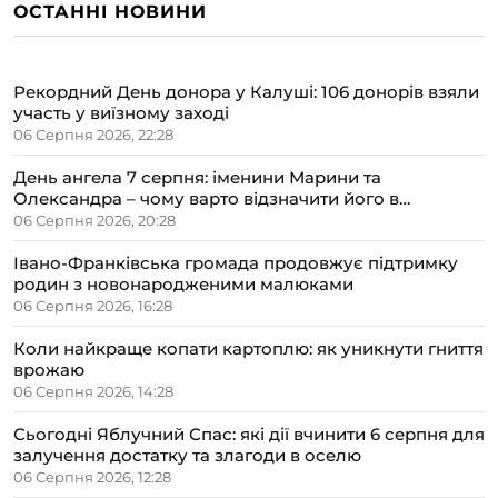
ОСТАННІ НОВИНИ
Рекордний День донора у Калуші: 106 донорів взяли
участь у виїзному заході
06 Серпня 2026, 22:28
День ангела 7 серпня: іменини Марини та
Олександра – чому варто відзначити його в
сімейному колі
06 Серпня 2026, 20:28
Івано-Франківська громада продовжує підтримку
родин з новонародженими малюками
06 Серпня 2026, 16:28
Коли найкраще копати картоплю: як уникнути гниття
врожаю
06 Серпня 2026, 14:28
Сьогодні Яблучний Спас: які дії вчинити 6 серпня для
залучення достатку та злагоди в оселю
06 Серпня 2026, 12:28