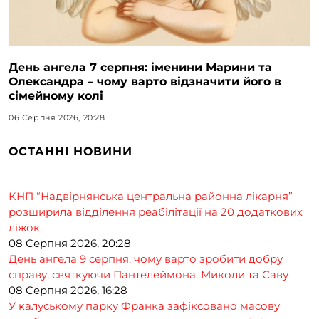
День ангела 7 серпня: іменини Марини та
Олександра – чому варто відзначити його в
сімейному колі
06 Серпня 2026, 20:28
ОСТАННІ НОВИНИ
КНП “Надвірнянська центральна районна лікарня”
розширила відділення реабілітації на 20 додаткових
ліжок
08 Серпня 2026, 20:28
День ангела 9 серпня: чому варто зробити добру
справу, святкуючи Пантелеймона, Миколи та Саву
08 Серпня 2026, 16:28
У калуському парку Франка зафіксовано масову