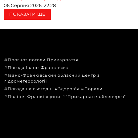
06 Серпня 2026, 22:28
ПОКАЗАТИ ЩЕ
ТЕМИ
Прогноз погоди Прикарпаття
Погода Івано-Франківськ
Івано-Франківський обласний центр з
гідрометеорології
Погода на сьогодні
Здоров'я
Поради
Поліція Франківщини
"Прикарпаттяобленерго"
КАТЕГОРІЇ
Головні новини за сьогодні
Новини Івано-Франківська