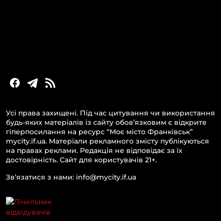
Новини Прикарпаття
Новини України та світу
Статті та блоги
Новини бізнесу
Усі права захищені. Під час цитування чи використання
будь-яких матеріалів із сайту обов’язковим є відкрите
гіперпосилання на ресурс “Моє місто Франківськ”
mycity.if.ua. Матеріали рекламного змісту публікуються
на правах реклами. Редакція не відповідає за їх
достовірність. Сайт для користувачів 21+.
Зв’язатися з нами: info@mycity.if.ua