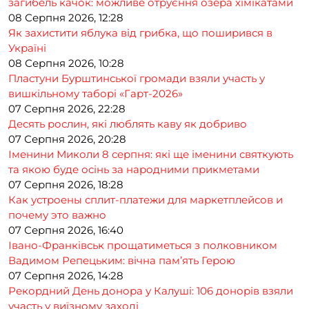
загибель качок: можливе отруєння озера хімікатами
08 Серпня 2026, 12:28
Як захистити яблука від грибка, що поширився в
Україні
08 Серпня 2026, 10:28
Пластуни Бурштинської громади взяли участь у
вишкільному таборі «Гарт-2026»
07 Серпня 2026, 22:28
Десять рослин, які люблять каву як добриво
07 Серпня 2026, 20:28
Іменини Миколи 8 серпня: які ще іменини святкують
та якою буде осінь за народними прикметами
07 Серпня 2026, 18:28
Как устроены сплит-платежи для маркетплейсов и
почему это важно
07 Серпня 2026, 16:40
Івано-Франківськ прощатиметься з полковником
Вадимом Репецьким: вічна пам’ять Герою
07 Серпня 2026, 14:28
Рекордний День донора у Калуші: 106 донорів взяли
участь у виїзному заході