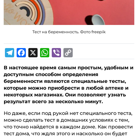
Тест на беременность. Фото freepik
T
F
X
W
V
C
В настоящее время самым простым, удобным и
e
a
h
i
o
доступным способом определения
l
c
a
b
p
беременности являются специальные тесты,
которые можно приобрести в любой аптеке и
e
e
t
e
y
некоторых магазинах. Они позволяют узнать
g
b
s
r
L
результат всего за несколько минут.
r
o
A
i
Но даже, если под рукой нет специального теста,
a
o
p
n
можно сделать тест в домашних условиях с тем,
что точно найдется в каждом доме. Как провести
m
k
p
k
тест дома, что ждля этого и насколько он будет