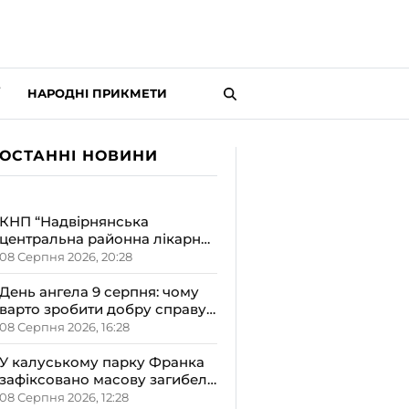
НАРОДНІ ПРИКМЕТИ
ОСТАННІ НОВИНИ
КНП “Надвірнянська
центральна районна лікарня”
розширила відділення
08 Серпня 2026, 20:28
реабілітації на 20 додаткових
ліжок
День ангела 9 серпня: чому
варто зробити добру справу,
святкуючи Пантелеймона,
08 Серпня 2026, 16:28
Миколи та Саву
У калуському парку Франка
зафіксовано масову загибель
качок: можливе отруєння
08 Серпня 2026, 12:28