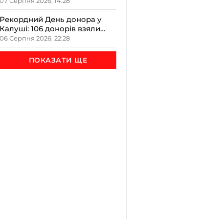
полковником Вадимом
07 Серпня 2026, 14:28
Репецьким: вічна пам’ять
Герою
Рекордний День донора у
Калуші: 106 донорів взяли
участь у виїзному заході
06 Серпня 2026, 22:28
ПОКАЗАТИ ЩЕ