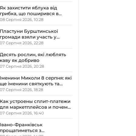
озера хімікатами
Як захистити яблука від
грибка, що поширився в
Україні
08 Серпня 2026, 10:28
Пластуни Бурштинської
громади взяли участь у
вишкільному таборі
07 Серпня 2026, 22:28
«Гарт-2026»
Десять рослин, які люблять
каву як добриво
07 Серпня 2026, 20:28
Іменини Миколи 8 серпня: які
ще іменини святкують та
якою буде осінь за
07 Серпня 2026, 18:28
народними прикметами
Как устроены сплит-платежи
для маркетплейсов и почему
это важно
07 Серпня 2026, 16:40
Івано-Франківськ
прощатиметься з