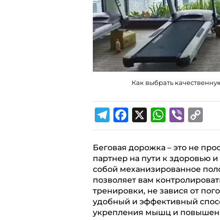
Как выбрать качественную
T
F
X
W
V
C
e
a
h
i
o
l
c
a
b
p
Беговая дорожка – это не пр
партнер на пути к здоровью 
e
e
t
e
y
собой механизированное поло
g
b
s
r
L
позволяет вам контролировать
r
o
A
i
тренировки, не завися от пог
удобный и эффективный спосо
a
o
p
n
укрепления мышц и повышения
m
k
p
k