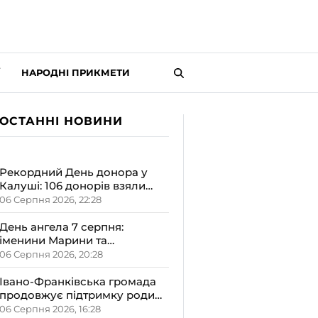
НАРОДНІ ПРИКМЕТИ
ОСТАННІ НОВИНИ
Рекордний День донора у
Калуші: 106 донорів взяли
участь у виїзному заході
06 Серпня 2026, 22:28
День ангела 7 серпня:
іменини Марини та
Олександра – чому варто
06 Серпня 2026, 20:28
відзначити його в сімейному
колі
Івано-Франківська громада
продовжує підтримку родин
з новонародженими
06 Серпня 2026, 16:28