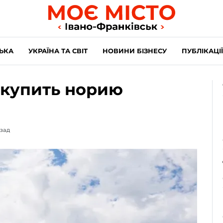
ЬКА
УКРАЇНА ТА СВІТ
НОВИНИ БІЗНЕСУ
ПУБЛІКАЦІЇ
 купить норию
азад