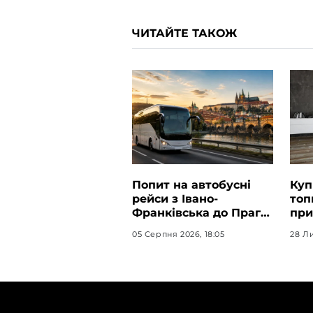
ЧИТАЙТЕ ТАКОЖ
Попит на автобусні
Куп
рейси з Івано-
топ
Франківська до Праги
при
залишається високим
эфф
05 Серпня 2026, 18:05
28 Ли
дом