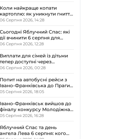
малюками
Коли найкраще копати
картоплю: як уникнути гниття
врожаю
06 Серпня 2026, 14:28
Сьогодні Яблучний Спас: які
дії вчинити 6 серпня для
залучення достатку та
06 Серпня 2026, 12:28
злагоди в оселю
Виплати для сімей із дітьми
тепер доступні через
«Дія.Картку»: деталі від ОВА
06 Серпня 2026, 00:28
Попит на автобусні рейси з
Івано-Франківська до Праги
залишається високим
05 Серпня 2026, 18:05
Івано-Франківськ вийшов до
фіналу конкурсу Молодіжна
столиця України-2026
05 Серпня 2026, 16:28
Яблучний Спас та день
ангела Лева 6 серпня: кого