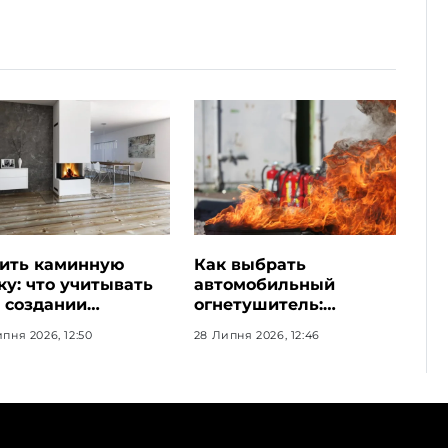
ить каминную
Как выбрать
ку: что учитывать
автомобильный
 создании
огнетушитель:
ективного
основные критерии и
пня 2026, 12:50
28 Липня 2026, 12:46
ашнего камина
требования