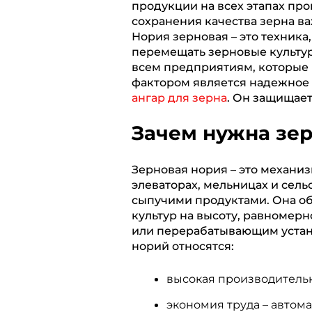
продукции на всех этапах пр
l
c
a
b
p
сохранения качества зерна в
e
e
t
e
y
Нория зерновая – это техник
перемещать зерновые культу
g
b
s
r
L
всем предприятиям, которые
r
o
A
i
фактором является надежное 
ангар для зерна
a
o
p
. Он защищае
n
m
k
p
k
Зачем нужна зе
Зерновая нория – это механиз
элеваторах, мельницах и сел
сыпучими продуктами. Она о
культур на высоту, равномер
или перерабатывающим устан
норий относятся:
высокая производительн
экономия труда – автом