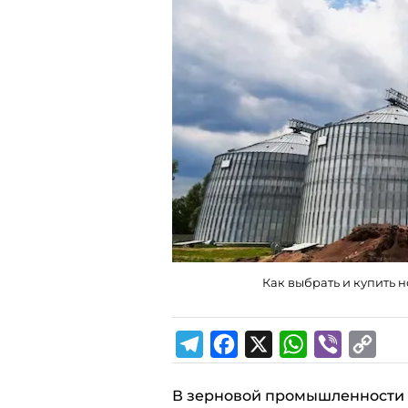
Как выбрать и купить н
T
F
X
W
V
C
В зерновой промышленности 
e
a
h
i
o