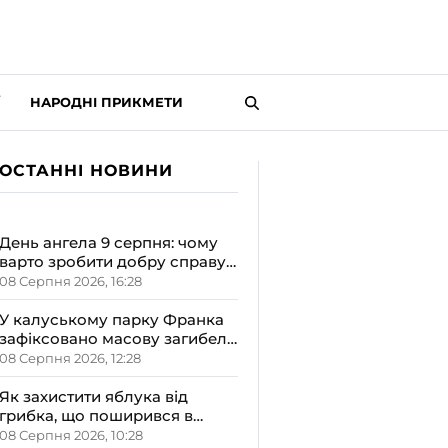
НАРОДНІ ПРИКМЕТИ
ОСТАННІ НОВИНИ
День ангела 9 серпня: чому
варто зробити добру справу,
святкуючи Пантелеймона,
08 Серпня 2026, 16:28
Миколи та Саву
У калуському парку Франка
зафіксовано масову загибель
качок: можливе отруєння
08 Серпня 2026, 12:28
озера хімікатами
Як захистити яблука від
грибка, що поширився в
Україні
08 Серпня 2026, 10:28