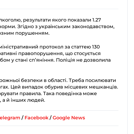
лкоголю, результати якого показали 1.27
орми. Згідно з українським законодавством,
йозним порушенням.
міністративний протокол за статтею 130
ративні правопорушення, що стосується
ом у стані сп’яніння. Поліція не дозволила
ожньої безпеки в області. Треба посилювати
огах. Цей випадок обурив місцевих мешканців.
норувати правила. Така поведінка може
 а й інших людей.
elegram
/
Facebook
/
Google News