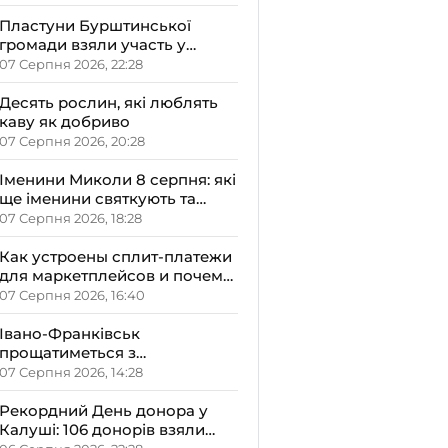
Пластуни Бурштинської
громади взяли участь у
вишкільному таборі
07 Серпня 2026, 22:28
«Гарт-2026»
Десять рослин, які люблять
каву як добриво
07 Серпня 2026, 20:28
Іменини Миколи 8 серпня: які
ще іменини святкують та
якою буде осінь за
07 Серпня 2026, 18:28
народними прикметами
Как устроены сплит-платежи
для маркетплейсов и почему
это важно
07 Серпня 2026, 16:40
Івано-Франківськ
прощатиметься з
полковником Вадимом
07 Серпня 2026, 14:28
Репецьким: вічна пам’ять
Герою
Рекордний День донора у
Калуші: 106 донорів взяли