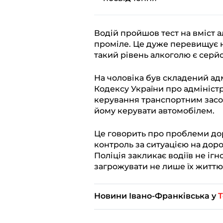
Водій пройшов тест на вміст а
проміле. Це дуже перевищує н
такий рівень алкоголю є сер
На чоловіка був складений ад
Кодексу України про адмініст
керування транспортним засоб
йому керувати автомобілем.
Це говорить про проблеми дор
контроль за ситуацією на дор
Поліція закликає водіїв не іг
загрожувати не лише їх життю,
Новини Івано-Франківська у
T