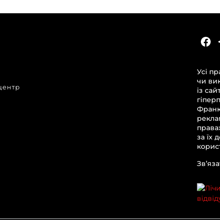
КАТЕГОРІЇ
Головні новини за сьогодні
Усі пр
Новини Івано-Франківська
чи ви
центр
Новини Прикарпаття
із сай
гіпер
Новини України та світу
Франкі
Статті та блоги
рекла
и
права
Новини бізнесу
за їх 
корист
Зв’яза