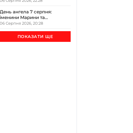
участь у виїзному заході
06 Серпня 2026, 22:28
День ангела 7 серпня:
іменини Марини та
Олександра – чому варто
06 Серпня 2026, 20:28
відзначити його в сімейному
колі
ПОКАЗАТИ ЩЕ