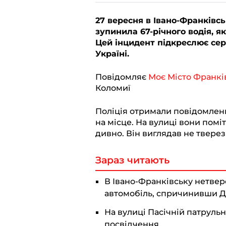
e
a
h
i
o
l
c
a
b
p
27 вересня в Івано-Франківсь
зупинила 67-річного водія, я
e
e
t
e
y
Цей інцидент підкреслює се
g
b
s
r
L
Україні.
r
o
A
i
Повідомляє
Моє Місто Франкі
a
o
p
n
Коломиї
m
k
p
k
Поліція отримали повідомлен
на місце. На вулиці вони помі
дивно. Він виглядав не твере
Зараз читають
В Івано-Франківську нетвере
автомобіль, спричинивши 
На вулиці Пасічній патруль
посвідчення