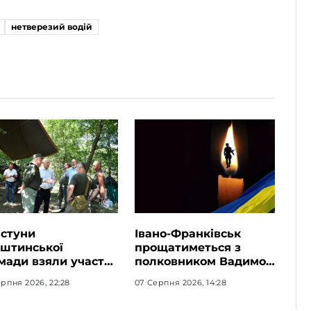
нетверезий водій
стуни
Івано-Франківськ
штинської
прощатиметься з
мади взяли участь
полковником Вадимом
ишкільному таборі
Репецьким: вічна
рпня 2026, 22:28
07 Серпня 2026, 14:28
рт-2026»
пам’ять Герою