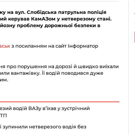
ку на вул. Слобідська патрульна поліція
кий керував КамАЗом у нетверезому стані.
рйозну проблему дорожньої безпеки в
вськ
з посиланням на сайт Інформатор
ня про порушення на дорозі й швидко виїхали
тили вантажівку. Її водій поводився дуже
зим.
зий водій ВАЗу в’їхав у зустрічний
ДТП
ні зупинили нетверезого водія без