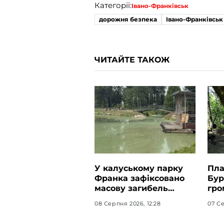
Категорії:
Івано-Франківськ
дорожня безпека
Івано-Франківськ
ЧИТАЙТЕ ТАКОЖ
У калуському парку
Пла
Франка зафіксовано
Бур
масову загибель
гро
качок: можливе
у в
08 Серпня 2026, 12:28
07 Се
отруєння озера
«Га
хімікатами