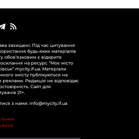
ава захищені. Під час цитування
користання будь-яких матеріалів
ту обов’язковим є відкрите
посилання на ресурс “Моє місто
вськ” mycity.if.ua. Матеріали
много змісту публікуються на
х реклами. Редакція не відповідає
достовірність. Сайт для
увачів 21+.
тися з нами: info@mycity.if.ua