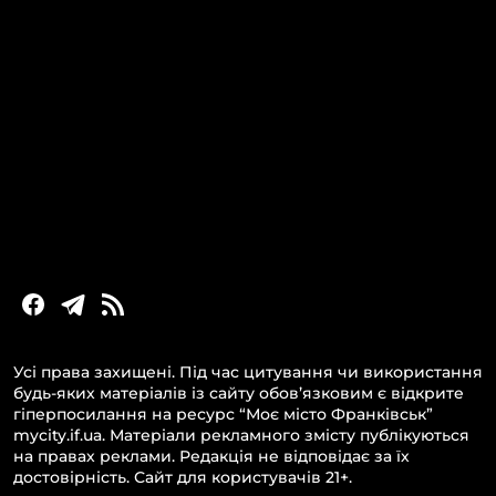
КАТЕГОРІЇ
Головні новини за сьогодні
Новини Івано-Франківська
Новини Прикарпаття
Новини України та світу
Статті та блоги
Новини бізнесу
Усі права захищені. Під час цитування чи використання
будь-яких матеріалів із сайту обов’язковим є відкрите
гіперпосилання на ресурс “Моє місто Франківськ”
mycity.if.ua. Матеріали рекламного змісту публікуються
на правах реклами. Редакція не відповідає за їх
достовірність. Сайт для користувачів 21+.