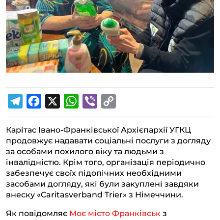
T
F
X
W
V
C
e
a
h
i
o
Карітас Івано-Франківської Архієпархії УГКЦ
l
c
a
b
p
продовжує надавати соціальні послуги з догляду
e
e
t
e
y
за особами похилого віку та людьми з
g
b
s
r
L
інвалідністю. Крім того, організація періодично
забезпечує своїх підопічних необхідними
r
o
A
i
засобами догляду, які були закуплені завдяки
a
o
p
n
внеску «Caritasverband Trier» з Німеччини.
m
k
p
k
Як повідомляє
Моє місто Франківськ
з