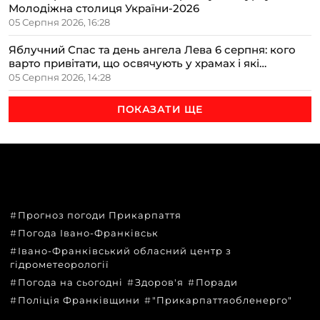
Молодіжна столиця України-2026
05 Серпня 2026, 16:28
Яблучний Спас та день ангела Лева 6 серпня: кого
варто привітати, що освячують у храмах і які
прикмети передбачають осінь
05 Серпня 2026, 14:28
ПОКАЗАТИ ЩЕ
ТЕМИ
Прогноз погоди Прикарпаття
Погода Івано-Франківськ
Івано-Франківський обласний центр з
гідрометеорології
Погода на сьогодні
Здоров'я
Поради
Поліція Франківщини
"Прикарпаттяобленерго"