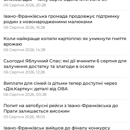
сімейному колі
06 Серпня 2026, 20:28
Івано-Франківська громада продовжує підтримку
родин з новонародженими малюками
06 Серпня 2026, 16:28
Коли найкраще копати картоплю: як уникнути гниття
врожаю
06 Серпня 2026, 14:28
Сьогодні Яблучний Спас: які дії вчинити 6 серпня для
залучення достатку та злагоди в оселю
06 Серпня 2026, 12:28
Виплати для сімей із дітьми тепер доступні через
«Дія.Картку»: деталі від ОВА
06 Серпня 2026, 00:28
Попит на автобусні рейси з Івано-Франківська до
Праги залишається високим
05 Серпня 2026, 18:05
Івано-Франківськ вийшов до фіналу конкурсу