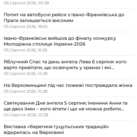
06 Серпня 2026, 00:28
Попит на автобусні рейси з Івано-Франківська до
Праги залишається високим
05 Серпня 2026, 18:05
Івано-Франківськ вийшов до фіналу конкурсу
Молодіжна столиця України-2026
05 Серпня 2026, 16:28
Яблучний Спас та день ангела Лева 6 серпня: кого
варто привітати, що освячують у храмах і які
прикмети передбачають осінь
05 Серпня 2026, 14:28
На Верховинщині під час пожежі постраждала жінка
05 Серпня 2026, 10:28
Святкування Дня ангела 5 серпня: іменини Анни та
ще двох імен – кого вітати і що не можна робити
цього дня
04 Серпня 2026, 22:28
Виставка «Берегиня гуцульських традицій»
відкрилась на Верховині