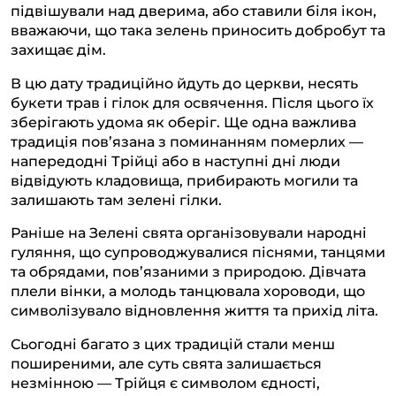
підвішували над дверима, або ставили біля ікон,
вважаючи, що така зелень приносить добробут та
захищає дім.
В цю дату традиційно йдуть до церкви, несять
букети трав і гілок для освячення. Після цього їх
зберігають удома як оберіг. Ще одна важлива
традиція пов’язана з поминанням померлих —
напередодні Трійці або в наступні дні люди
відвідують кладовища, прибирають могили та
залишають там зелені гілки.
Раніше на Зелені свята організовували народні
гуляння, що супроводжувалися піснями, танцями
та обрядами, пов’язаними з природою. Дівчата
плели вінки, а молодь танцювала хороводи, що
символізувало відновлення життя та прихід літа.
Сьогодні багато з цих традицій стали менш
поширеними, але суть свята залишається
незмінною — Трійця є символом єдності,