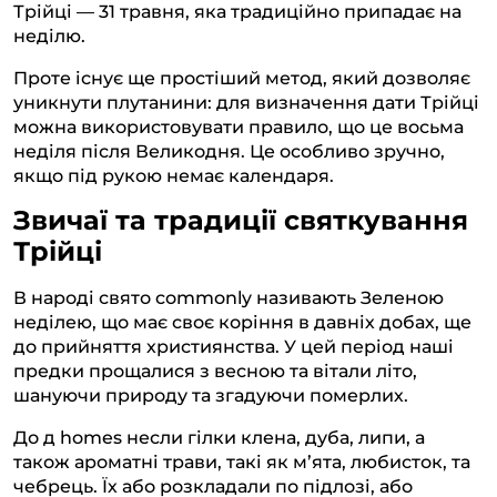
Трійці — 31 травня, яка традиційно припадає на
неділю.
Проте існує ще простіший метод, який дозволяє
уникнути плутанини: для визначення дати Трійці
можна використовувати правило, що це восьма
неділя після Великодня. Це особливо зручно,
якщо під рукою немає календаря.
Звичаї та традиції святкування
Трійці
В народі свято commonly називають Зеленою
неділею, що має своє коріння в давніх добах, ще
до прийняття християнства. У цей період наші
предки прощалися з весною та вітали літо,
шануючи природу та згадуючи померлих.
До д homes несли гілки клена, дуба, липи, а
також ароматні трави, такі як м’ята, любисток, та
чебрець. Їх або розкладали по підлозі, або