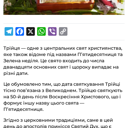
T
F
X
W
V
C
e
a
h
i
o
Трійця — одне з центральних свят християнства,
l
c
a
b
p
яке також відоме під назвами П’ятидесятниця та
e
e
t
e
y
Зелена неділя. Це свято входить до числа
g
b
s
r
L
дванадцяти основних свят і щороку випадає на
різні дати.
r
o
A
i
a
o
p
n
Це обумовлено тим, що дата святкування Трійці
тісно пов’язана з Великоднем. Трійцю святкують
m
k
p
k
на 50-й день після Воскресіння Христового, що і
формує іншу назву цього свята —
П’ятидесятниця.
Згідно з церковними традиціями, саме в цей
день до апостолів принісся Святий Дух, що є