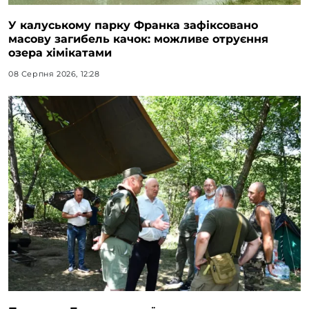
У калуському парку Франка зафіксовано
масову загибель качок: можливе отруєння
озера хімікатами
08 Серпня 2026, 12:28