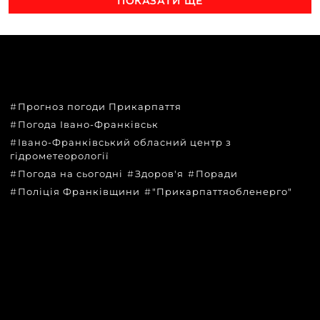
ПОКАЗАТИ ЩЕ
ТЕМИ
Прогноз погоди Прикарпаття
Погода Івано-Франківськ
Івано-Франківський обласний центр з
гідрометеорології
Погода на сьогодні
Здоров'я
Поради
Поліція Франківщини
"Прикарпаттяобленерго"
КАТЕГОРІЇ
Головні новини за сьогодні
Новини Івано-Франківська
Новини Прикарпаття