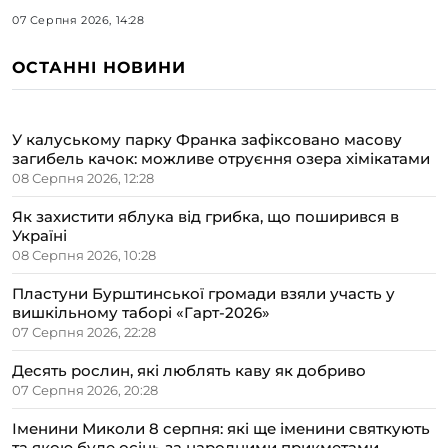
07 Серпня 2026, 14:28
ОСТАННІ НОВИНИ
У калуському парку Франка зафіксовано масову
загибель качок: можливе отруєння озера хімікатами
08 Серпня 2026, 12:28
Як захистити яблука від грибка, що поширився в
Україні
08 Серпня 2026, 10:28
Пластуни Бурштинської громади взяли участь у
вишкільному таборі «Гарт-2026»
07 Серпня 2026, 22:28
Десять рослин, які люблять каву як добриво
07 Серпня 2026, 20:28
Іменини Миколи 8 серпня: які ще іменини святкують
та якою буде осінь за народними прикметами