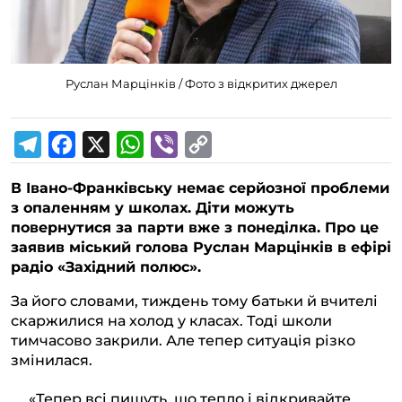
Руслан Марцінків / Фото з відкритих джерел
T
F
X
W
V
C
В Івано-Франківську немає серйозної проблеми
e
a
h
i
o
з опаленням у школах. Діти можуть
l
c
a
b
p
повернутися за парти вже з понеділка. Про це
заявив міський голова Руслан Марцінків в ефірі
e
e
t
e
y
радіо «Західний полюс».
g
b
s
r
L
За його словами, тиждень тому батьки й вчителі
r
o
A
i
скаржилися на холод у класах. Тоді школи
a
o
p
n
тимчасово закрили. Але тепер ситуація різко
змінилася.
m
k
p
k
«Тепер всі пишуть, що тепло і відкривайте