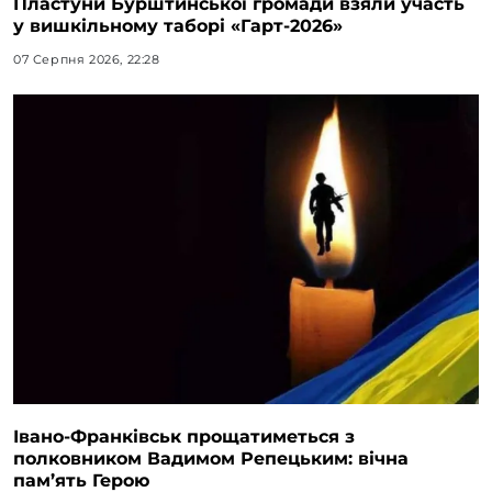
Пластуни Бурштинської громади взяли участь
у вишкільному таборі «Гарт-2026»
07 Серпня 2026, 22:28
Івано-Франківськ прощатиметься з
полковником Вадимом Репецьким: вічна
пам’ять Герою