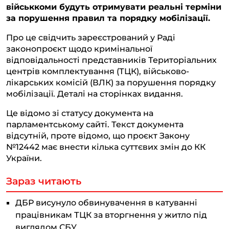
військкоми будуть отримувати реальні терміни
r
o
A
i
за порушення правил та порядку мобілізації.
a
o
p
n
Про це свідчить зареєстрований у Раді
m
k
p
k
законопроєкт щодо кримінальної
відповідальності представників Територіальних
центрів комплектування (ТЦК), військово-
лікарських комісій (ВЛК) за порушення порядку
мобілізації. Деталі на сторінках видання.
Це відомо зі статусу документа на
парламентському сайті. Текст документа
відсутній, проте відомо, що проєкт Закону
№12442 має внести кілька суттєвих змін до КК
України.
Зараз читають
ДБР висунуло обвинувачення в катуванні
працівникам ТЦК за вторгнення у житло під
виглядом СБУ