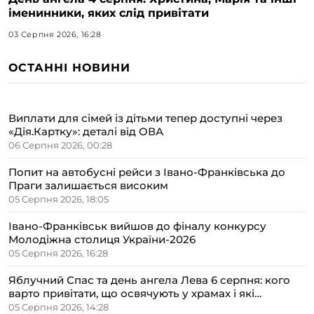
іменинники, яких слід привітати
03 Серпня 2026, 16:28
ОСТАННІ НОВИНИ
Виплати для сімей із дітьми тепер доступні через
«Дія.Картку»: деталі від ОВА
06 Серпня 2026, 00:28
Попит на автобусні рейси з Івано-Франківська до
Праги залишається високим
05 Серпня 2026, 18:05
Івано-Франківськ вийшов до фіналу конкурсу
Молодіжна столиця України-2026
05 Серпня 2026, 16:28
Яблучний Спас та день ангела Лева 6 серпня: кого
варто привітати, що освячують у храмах і які
прикмети передбачають осінь
05 Серпня 2026, 14:28