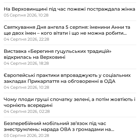
На Верховинщині під час пожежі постраждала жінка
05 Серпня 2026, 10:28
Святкування Дня ангела 5 серпня: іменини Анни та
ще двох імен – кого вітати і що не можна робити
цього дня
04 Серпня 2026, 22:28
Виставка «Берегиня гуцульських традицій»
відкрилась на Верховині
04 Серпня 2026, 18:28
Європейські практики впроваджують у соціальних
закладах Прикарпаття на обговоренні в ОДА
04 Серпня 2026, 10:28
Чому плоди груші спочатку зелені, а потім жовтіють і
чорніють всередині
04 Серпня 2026, 02:28
Безперебійний мобільний зв’язок під час
знеструмлень: нарада ОВА з громадами на
Прикарпатті
03 Серпня 2026, 20:28