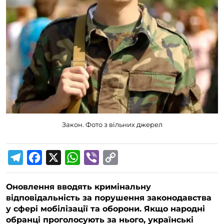
Закон. Фото з вільних джерел
T
F
X
W
V
C
e
a
h
i
o
Оновлення вводять кримінальну
l
c
a
b
p
відповідальність за порушення законодавства
e
e
t
e
y
у сфері мобілізації та оборони. Якщо народні
g
b
s
r
L
обранці проголосують за нього, українські