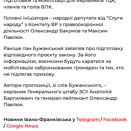
підготовки та мобілізації для керівників ТЦК,
членів та голів ВЛК.
Головні ініціатори – народні депутати від “Слуги
народу” з Комітету ВР з правоохоронної
діяльності Олександр Бакумов та Максим
Павлюк.
Раніше пан Бужанський заявляв про підготовку
відповідного проєкту закону. За його
інформацією, воєнкоми будуть каратися за
мобілізацію заброньованих громадян та тих, хто
не підлягає призову.
Автори пропозиції, зі слів Бужанського, –
керівник Генерального штабу ЗСУ Анатолій
Баргилевич та генерал-лейтенант Олександр
Павлюк.
Новини Івано-Франківська у
Telegram
/
Facebook
/
Google News