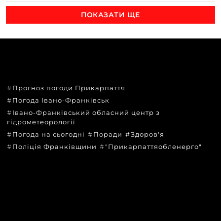
ПОКАЗАТИ ЩЕ
ТЕМИ
Прогноз погоди Прикарпаття
Погода Івано-Франківськ
Івано-Франківський обласний центр з
гідрометеорології
Погода на сьогодні
Поради
Здоров'я
Поліція Франківщини
"Прикарпаттяобленерго"
КАТЕГОРІЇ
Головні новини за сьогодні
Новини Івано-Франківська