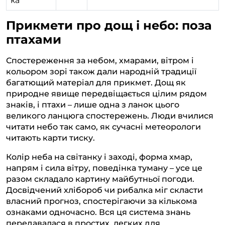
ка
Прикмети про дощ і небо: поза
птахами
Спостереження за небом, хмарами, вітром і
кольором зорі також дали народній традиції
багатющий матеріал для прикмет. Дощ як
природне явище передвіщається цілим рядом
знаків, і птахи – лише одна з ланок цього
великого ланцюга спостережень. Люди вчилися
читати небо так само, як сучасні метеорологи
читають карти тиску.
Колір неба на світанку і заході, форма хмар,
напрям і сила вітру, поведінка туману – усе це
разом складало картину майбутньої погоди.
Досвідчений хлібороб чи рибалка міг скласти
власний прогноз, спостерігаючи за кількома
ознаками одночасно. Вся ця система знань
передавалася в простих, легких для