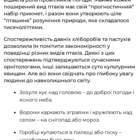
поширений вид птахів має свій “прогностичний”
набір прикмет, і разом вони утворюють ціле
“пташине” розуміння природи, яке складалося
тисячоліттями.
Спостережливість давніх хліборобів та пастухів
дозволила їм помітити закономірності у
поведінці різних видів птахів. Деякі з цих
спостережень підтверджуються сучасними
орнітологами, інші залишаються суто культурним
явищем. Але всі вони свідчать про глибоку увагу
людини до навколишнього світу.
Зозуля кує над головою – до доброї погоди і
ясного неба.
Ворони каркають зграями і кружляють над
селом – на снігопад або мороз.
Горобці купаються в пилюці або піску –
незабаром буде дощ.