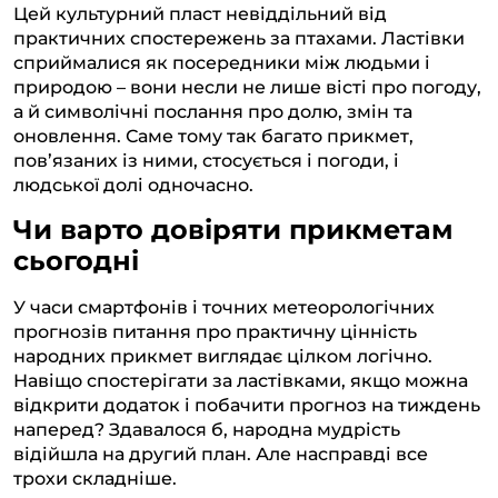
Цей культурний пласт невіддільний від
практичних спостережень за птахами. Ластівки
сприймалися як посередники між людьми і
природою – вони несли не лише вісті про погоду,
а й символічні послання про долю, змін та
оновлення. Саме тому так багато прикмет,
пов’язаних із ними, стосується і погоди, і
людської долі одночасно.
Чи варто довіряти прикметам
сьогодні
У часи смартфонів і точних метеорологічних
прогнозів питання про практичну цінність
народних прикмет виглядає цілком логічно.
Навіщо спостерігати за ластівками, якщо можна
відкрити додаток і побачити прогноз на тиждень
наперед? Здавалося б, народна мудрість
відійшла на другий план. Але насправді все
трохи складніше.