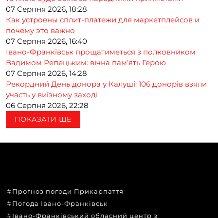
07 Серпня 2026, 18:28
Как устроены сплит-платежи для маркетплейсов и
почему это важно
07 Серпня 2026, 16:40
Івано-Франківськ прощатиметься з полковником
Вадимом Репецьким: вічна пам’ять Герою
07 Серпня 2026, 14:28
Рекордний День донора у Калуші: 106 донорів взяли
участь у виїзному заході
06 Серпня 2026, 22:28
ПОКАЗАТИ ЩЕ
ТЕМИ
Прогноз погоди Прикарпаття
Погода Івано-Франківськ
Івано-Франківський обласний центр з