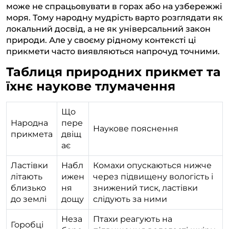
може не спрацьовувати в горах або на узбережжі
моря. Тому народну мудрість варто розглядати як
локальний досвід, а не як універсальний закон
природи. Але у своєму рідному контексті ці
прикмети часто виявляються напрочуд точними.
Таблиця природних прикмет та
їхнє наукове тлумачення
Що
Народна
пере
Наукове пояснення
прикмета
двіщ
ає
Ластівки
Набл
Комахи опускаються нижче
літають
ижен
через підвищену вологість і
близько
ня
знижений тиск, ластівки
до землі
дощу
слідують за ними
Неза
Птахи реагують на
Горобці