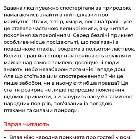
T
F
X
W
V
C
Здавна люди уважно спостерігали за природою,
e
a
h
i
o
намагаючись знайти в ній підказки про
l
c
a
b
p
майбутнє. Птахи, вітер, хмари, роса на траві – усе
це ставало частиною великої книги, яку читали
e
e
t
e
y
покоління за поколінням. Серед безлічі прикмет
g
b
s
r
L
особливе місце посідають ті, що пов’язані з
поведінкою птахів, і зокрема з польотом ластівок.
r
o
A
i
Коли ці граційні створіння починають кружляти
a
o
p
n
майже над самою землею, досвідчені люди
m
k
p
k
знають: небо незабаром потемніє і впаде дощ.
Але що стоїть за цим спостереженням? Чи це
лише забобон, чи в ньому є глибша правда? Ця
стаття розкриє не лише природне пояснення
відомої прикмети, а й занурить вас у багатий світ
народних повір’їв, пов’язаних із погодою,
птахами та силами природи.
Зараз читають
Впав ніж: народна прикмета про гостей у домі