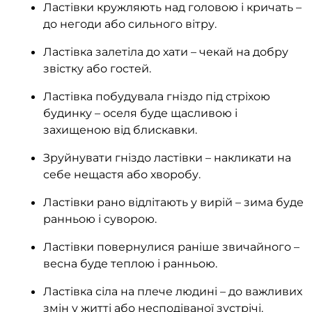
Ластівки кружляють над головою і кричать –
до негоди або сильного вітру.
Ластівка залетіла до хати – чекай на добру
звістку або гостей.
Ластівка побудувала гніздо під стріхою
будинку – оселя буде щасливою і
захищеною від блискавки.
Зруйнувати гніздо ластівки – накликати на
себе нещастя або хворобу.
Ластівки рано відлітають у вирій – зима буде
ранньою і суворою.
Ластівки повернулися раніше звичайного –
весна буде теплою і ранньою.
Ластівка сіла на плече людині – до важливих
змін у житті або несподіваної зустрічі.