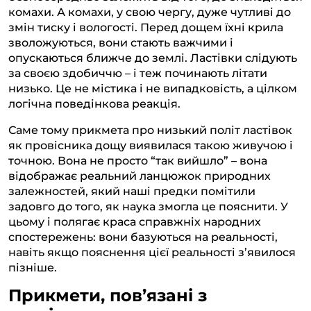
комахи. А комахи, у свою чергу, дуже чутливі до
змін тиску і вологості. Перед дощем їхні крила
зволожуються, вони стають важчими і
опускаються ближче до землі. Ластівки слідують
за своєю здобиччю – і теж починають літати
низько. Це не містика і не випадковість, а цілком
логічна поведінкова реакція.
Саме тому прикмета про низький політ ластівок
як провісника дощу виявилася такою живучою і
точною. Вона не просто “так вийшло” – вона
відображає реальний ланцюжок природних
залежностей, який наші предки помітили
задовго до того, як наука змогла це пояснити. У
цьому і полягає краса справжніх народних
спостережень: вони базуються на реальності,
навіть якщо пояснення цієї реальності з’явилося
пізніше.
Прикмети, пов’язані з