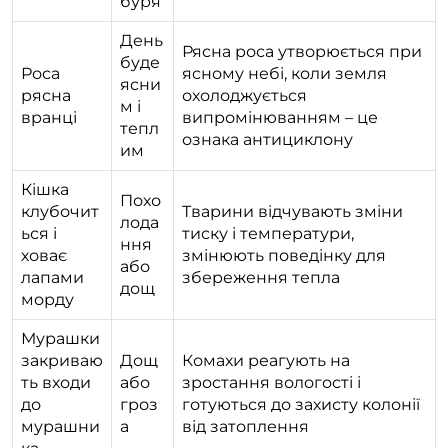
буря
День
Рясна роса утворюється при
буде
Роса
ясному небі, коли земля
ясни
рясна
охолоджується
м і
вранці
випромінюванням – це
тепл
ознака антициклону
им
Кішка
Похо
клубочит
Тварини відчувають зміни
лода
ься і
тиску і температури,
ння
ховає
змінюють поведінку для
або
лапами
збереження тепла
дощ
морду
Мурашки
закриваю
Дощ
Комахи реагують на
ть входи
або
зростання вологості і
до
гроз
готуються до захисту колонії
мурашни
а
від затоплення