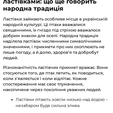
ластівками: що ще говорить
народна традиція
Ластівки займають особливе місце в українській
народній культурі. Ці птахи вважалися
священними, їх гніздо під стріхою вважалося
добрим знаком для оселі. Народна традиція
наділяла ластівок численними символічними
значеннями, і прикмети про них охоплюють не
лише погоду, а й долю, здоров’я та добробут
людей.
Різноманітність ластівчих прикмет вражає. Вони
стосуються того, де птах летить, як поводиться,
коли з’являється і коли відлітає. Кожне
спостереження має своє тлумачення,
накопичене через покоління уважних людей.
Ластівки літають зовсім низько над водою –
незабаром буде сильна злива.