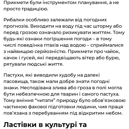
Прикмети були інструментом планування, а не
просто традицією.
Рибалки особливо залежали від погодних
прогнозів. Виходити на воду під час шторму або
перед грозою означало ризикувати життям. Тому
будь-які ознаки погіршення погоди – в тому
числі поведінка птахів над водою – сприймалися
з найвищою серйозністю. Прикмети про чайок,
качок і гусей, які передвіщають вітер або бурю,
рятували людські життя.
Пастухи, які виводили худобу на далекі
пасовища, також мали добре знати погодні
знаки. Несподівана злива або гроза в полі могла
бути небезпечною для тварин і самого пастуха.
Тому вміння “читати” природу було обов’язковою
частиною фахової підготовки людини, чия праця
пов’язана з перебуванням під відкритим небом.
Ластівки в культурі та