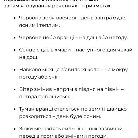
запам’ятовування реченнях – прикметах.
Червона зоря ввечері – день завтра буде
ясним і теплим.
Червоне небо вранці – на дощ або негоду.
Сонце сідає в хмари – наступного дня чекай
на дощ.
Навколо місяця з’явилося коло – на мокру
погоду або сніг.
Вітер змінив напрям з півдня на північ –
погода погіршиться.
Туман вранці стелеться по землі і швидко
розходиться – день буде ясним.
Зірки мерехтять сильніше, ніж зазвичай –
перед вітром або змінами погоди.