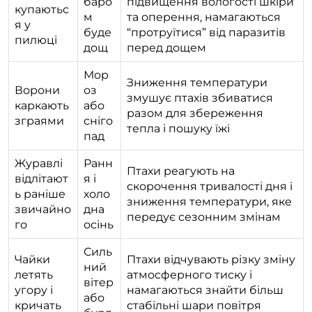
баро
підвищення вологості шкіри
купаютьс
м
та оперення, намагаються
я у
буде
“протруїтися” від паразитів
пилюці
дощ
перед дощем
Мор
Зниження температури
Ворони
оз
змушує птахів збиватися
каркають
або
разом для збереження
зграями
сніго
тепла і пошуку їжі
пад
Журавлі
Ранн
Птахи реагують на
відлітают
я і
скорочення тривалості дня і
ь раніше
холо
зниження температури, яке
звичайно
дна
передує сезонним змінам
го
осінь
Силь
Чайки
Птахи відчувають різку зміну
ний
летять
атмосферного тиску і
вітер
угору і
намагаються знайти більш
або
кричать
стабільні шари повітря