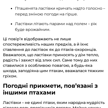
Пташенята ластівки кричать надто голосно –
перед зміною погоди на гірше.
Ластівки літають парами над полем – рік
буде врожайним.
Ці повір’я відображають не лише
спостережливість наших предків, а й їхнє
ставлення до ластівок як до птахів-охоронців.
Вважалося, що ластівки приносять у дім тепло,
радість і захист від злих сил. Саме тому до них
ставилися з особливою повагою, а будь-яка
шкода, заподіяна цим птахам, вважалася тяжким
гріхом.
Погодні прикмети, пов’язані з
іншими птахами
Ластівки – не єдині птахи, яким народна мудрість
відвела роль провісників погоди. Майже кожен