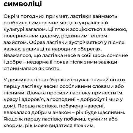
символіці
Окрім погодних прикмет, ластівки займають
особливе символічне місце в українській
культурі загалом. Ці птахи асоціюються з весною,
поверненням додому, родинним теплом і
захистом. Образ ластівки зустрічається у піснях,
казках, вишивці та народних оберегах.
Вважалося, що ластівка несе в собі щось сонячне
і добре – недарма її поява після зими завжди
сприймалася як свято.
У деяких регіонах України існував звичай вітати
першу ластівку весни особливими словами або
піснями. Дівчата просили ластівку принести їм
красу і здоров’я, а господині – добробут і мир у
домі. Перша ластівка, побачена навесні,
вважалася добрим знаком – рік буде щасливим.
Якщо ж першу ластівку побачиш сумним або
хворим, рік може видатися важким.