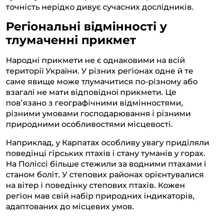
точність нерідко дивує сучасних дослідників.
Регіональні відмінності у
тлумаченні прикмет
Народні прикмети не є однаковими на всій
території України. У різних регіонах одне й те
саме явище може тлумачитися по-різному або
взагалі не мати відповідної прикмети. Це
пов’язано з географічними відмінностями,
різними умовами господарювання і різними
природними особливостями місцевості.
Наприклад, у Карпатах особливу увагу приділяли
поведінці гірських птахів і стану туманів у горах.
На Поліссі більше стежили за водними птахами і
станом боліт. У степових районах орієнтувалися
на вітер і поведінку степових птахів. Кожен
регіон мав свій набір природних індикаторів,
адаптованих до місцевих умов.