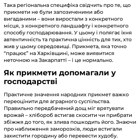
Така регіональна специфіка свідчить про те, що
прикмети не були запозиченими або
вигаданими – вони виростали з конкретного
місця, з конкретного ландшафту і конкретного
способу господарювання. У цьому і полягає їхня
автентичність та практична цінність для тих, хто
жив у цьому середовищі. Прикмета, яка точно
“працює” на Харківщині, може виявитися
неточною на Закарпатті – і це нормально.
Як прикмети допомагали у
господарстві
Практичне значення народних прикмет важко
переоцінити для аграрного суспільства.
Правильно передбачений дощ міг врятувати
врожай – хлібороб встигав скосити чи прибрати
збіжжя до того, як злива пошкодить його. Знаючи
про наближення заморозків, люди встигали
захистити городину або перевести худобу.