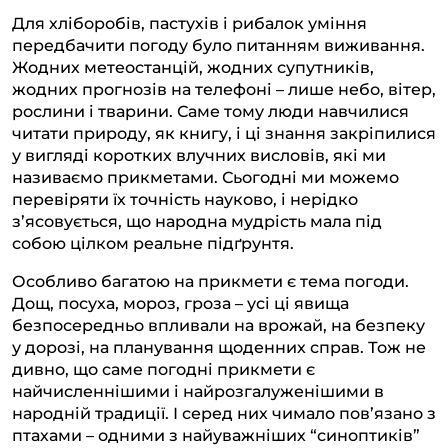
Для хліборобів, пастухів і рибалок уміння
передбачити погоду було питанням виживання.
Жодних метеостанцій, жодних супутників,
жодних прогнозів на телефоні – лише небо, вітер,
рослини і тварини. Саме тому люди навчилися
читати природу, як книгу, і ці знання закріпилися
у вигляді коротких влучних висловів, які ми
називаємо прикметами. Сьогодні ми можемо
перевіряти їх точність науково, і нерідко
з’ясовується, що народна мудрість мала під
собою цілком реальне підґрунтя.
Особливо багатою на прикмети є тема погоди.
Дощ, посуха, мороз, гроза – усі ці явища
безпосередньо впливали на врожай, на безпеку
у дорозі, на планування щоденних справ. Тож не
дивно, що саме погодні прикмети є
найчисленнішими і найрозгалуженішими в
народній традиції. І серед них чимало пов’язано з
птахами – одними з найуважніших “синоптиків”