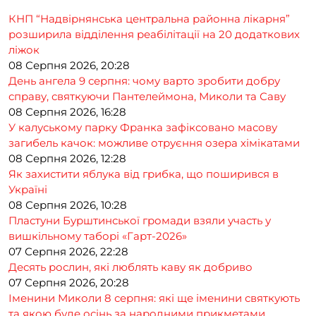
КНП “Надвірнянська центральна районна лікарня”
розширила відділення реабілітації на 20 додаткових
ліжок
08 Серпня 2026, 20:28
День ангела 9 серпня: чому варто зробити добру
справу, святкуючи Пантелеймона, Миколи та Саву
08 Серпня 2026, 16:28
У калуському парку Франка зафіксовано масову
загибель качок: можливе отруєння озера хімікатами
08 Серпня 2026, 12:28
Як захистити яблука від грибка, що поширився в
Україні
08 Серпня 2026, 10:28
Пластуни Бурштинської громади взяли участь у
вишкільному таборі «Гарт-2026»
07 Серпня 2026, 22:28
Десять рослин, які люблять каву як добриво
07 Серпня 2026, 20:28
Іменини Миколи 8 серпня: які ще іменини святкують
та якою буде осінь за народними прикметами