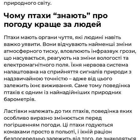
природного світу.
Чому птахи “знають” про
погоду краще за людей
Птахи мають органи чуття, які людині навіть
важко уявити. Вони відчувають найменші зміни
атмосферного тиску, вловлюють інфразвук грози,
що насувається, реагують на зміни вологості та
електромагнітного поля. Їхня нервова система
налаштована на сприйняття сигналів природи з
надзвичайною точністю – адже від цього
залежить їхнє виживання. Саме тому поведінка
птахів є одним із найнадійніших природних
барометрів.
Ластівки належать до тих птахів, поведінка яких
особливо виразно змінюється перед
погіршенням погоди. Ці птахи годуються
комахами просто в польоті, і їхній раціон
безпосередньо залежить від того, де знаходяться