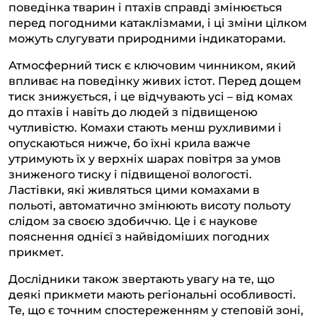
поведінка тварин і птахів справді змінюється
перед погодними катаклізмами, і ці зміни цілком
можуть слугувати природними індикаторами.
Атмосферний тиск є ключовим чинником, який
впливає на поведінку живих істот. Перед дощем
тиск знижується, і це відчувають усі – від комах
до птахів і навіть до людей з підвищеною
чутливістю. Комахи стають менш рухливими і
опускаються нижче, бо їхні крила важче
утримують їх у верхніх шарах повітря за умов
зниженого тиску і підвищеної вологості.
Ластівки, які живляться цими комахами в
польоті, автоматично змінюють висоту польоту
слідом за своєю здобиччю. Це і є наукове
пояснення однієї з найвідоміших погодних
прикмет.
Дослідники також звертають увагу на те, що
деякі прикмети мають регіональні особливості.
Те, що є точним спостереженням у степовій зоні,