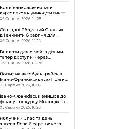
малюками
Коли найкраще копати
картоплю: як уникнути гниття
врожаю
06 Серпня 2026, 14:28
Сьогодні Яблучний Спас: які
дії вчинити 6 серпня для
залучення достатку та
06 Серпня 2026, 12:28
злагоди в оселю
Виплати для сімей із дітьми
тепер доступні через
«Дія.Картку»: деталі від ОВА
06 Серпня 2026, 00:28
Попит на автобусні рейси з
Івано-Франківська до Праги
залишається високим
05 Серпня 2026, 18:05
Івано-Франківськ вийшов до
фіналу конкурсу Молодіжна
столиця України-2026
05 Серпня 2026, 16:28
Яблучний Спас та день
ангела Лева 6 серпня: кого