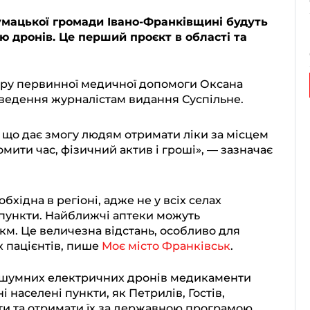
лумацької громади Івано-Франківщині будуть
ю дронів. Це перший проєкт в області та
ру первинної медичної допомоги Оксана
ведення журналістам видання Суспільне.
 що дає змогу людям отримати ліки за місцем
мити час, фізичний актив і гроші», — зазначає
хідна в регіоні, адже не у всіх селах
 пункти. Найближчі аптеки можуть
 км. Це величезна відстань, особливо для
х пацієнтів, пише
Моє місто Франківськ
.
зшумних електричних дронів медикаменти
і населені пункти, як Петрилів, Гостів,
ти та отримати їх за державною програмою