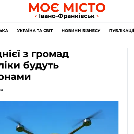
ЬКА
УКРАЇНА ТА СВІТ
НОВИНИ БІЗНЕСУ
ПУБЛІКАЦІЇ
ієї з громад
іки будуть
ронами
ад