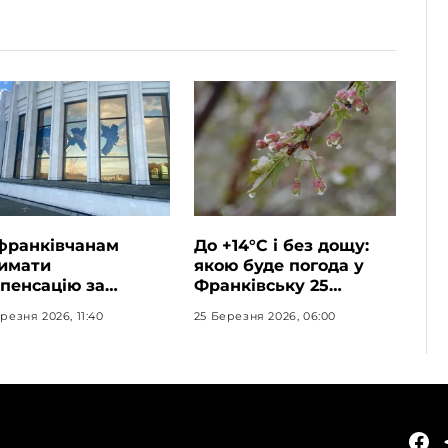
франківчанам
До +14°C і без дощу:
имати
якою буде погода у
пенсацію за
Франківську 25
шкоджене житло
березня
резня 2026, 11:40
25 Березня 2026, 06:00
КАТЕГОРІЇ