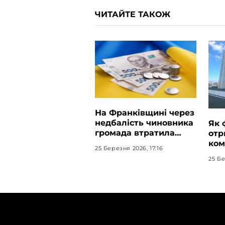
ЧИТАЙТЕ ТАКОЖ
На Франківщині через
недбалість чиновника
Як 
громада втратила
отр
тисячі грн
ком
25 Березня 2026, 17:16
по
25 Бе
ТЕМИ