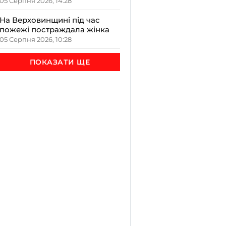
варто привітати, що
05 Серпня 2026, 14:28
освячують у храмах і які
прикмети передбачають
На Верховинщині під час
осінь
пожежі постраждала жінка
05 Серпня 2026, 10:28
ПОКАЗАТИ ЩЕ