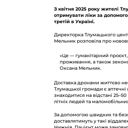
l
c
a
b
p
З квітня 2025 року жителі Т
отримувати ліки за допомого
e
e
t
e
y
третій в Україні.
g
b
s
r
L
r
o
A
i
Директорка Тлумацького цент
Мельник розповіла про новов
a
o
p
n
m
k
p
k
«Це — гуманітарний проєкт,
проживання, а також зеконо
Оксана Мельник.
Доставка дронами життєво необ
Тлумацької громади є аптечні
знаходитися на відстані 25–50
літніх людей та маломобільни
За допомогою швидких та бе
доставлятимуть у такі віддален
Нижнів. Пацієнт може замови