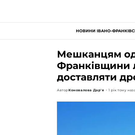
НОВИНИ ІВАНО-ФРАНКІВС
Мешканцям одн
Франківщини л
доставляти д
Автор
Коновалова Дар'я
1 рік тому наз