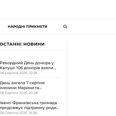
НАРОДНІ ПРИКМЕТИ
ОСТАННІ НОВИНИ
Рекордний День донора у
Калуші: 106 донорів взяли
участь у виїзному заході
06 Серпня 2026, 22:28
День ангела 7 серпня:
іменини Марини та
Олександра – чому варто
06 Серпня 2026, 20:28
відзначити його в сімейному
колі
Івано-Франківська громада
продовжує підтримку родин
з новонародженими
06 Серпня 2026, 16:28