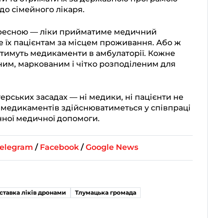
до сімейного лікаря.
дресною — ліки прийматиме медичний
 їх пацієнтам за місцем проживання. Або ж
тимуть медикаменти в амбулаторії. Кожне
ним, маркованим і чітко розподіленим для
ерських засадах — ні медики, ні пацієнти не
 медикаментів здійснюватиметься у співпраці
ної медичної допомоги.
elegram
/
Facebook
/
Google News
ставка ліків дронами
Тлумацька громада