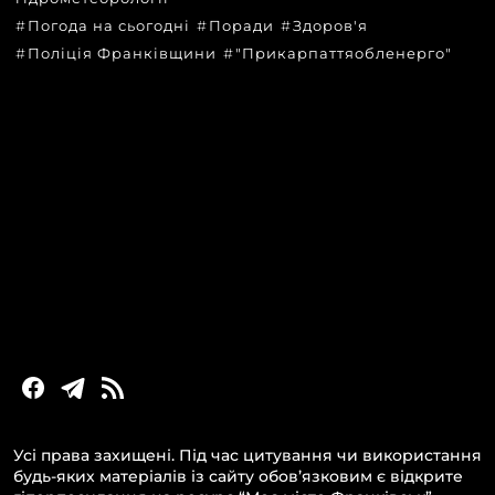
Погода на сьогодні
Поради
Здоров'я
Поліція Франківщини
"Прикарпаттяобленерго"
КАТЕГОРІЇ
Головні новини за сьогодні
Новини Івано-Франківська
Новини Прикарпаття
Новини України та світу
Статті та блоги
Новини бізнесу
Усі права захищені. Під час цитування чи використання
будь-яких матеріалів із сайту обов’язковим є відкрите