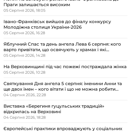
Праги залишається високим
05 Серпня 2026, 18:05
Івано-Франківськ вийшов до фіналу конкурсу
Молодіжна столиця України-2026
05 Серпня 2026, 16:28
Яблучний Спас та день ангела Лева 6 серпня: кого
варто привітати, що освячують у храмах і які
прикмети передбачають осінь
05 Серпня 2026, 14:28
На Верховинщині під час пожежі постраждала жінка
05 Серпня 2026, 10:28
Святкування Дня ангела 5 серпня: іменини Анни та
ще двох імен – кого вітати і що не можна робити
цього дня
04 Серпня 2026, 22:28
Виставка «Берегиня гуцульських традицій»
відкрилась на Верховині
04 Серпня 2026, 18:28
Європейські практики впроваджують у соціальних