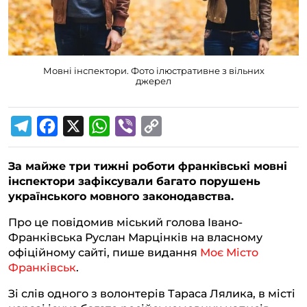
Мовні інспектори. Фото ілюстративне з вільних
джерел
T
F
X
W
V
C
e
a
h
i
o
За майже три тижні роботи франківські мовні
l
c
a
b
p
інспектори зафіксували багато порушень
e
e
t
e
y
українського мовного законодавства.
g
b
s
r
L
Про це повідомив міський голова Івано-
r
o
A
i
Франківська Руслан Марцінків на власному
a
o
p
n
офіційному сайті, пише видання
Моє Місто
Франківськ
.
m
k
p
k
Зі слів одного з волонтерів Тараса Лялика, в місті