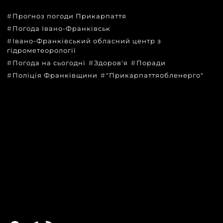
Прогноз погоди Прикарпаття
Погода Івано-Франківськ
Івано-Франківський обласний центр з
гідрометеорології
Погода на сьогодні
Здоров'я
Поради
Поліція Франківщини
"Прикарпаттяобленерго"
КАТЕГОРІЇ
Головні новини за сьогодні
Новини Івано-Франківська
Новини Прикарпаття
Новини України та світу
Статті та блоги
Новини бізнесу