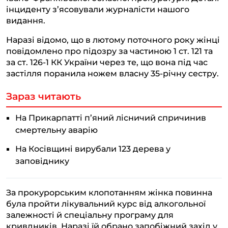
a
o
p
n
інциденту з’ясовували журналісти нашого
видання.
m
k
p
k
Наразі відомо, що в лютому поточного року жінці
повідомлено про підозру за частиною 1 ст. 121 та
за ст. 126-1 КК України через те, що вона під час
застілля поранила ножем власну 35-річну сестру.
Зараз читають
На Прикарпатті п’яний лісничий спричинив
смертельну аварію
На Косівщині вирубали 123 дерева у
заповіднику
За прокурорським клопотанням жінка повинна
була пройти лікувальний курс від алкогольної
залежності й спеціальну програму для
кривдників. Наразі їй обрано запобіжний захід у