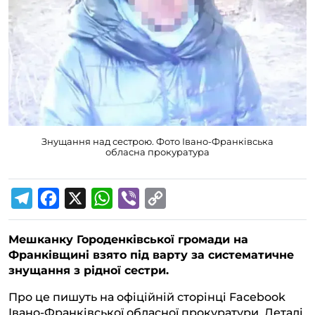
Знущання над сестрою. Фото Івано-Франківська
обласна прокуратура
T
F
X
W
V
C
e
a
h
i
o
Мешканку Городенківської громади на
l
c
a
b
p
Франківщині взято під варту за систематичне
e
e
t
e
y
знущання з рідної сестри.
g
b
s
r
L
Про це пишуть на офіційній сторінці Facebook
r
o
A
i
Івано-Франківської обласної прокуратури. Деталі