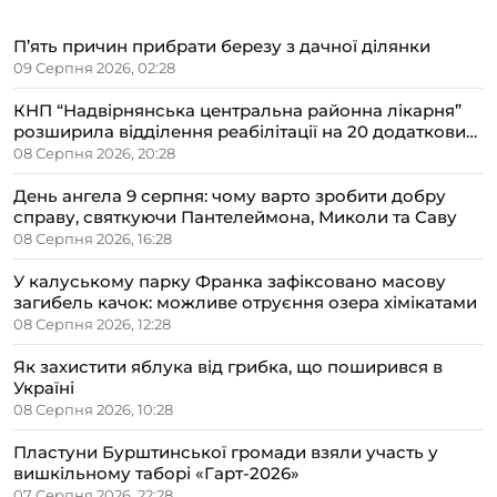
П’ять причин прибрати березу з дачної ділянки
09 Серпня 2026, 02:28
КНП “Надвірнянська центральна районна лікарня”
розширила відділення реабілітації на 20 додаткових
ліжок
08 Серпня 2026, 20:28
День ангела 9 серпня: чому варто зробити добру
справу, святкуючи Пантелеймона, Миколи та Саву
08 Серпня 2026, 16:28
У калуському парку Франка зафіксовано масову
загибель качок: можливе отруєння озера хімікатами
08 Серпня 2026, 12:28
Як захистити яблука від грибка, що поширився в
Україні
08 Серпня 2026, 10:28
Пластуни Бурштинської громади взяли участь у
вишкільному таборі «Гарт-2026»
07 Серпня 2026, 22:28