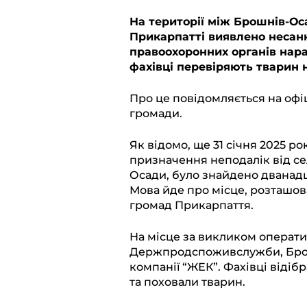
l
c
a
b
p
На території між Брошнів-О
Прикарпатті виявлено несан
e
e
t
e
y
правоохоронних органів нара
g
b
s
r
L
фахівці перевіряють тварин 
r
o
A
i
Про це повідомляється на офі
a
o
p
n
громади.
m
k
p
k
Як відомо, ще 31 січня 2025 р
призначення неподалік від се
Осади, було знайдено дванадц
Мова йде про місце, розташов
громад Прикарпаття.
На місце за викликом операти
Держпродспоживслужби, Брошн
компанії “ЖЕК”. Фахівці відіб
та поховали тварин.