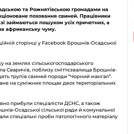
садською та Рожнятівською громадами на
кціоноване поховання свиней. Працівники
зі займаються пошуком усіх причетних, а
на африканську чуму.
ційній сторінці у Facebook Брошнів-Осадської
оку на землях сільськогосподарського
ла Сваричів, поблизу сміттєзвалища Брошнів-
ять трупів свиней породи “Чорний мангал”.
ане на суміжних площах двох територіальних
вно прибули спеціалісти ДСНС, а також
ів-Осадської сільської ради й комунальної
рали спеціальні проби патологічного матеріалу