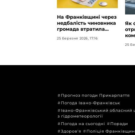
На Франківщині через
недбалість чиновника
Як 
громада втратила
отр
тисячі грн
ком
25 Березня 2026, 17:16
по
25 Бе
ТЕМИ
Прогноз погоди Прикарпаття
Погода Івано-Франківськ
Івано-Франківський обласний 
з гідрометеорології
Погода на сьогодні
Поради
Здоров'я
Поліція Франківщи