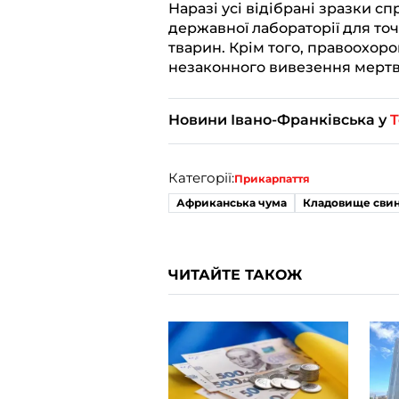
Наразі усі відібрані зразки с
державної лабораторії для то
тварин. Крім того, правоохор
незаконного вивезення мертв
Новини Івано-Франківська у
T
Категорії:
Прикарпаття
Африканська чума
Кладовище сви
ЧИТАЙТЕ ТАКОЖ