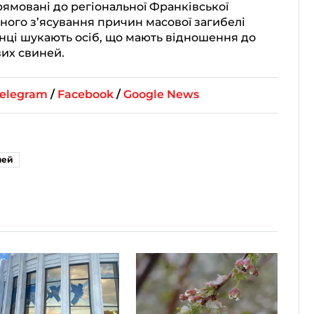
прямовані до регіональної Франківської
чного з’ясування причин масової загибелі
онці шукають осіб, що мають відношення до
их свиней.
elegram
/
Facebook
/
Google News
ней