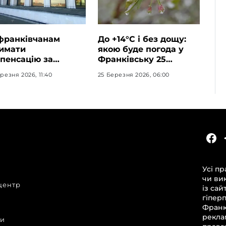
франківчанам
До +14°C і без дощу:
имати
якою буде погода у
пенсацію за
Франківську 25
шкоджене житло
березня
резня 2026, 11:40
25 Березня 2026, 06:00
КАТЕГОРІЇ
Головні новини за сьогодні
Усі пр
Новини Івано-Франківська
чи ви
центр
Новини Прикарпаття
із сай
гіпер
Новини України та світу
Франкі
Статті та блоги
рекла
ни