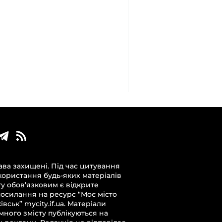
ава захищені. Під час цитування
користання будь-яких матеріалів
ту обов’язковим є відкрите
посилання на ресурс “Моє місто
вськ” mycity.if.ua. Матеріали
много змісту публікуються на