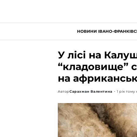
НОВИНИ ІВАНО-ФРАНКІВС
У лісі на Кал
“кладовище” с
на африканськ
Автор
Сарахман Валентина
1 рік тому