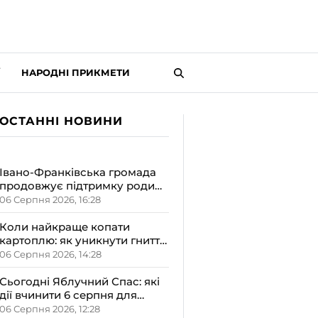
НАРОДНІ ПРИКМЕТИ
ОСТАННІ НОВИНИ
Івано-Франківська громада
продовжує підтримку родин
з новонародженими
06 Серпня 2026, 16:28
малюками
Коли найкраще копати
картоплю: як уникнути гниття
врожаю
06 Серпня 2026, 14:28
Сьогодні Яблучний Спас: які
дії вчинити 6 серпня для
залучення достатку та
06 Серпня 2026, 12:28