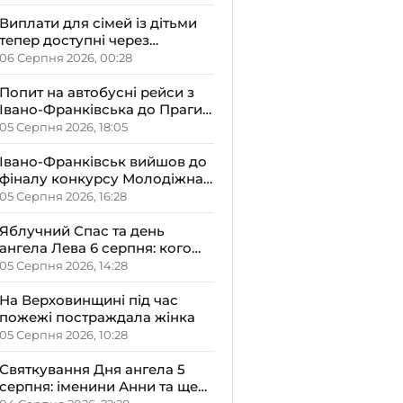
злагоди в оселю
Виплати для сімей із дітьми
тепер доступні через
«Дія.Картку»: деталі від ОВА
06 Серпня 2026, 00:28
Попит на автобусні рейси з
Івано-Франківська до Праги
залишається високим
05 Серпня 2026, 18:05
Івано-Франківськ вийшов до
фіналу конкурсу Молодіжна
столиця України-2026
05 Серпня 2026, 16:28
Яблучний Спас та день
ангела Лева 6 серпня: кого
варто привітати, що
05 Серпня 2026, 14:28
освячують у храмах і які
прикмети передбачають
На Верховинщині під час
осінь
пожежі постраждала жінка
05 Серпня 2026, 10:28
Святкування Дня ангела 5
серпня: іменини Анни та ще