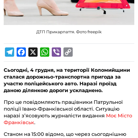
ДТП Прикарпаття. Фото freepik
T
F
X
W
V
C
e
a
h
i
o
Сьогодні, 4 грудня, на території Коломийщини
l
c
a
b
p
сталася дорожньо-транспортна пригода за
e
e
t
e
y
участю поліцейського авто. Наразі проїзд
g
b
s
r
L
даною ділянкою дороги ускладнено.
r
o
A
i
Про це повідомляють працівники Патрульної
a
o
p
n
поліції Івано-Франківської області. Ситуацію
наразі зʼясовують журналісти видання
Моє Місто
m
k
p
k
Франківськ
.
Станом на 15:00 відомо, що через сьогоднішню