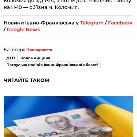
Коломия до а/д Р24, а потім до с. Раківчик і знову
на Н-10 — обʼїзна м. Коломия.
Новини Івано-Франківська у
Telegram
/
Facebook
/
Google News
Категорії:
Прикарпаття
ДТП
Коломийщина
Патрульна поліція Івано-Франківської області
ЧИТАЙТЕ ТАКОЖ