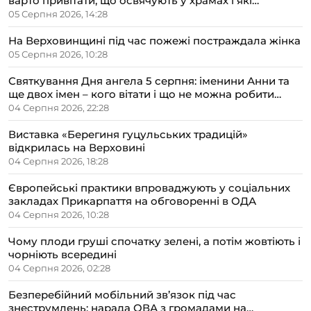
варто привітати, що освячують у храмах і які
прикмети передбачають осінь
05 Серпня 2026, 14:28
На Верховинщині під час пожежі постраждала жінка
05 Серпня 2026, 10:28
Святкування Дня ангела 5 серпня: іменини Анни та
ще двох імен – кого вітати і що не можна робити
цього дня
04 Серпня 2026, 22:28
Виставка «Берегиня гуцульських традицій»
відкрилась на Верховині
04 Серпня 2026, 18:28
Європейські практики впроваджують у соціальних
закладах Прикарпаття на обговоренні в ОДА
04 Серпня 2026, 10:28
Чому плоди груші спочатку зелені, а потім жовтіють і
чорніють всередині
04 Серпня 2026, 02:28
Безперебійний мобільний зв’язок під час
знеструмлень: нарада ОВА з громадами на