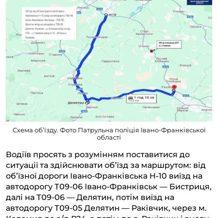
Схема об’їзду. Фото Патрульна поліція Івано-Франківської
області
Водіїв просять з розумінням поставитися до
ситуації та здійснювати обʼїзд за маршрутом: від
обʼїзної дороги Івано-Франківська Н-10 виїзд на
автодорогу Т09-06 Івано-Франківськ — Бистриця,
далі на Т09-06 — Делятин, потім виїзд на
автодорогу Т09-05 Делятин — Раківчик, через м.