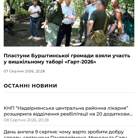
Пластуни Бурштинської громади взяли участь
у вишкільному таборі «Гарт-2026»
07 Серпня 2026, 22:28
ОСТАННІ НОВИНИ
КНП “Надвірнянська центральна районна лікарня”
розширила відділення реабілітації на 20 додаткових
ліжок
08 Серпня 2026, 20:28
День ангела 9 серпня: чому варто зробити добру
справу, святкуючи Пантелеймона, Миколи та Саву