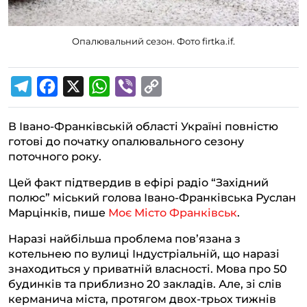
Опалювальний сезон. Фото firtka.if.
T
F
X
W
V
C
e
a
h
i
o
В Івано-Франківській області Україні повністю
l
c
a
b
p
готові до початку опалювального сезону
e
e
t
e
y
поточного року.
g
b
s
r
L
Цей факт підтвердив в ефірі радіо “Західний
r
o
A
i
полюс” міський голова Івано-Франківська Руслан
a
o
p
n
Марцінків, пише
Моє Місто Франківськ
.
m
k
p
k
Наразі найбільша проблема пов’язана з
котельнею по вулиці Індустріальній, що наразі
знаходиться у приватній власності. Мова про 50
будинків та приблизно 20 закладів. Але, зі слів
керманича міста, протягом двох-трьох тижнів