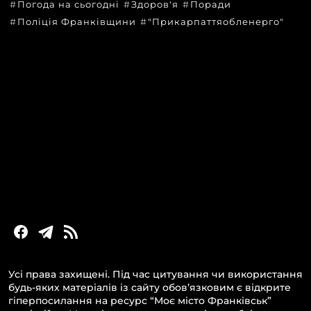
Погода на сьогодні
Здоров'я
Поради
Поліція Франківщини
"Прикарпаттяобленерго"
КАТЕГОРІЇ
Головні новини за сьогодні
Новини Івано-Франківська
Новини Прикарпаття
Новини України та світу
Статті та блоги
Новини бізнесу
Усі права захищені. Під час цитування чи використання
будь-яких матеріалів із сайту обов’язковим є відкрите
гіперпосилання на ресурс “Моє місто Франківськ”