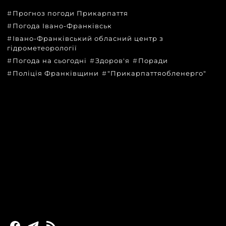
Прогноз погоди Прикарпаття
Погода Івано-Франківськ
Івано-Франківський обласний центр з
гідрометеорології
Погода на сьогодні
Здоров'я
Поради
Поліція Франківщини
"Прикарпаттяобленерго"
КАТЕГОРІЇ
Головні новини за сьогодні
Новини Івано-Франківська
Новини Прикарпаття
Новини України та світу
Статті та блоги
Новини бізнесу