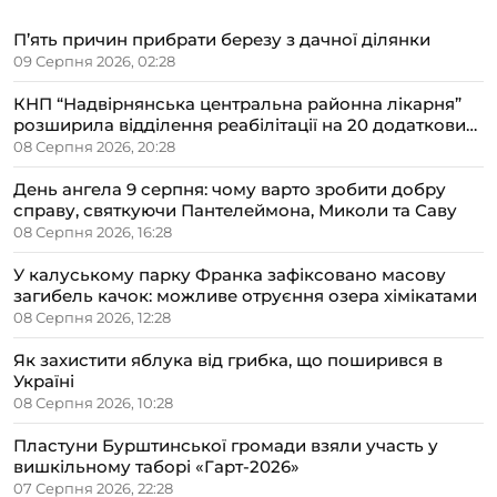
П’ять причин прибрати березу з дачної ділянки
09 Серпня 2026, 02:28
КНП “Надвірнянська центральна районна лікарня”
розширила відділення реабілітації на 20 додаткових
ліжок
08 Серпня 2026, 20:28
День ангела 9 серпня: чому варто зробити добру
справу, святкуючи Пантелеймона, Миколи та Саву
08 Серпня 2026, 16:28
У калуському парку Франка зафіксовано масову
загибель качок: можливе отруєння озера хімікатами
08 Серпня 2026, 12:28
Як захистити яблука від грибка, що поширився в
Україні
08 Серпня 2026, 10:28
Пластуни Бурштинської громади взяли участь у
вишкільному таборі «Гарт-2026»
07 Серпня 2026, 22:28