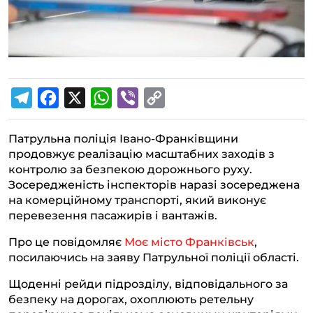
T
F
X
W
V
C
e
a
h
i
o
Патрульна поліція Івано-Франківщини
l
c
a
b
p
продовжує реалізацію масштабних заходів з
e
e
t
e
y
контролю за безпекою дорожнього руху.
g
b
s
r
L
Зосередженість інспекторів наразі зосереджена
на комерційному транспорті, який виконує
r
o
A
i
перевезення пасажирів і вантажів.
a
o
p
n
Про це повідомляє
Моє місто Франківськ
,
m
k
p
k
посилаючись на заяву Патрульної поліції області.
Щоденні рейди підрозділу, відповідального за
безпеку на дорогах, охоплюють ретельну