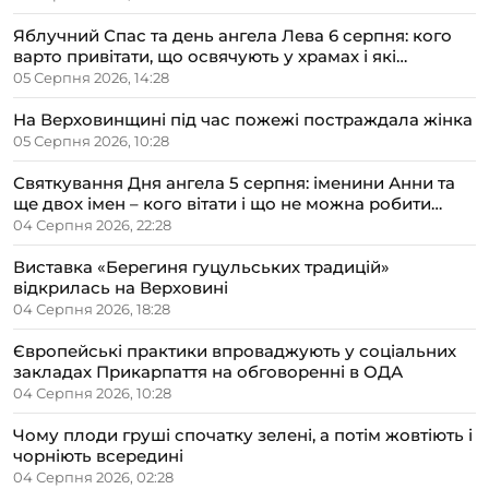
Яблучний Спас та день ангела Лева 6 серпня: кого
варто привітати, що освячують у храмах і які
прикмети передбачають осінь
05 Серпня 2026, 14:28
На Верховинщині під час пожежі постраждала жінка
05 Серпня 2026, 10:28
Святкування Дня ангела 5 серпня: іменини Анни та
ще двох імен – кого вітати і що не можна робити
цього дня
04 Серпня 2026, 22:28
Виставка «Берегиня гуцульських традицій»
відкрилась на Верховині
04 Серпня 2026, 18:28
Європейські практики впроваджують у соціальних
закладах Прикарпаття на обговоренні в ОДА
04 Серпня 2026, 10:28
Чому плоди груші спочатку зелені, а потім жовтіють і
чорніють всередині
04 Серпня 2026, 02:28