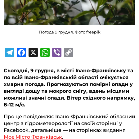
Погода 9 грудня. Фото freepik
T
F
X
W
V
C
e
a
h
i
o
Сьогодні, 9 грудня, в місті Івано-Франківську та
l
c
a
b
p
по всій Івано-Франківській області очікується
e
e
t
e
y
хмарна погода. Прогнозуються помірні опади у
g
b
s
r
L
вигляді дощу та мокрого снігу, вдень місцями
можливі значні опади. Вітер східного напрямку,
r
o
A
i
8-12 м/с.
a
o
p
n
Про це повідомляє Івано-Франківський обласний
m
k
p
k
центр з гідрометеорології на своїй сторінці у
Facebook, детальніше — на сторінках видання
Моє Місто Франківськ
.