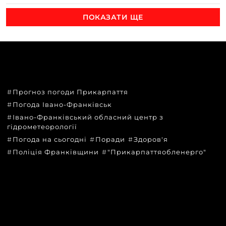
ПОКАЗАТИ ЩЕ
ТЕМИ
Прогноз погоди Прикарпаття
Погода Івано-Франківськ
Івано-Франківський обласний центр з
гідрометеорології
Погода на сьогодні
Поради
Здоров'я
Поліція Франківщини
"Прикарпаттяобленерго"
КАТЕГОРІЇ
Головні новини за сьогодні
Новини Івано-Франківська