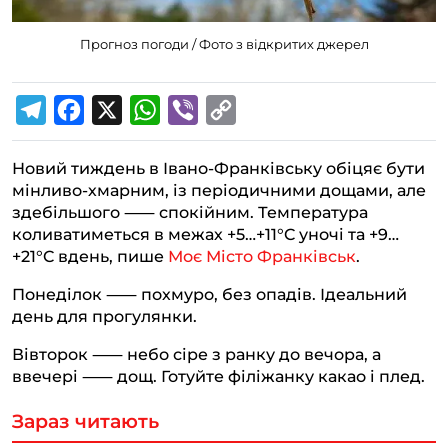
Прогноз погоди / Фото з відкритих джерел
T
F
X
W
V
C
e
a
h
i
o
Новий тиждень в Івано-Франківську обіцяє бути
l
c
a
b
p
мінливо-хмарним, із періодичними дощами, але
e
e
t
e
y
здебільшого ⸺ спокійним. Температура
g
b
s
r
L
коливатиметься в межах +5…+11°C уночі та +9…
+21°C вдень, пише
Моє Місто Франківськ
.
r
o
A
i
a
o
p
n
Понеділок ⸺ похмуро, без опадів. Ідеальний
день для прогулянки.
m
k
p
k
Вівторок ⸺ небо сіре з ранку до вечора, а
ввечері ⸺ дощ. Готуйте філіжанку какао і плед.
Зараз читають