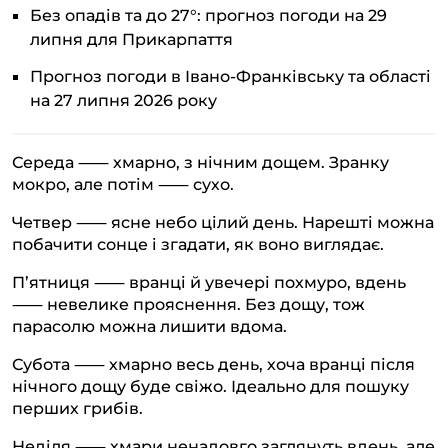
Без опадів та до 27°: прогноз погоди на 29
липня для Прикарпаття
Прогноз погоди в Івано-Франківську та області
на 27 липня 2026 року
Середа ⸺ хмарно, з нічним дощем. Зранку
мокро, але потім ⸺ сухо.
Четвер ⸺ ясне небо цілий день. Нарешті можна
побачити сонце і згадати, як воно виглядає.
П’ятниця ⸺ вранці й увечері похмуро, вдень
⸺ невелике прояснення. Без дощу, тож
парасолю можна лишити вдома.
Субота ⸺ хмарно весь день, хоча вранці після
нічного дощу буде свіжо. Ідеально для пошуку
перших грибів.
Неділя ⸺ хмари ненадовго заглянуть вдень, але