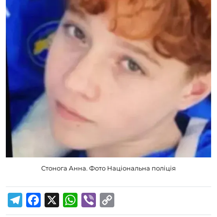
Стонога Анна. Фото Національна поліція
T
F
X
W
V
C
e
a
h
i
o