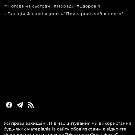
Погода на сьогодні
Поради
Здоров'я
Поліція Франківщини
"Прикарпаттяобленерго"
КАТЕГОРІЇ
Головні новини за сьогодні
Новини Івано-Франківська
Новини Прикарпаття
Новини України та світу
Статті та блоги
Новини бізнесу
Усі права захищені. Під час цитування чи використання
будь-яких матеріалів із сайту обов’язковим є відкрите
гіперпосилання на ресурс “Моє місто Франківськ”