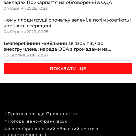
закладах Прикарпаття на обговоренні в ОДА
04 Серпня 2026, 10:28
Чому плоди груші спочатку зелені, а потім жовтіють і
чорніють всередині
04 Серпня 2026, 02:28
Безперебійний мобільний зв’язок під час
знеструмлень: нарада ОВА з громадами на
Прикарпатті
03 Серпня 2026, 20:28
ПОКАЗАТИ ЩЕ
ТЕМИ
Прогноз погоди Прикарпаття
Погода Івано-Франківськ
Івано-Франківський обласний центр з
гідрометеорології