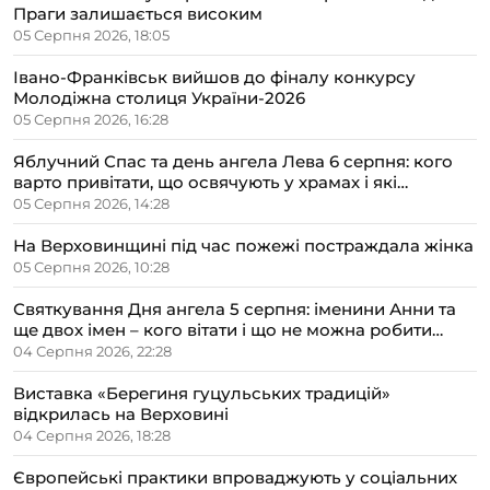
Праги залишається високим
05 Серпня 2026, 18:05
Івано-Франківськ вийшов до фіналу конкурсу
Молодіжна столиця України-2026
05 Серпня 2026, 16:28
Яблучний Спас та день ангела Лева 6 серпня: кого
варто привітати, що освячують у храмах і які
прикмети передбачають осінь
05 Серпня 2026, 14:28
На Верховинщині під час пожежі постраждала жінка
05 Серпня 2026, 10:28
Святкування Дня ангела 5 серпня: іменини Анни та
ще двох імен – кого вітати і що не можна робити
цього дня
04 Серпня 2026, 22:28
Виставка «Берегиня гуцульських традицій»
відкрилась на Верховині
04 Серпня 2026, 18:28
Європейські практики впроваджують у соціальних