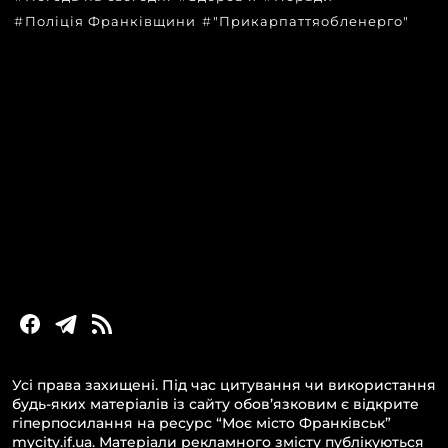
Поліція Франківщини
"Прикарпаттяобленерго"
КАТЕГОРІЇ
Головні новини за сьогодні
Новини Івано-Франківська
Новини Прикарпаття
Новини України та світу
Статті та блоги
Новини бізнесу
Усі права захищені. Під час цитування чи використання
будь-яких матеріалів із сайту обов’язковим є відкрите
гіперпосилання на ресурс “Моє місто Франківськ”
mycity.if.ua. Матеріали рекламного змісту публікуються