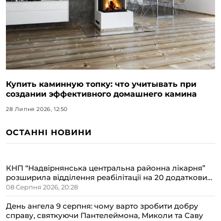
Купить каминную топку: что учитывать при
создании эффективного домашнего камина
28 Липня 2026, 12:50
ОСТАННІ НОВИНИ
КНП “Надвірнянська центральна районна лікарня”
розширила відділення реабілітації на 20 додаткових
ліжок
08 Серпня 2026, 20:28
День ангела 9 серпня: чому варто зробити добру
справу, святкуючи Пантелеймона, Миколи та Саву