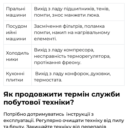
Пральні
Вихід з ладу підшипників, тенів,
машини
помпи, знос манжети люка.
Посудом
Засмічення фільтрів, поламка
ийні
помпи, накип на нагрівальному
машини
елементі.
Вихід з ладу компресора,
Холодиль
несправність терморегулятора,
ники
протікання фреону.
Кухонні
Вихід з ладу конфорок, духовки,
плитки
термостата.
Як продовжити термін служби
побутової техніки?
Потрібно дотримуватись інструкції з
експлуатації. Регулярно очищати техніку від пилу
та бруду. Захищайте техніку від перепадів