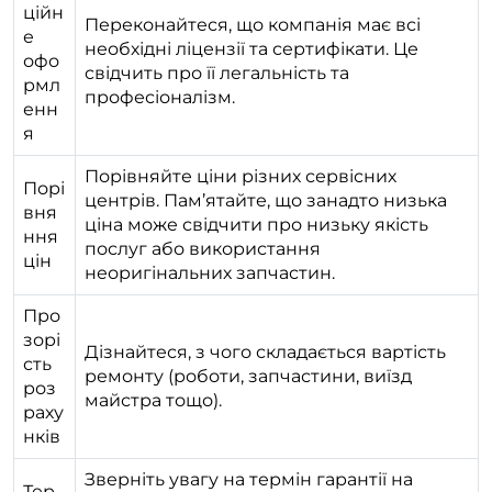
ційн
Переконайтеся, що компанія має всі
е
необхідні ліцензії та сертифікати. Це
офо
свідчить про її легальність та
рмл
професіоналізм.
енн
я
Порівняйте ціни різних сервісних
Порі
центрів. Пам’ятайте, що занадто низька
вня
ціна може свідчити про низьку якість
ння
послуг або використання
цін
неоригінальних запчастин.
Про
зорі
Дізнайтеся, з чого складається вартість
сть
ремонту (роботи, запчастини, виїзд
роз
майстра тощо).
раху
нків
Зверніть увагу на термін гарантії на
Тер