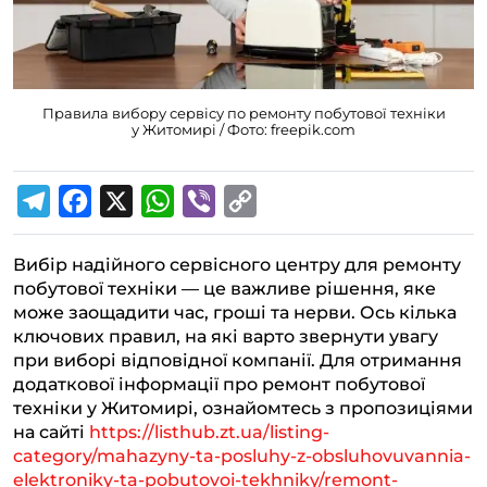
Правила вибору сервісу по ремонту побутової техніки
у Житомирі / Фото: freepik.com
T
F
X
W
V
C
e
a
h
i
o
Вибір надійного сервісного центру для ремонту
l
c
a
b
p
побутової техніки — це важливе рішення, яке
e
e
t
e
y
може заощадити час, гроші та нерви. Ось кілька
g
b
s
r
L
ключових правил, на які варто звернути увагу
при виборі відповідної компанії. Для отримання
r
o
A
i
додаткової інформації про ремонт побутової
a
o
p
n
техніки у Житомирі, ознайомтесь з пропозиціями
m
k
p
k
на сайті
https://listhub.zt.ua/listing-
category/mahazyny-ta-posluhy-z-obsluhovuvannia-
elektroniky-ta-pobutovoi-tekhniky/remont-