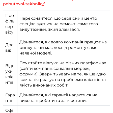
pobutovoi-tekhniky/
.
Про
Переконайтеся, що сервісний центр
філь
спеціалізується на ремонті саме того
сер
виду техніки, який зламався.
вісу
Дізнайтеся, як довго компанія працює на
Дос
ринку та чи має досвід ремонту саме
від
наявної моделі.
Почитайте відгуки на різних платформах
Відг
(сайти компанії, соціальні мережі,
уки
форуми). Зверніть увагу на те, як швидко
кліє
компанія реагує на проблеми клієнтів та
нтів
якість виконаних робіт.
Гара
Дізнайтеся, які гарантії надаються на
нтії
виконані роботи та запчастини.
Офі