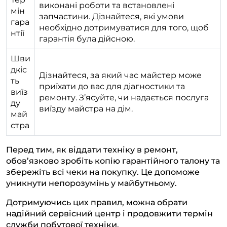
виконані роботи та встановлені
мін
запчастини. Дізнайтеся, які умови
гара
необхідно дотримуватися для того, щоб
нтії
гарантія була дійсною.
Шви
дкіс
Дізнайтеся, за який час майстер може
ть
приїхати до вас для діагностики та
виїз
ремонту. З’ясуйте, чи надається послуга
ду
виїзду майстра на дім.
май
стра
Перед тим, як віддати техніку в ремонт,
обов’язково зробіть копію гарантійного талону та
збережіть всі чеки на покупку. Це допоможе
уникнути непорозумінь у майбутньому.
Дотримуючись цих правил, можна обрати
надійний сервісний центр і продовжити термін
служби побутової техніки.