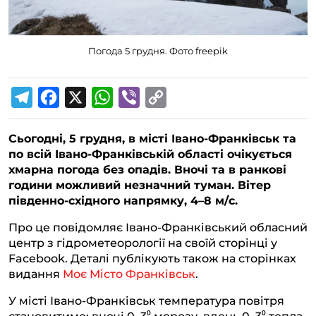
Погода 5 грудня. Фото freepik
T
F
X
W
V
C
e
a
h
i
o
Сьогодні, 5 грудня, в місті Івано-Франківськ та
l
c
a
b
p
по всій Івано-Франківській області очікується
e
e
t
e
y
хмарна погода без опадів. Вночі та в ранкові
g
b
s
r
L
години можливий незначний туман. Вітер
південно-східного напрямку, 4–8 м/с.
r
o
A
i
a
o
p
n
Про це повідомляє Івано-Франківський обласний
центр з гідрометеорології на своїй сторінці у
m
k
p
k
Facebook. Деталі публікують також на сторінках
видання
Моє Місто Франківськ
.
У місті Івано-Франківськ температура повітря