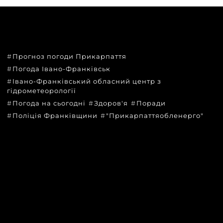
ТЕМИ
Прогноз погоди Прикарпаття
Погода Івано-Франківськ
Івано-Франківський обласний центр з
гідрометеорології
Погода на сьогодні
Здоров'я
Поради
Поліція Франківщини
"Прикарпаттяобленерго"
КАТЕГОРІЇ
Головні новини за сьогодні
Новини Івано-Франківська
Новини Прикарпаття
Новини України та світу
Статті та блоги