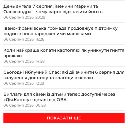
День ангела 7 серпня: іменини Марини та
Олександра – чому варто відзначити його в
сімейному колі
06 Серпня 2026, 20:28
Івано-Франківська громада продовжує підтримку
родин з новонародженими малюками
06 Серпня 2026, 16:28
Коли найкраще копати картоплю: як уникнути гниття
врожаю
06 Серпня 2026, 14:28
Сьогодні Яблучний Спас: які дії вчинити 6 серпня для
залучення достатку та злагоди в оселю
06 Серпня 2026, 12:28
Виплати для сімей із дітьми тепер доступні через
«Дія.Картку»: деталі від ОВА
06 Серпня 2026, 00:28
ПОКАЗАТИ ЩЕ