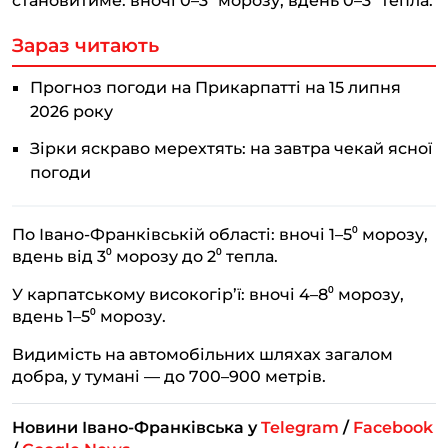
становитиме: вночі 0–3⁰ морозу, вдень 0–3⁰ тепла.
Зараз читають
Прогноз погоди на Прикарпатті на 15 липня
2026 року
Зірки яскраво мерехтять: на завтра чекай ясної
погоди
По Івано-Франківській області: вночі 1–5⁰ морозу,
вдень від 3⁰ морозу до 2⁰ тепла.
У карпатському високогір’ї: вночі 4–8⁰ морозу,
вдень 1–5⁰ морозу.
Видимість на автомобільних шляхах загалом
добра, у тумані — до 700–900 метрів.
Новини Івано-Франківська у
Telegram
/
Facebook