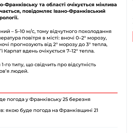
ано-Франківську та області очікується мінлива
ачається, повідомляє Івано-Франківський
ології.
ний – 5–10 м/с, тому відчутного похолодання
ература повітря в місті: вночі 0–2° морозу,
вночі прогнозують від 2° морозу до 3° тепла,
’ї Карпат вдень очікується 7–12° тепла.
-го типу, що свідчить про відсутність
ов’я людей.
уде погода у Франківську 25 березня
ів: якою буде погода на Франківщині 21