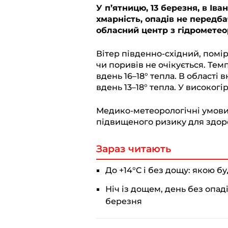
l
c
a
b
p
У п’ятницю, 13 березня, в Ів
хмарність, опадів не передб
e
e
t
e
y
обласний центр з гідрометеор
g
b
s
r
L
r
o
A
i
Вітер південно-східний, помір
чи поривів не очікується. Темп
a
o
p
n
вдень 16–18° тепла. В області 
m
k
p
k
вдень 13–18° тепла. У високогір
Медико-метеорологічні умови 1
підвищеного ризику для здор
Зараз читають
До +14°C і без дощу: якою б
Ніч із дощем, день без опад
березня