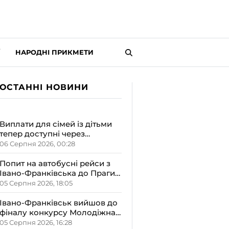
НАРОДНІ ПРИКМЕТИ
ОСТАННІ НОВИНИ
Виплати для сімей із дітьми
тепер доступні через
«Дія.Картку»: деталі від ОВА
06 Серпня 2026, 00:28
Попит на автобусні рейси з
Івано-Франківська до Праги
залишається високим
05 Серпня 2026, 18:05
Івано-Франківськ вийшов до
фіналу конкурсу Молодіжна
столиця України-2026
05 Серпня 2026, 16:28