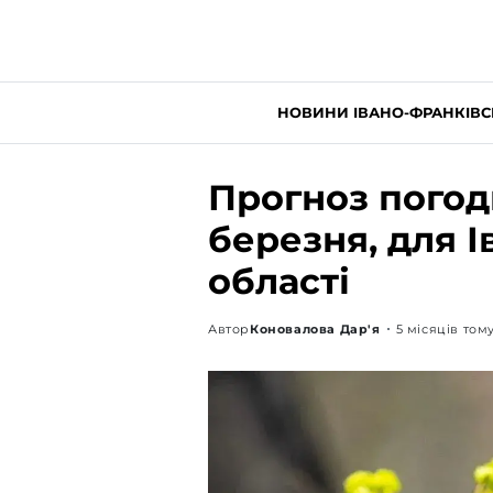
НОВИНИ ІВАНО-ФРАНКІВС
Прогноз погоди
березня, для І
області
Автор
Коновалова Дар'я
5 місяців том