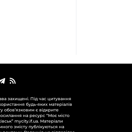
ава захищені. Під час цитування
користання будь-яких матеріалів
ту обов’язковим є відкрите
посилання на ресурс “Моє місто
вськ” mycity.if.ua. Матеріали
много змісту публікуються на