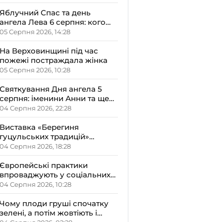
Яблучний Спас та день
ангела Лева 6 серпня: кого
варто привітати, що
05 Серпня 2026, 14:28
освячують у храмах і які
прикмети передбачають
На Верховинщині під час
осінь
пожежі постраждала жінка
05 Серпня 2026, 10:28
Святкування Дня ангела 5
серпня: іменини Анни та ще
двох імен – кого вітати і що не
04 Серпня 2026, 22:28
можна робити цього дня
Виставка «Берегиня
гуцульських традицій»
відкрилась на Верховині
04 Серпня 2026, 18:28
Європейські практики
впроваджують у соціальних
закладах Прикарпаття на
04 Серпня 2026, 10:28
обговоренні в ОДА
Чому плоди груші спочатку
зелені, а потім жовтіють і