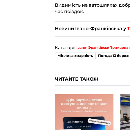
Видимість на автошляхах добра
час поїздок.
Новини Івано-Франківська у
T
Категорії:
Івано-Франківськ
Прикарпат
Мінлива хмарність
Погода 13 берез
ЧИТАЙТЕ ТАКОЖ