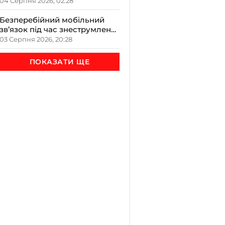
чорніють всередині
04 Серпня 2026, 02:28
Безперебійний мобільний
зв’язок під час знеструмлень:
нарада ОВА з громадами на
03 Серпня 2026, 20:28
Прикарпатті
ПОКАЗАТИ ЩЕ