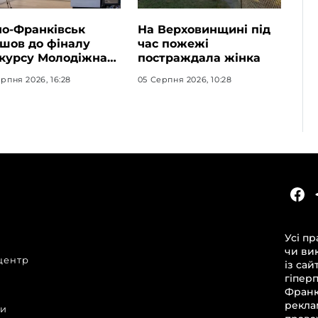
но-Франківськ
На Верховинщині під
шов до фіналу
час пожежі
курсу Молодіжна
постраждала жінка
лиця України-2026
рпня 2026, 16:28
05 Серпня 2026, 10:28
КАТЕГОРІЇ
Головні новини за сьогодні
Усі пр
Новини Івано-Франківська
чи ви
центр
Новини Прикарпаття
із сай
гіпер
Новини України та світу
Франкі
Статті та блоги
рекла
ни