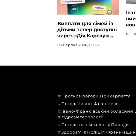
Іва
вий
Виплати для сімей із
кон
дітьми тепер доступні
сто
05 Се
через «Дія.Картку»:
деталі від ОВА
06 Серпня 2026, 00:28
ТЕМИ
Прогноз погоди Прикарпаття
Погода Івано-Франківськ
Івано-Франківський обласний 
з гідрометеорології
Погода на сьогодні
Поради
Здоров'я
Поліція Франківщи