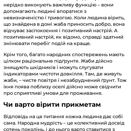
нерідко виконують важливу функцію – вони
допомагають людині впоратися з
невизначеністю і тривогою. Коли людина вірить,
що знайдена в домі жаба приносить добро, вона
відчуває заспокоєння і позитивний настрій. А
позитивний настрій, як відомо, справді здатний
змінювати перебіг подій на краще.
Крім того, багато народних спостережень мають
цілком раціональне підґрунтя. Жаби дійсно
знищують шкідників і можуть слугувати
індикаторами чистоти довкілля. Там, де живуть
жаби, – чисте повітря і незабруднений ґрунт. Тож
їхня поява поблизу оселі дійсно може свідчити
про сприятливі умови для проживання.
Чи варто вірити прикметам
Відповідь на це питання кожна людина дає собі
сама. Народна мудрість – це колективний досвід
сотень поколінь, і до нього варто ставитися з