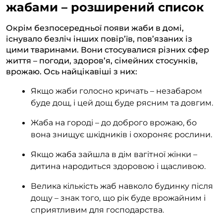
жабами – розширений список
Окрім безпосередньої появи жаби в домі,
існувало безліч інших повір’їв, пов’язаних із
цими тваринами. Вони стосувалися різних сфер
життя – погоди, здоров’я, сімейних стосунків,
врожаю. Ось найцікавіші з них:
Якщо жаби голосно кричать – незабаром
буде дощ, і цей дощ буде рясним та довгим.
Жаба на городі – до доброго врожаю, бо
вона знищує шкідників і охороняє рослини.
Якщо жаба зайшла в дім вагітної жінки –
дитина народиться здоровою і щасливою.
Велика кількість жаб навколо будинку після
дощу – знак того, що рік буде врожайним і
сприятливим для господарства.