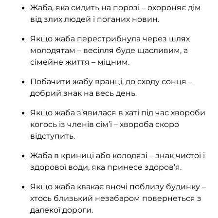
Жаба, яка сидить на порозі – охороняє дім
від злих людей і поганих новин.
Якщо жаба перестрибнула через шлях
молодятам – весілля буде щасливим, а
сімейне життя – міцним.
Побачити жабу вранці, до сходу сонця –
добрий знак на весь день.
Якщо жаба з’явилася в хаті під час хвороби
когось із членів сім’ї – хвороба скоро
відступить.
Жаба в криниці або колодязі – знак чистої і
здорової води, яка принесе здоров’я.
Якщо жаба квакає вночі поблизу будинку –
хтось близький незабаром повернеться з
далекої дороги.