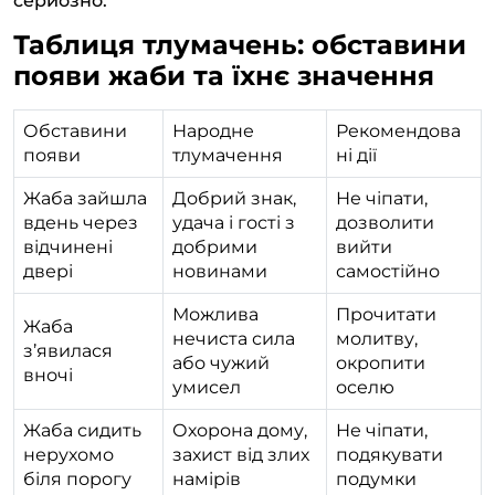
серйозно.
Таблиця тлумачень: обставини
появи жаби та їхнє значення
Обставини
Народне
Рекомендова
появи
тлумачення
ні дії
Жаба зайшла
Добрий знак,
Не чіпати,
вдень через
удача і гості з
дозволити
відчинені
добрими
вийти
двері
новинами
самостійно
Можлива
Прочитати
Жаба
нечиста сила
молитву,
з’явилася
або чужий
окропити
вночі
умисел
оселю
Жаба сидить
Охорона дому,
Не чіпати,
нерухомо
захист від злих
подякувати
біля порогу
намірів
подумки