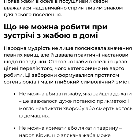
Поява жаби в оселі в посушливий сезон
вважалася надзвичайно сприятливим знаком
для всього поселення.
Що не можна робити при
зустрічі з жабою в домі
Народна мудрість не лише пояснювала значення
певних явищ, але й давала практичні настанови
щодо поведінки. Стосовно жаби в оселі існував
цілий перелік того, чого категорично не варто
робити. Ці заборони формувалися протягом
сотень років і мали глибокий символічний зміст.
Не можна вбивати жабу, яка зайшла до хати
– це вважалося дуже поганою прикметою і
могло накликати хворобу або смерть когось
із домашніх.
Не можна кричати або лякати тварину –
народ вірив, що злякана жаба може