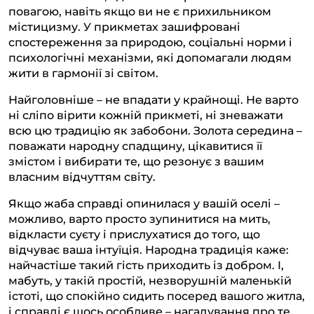
повагою, навіть якщо ви не є прихильником
містицизму. У прикметах зашифровані
спостереження за природою, соціальні норми і
психологічні механізми, які допомагали людям
жити в гармонії зі світом.
Найголовніше – не впадати у крайнощі. Не варто
ні сліпо вірити кожній прикметі, ні зневажати
всю цю традицію як забобони. Золота середина –
поважати народну спадщину, цікавитися її
змістом і вибирати те, що резонує з вашим
власним відчуттям світу.
Якщо жаба справді опинилася у вашій оселі –
можливо, варто просто зупинитися на мить,
відкласти суєту і прислухатися до того, що
відчуває ваша інтуїція. Народна традиція каже:
найчастіше такий гість приходить із добром. І,
мабуть, у такій простій, незворушній маленькій
істоті, що спокійно сидить посеред вашого житла,
і справді є щось особливе – нагадування про те,