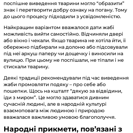
поспішне виведення тварини могло “образити”
знак і перетворити добру ознаку на погану. Тому
до цього процесу підходили з усвідомленістю.
Найкращим варіантом вважалося дати жабі
можливість вийти самостійно. Відчиняли двері
або вікно і чекали. Якщо тварина не хотіла йти, її
обережно підбирали на долоню або підсовували
під неї аркуш паперу чи дощечку і виносили на
вулицю. При цьому не поспішали, не тіпали і не
стискали тварину.
Деякі традиції рекомендували під час виведення
жаби промовляти подяку – про себе або
пошепки. Щось на кшталт “дякую за відвідини,
іди з миром”. Це могло здаватися дивним
сучасній людині, але в народній культурі
взаємоповага між людиною і природою
вважалася важливою умовою благополуччя.
Народні прикмети, пов’язані з