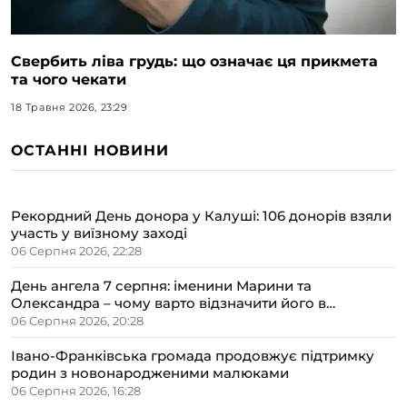
Свербить ліва грудь: що означає ця прикмета
та чого чекати
18 Травня 2026, 23:29
ОСТАННІ НОВИНИ
Рекордний День донора у Калуші: 106 донорів взяли
участь у виїзному заході
06 Серпня 2026, 22:28
День ангела 7 серпня: іменини Марини та
Олександра – чому варто відзначити його в
сімейному колі
06 Серпня 2026, 20:28
Івано-Франківська громада продовжує підтримку
родин з новонародженими малюками
06 Серпня 2026, 16:28