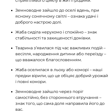
сприятливого циклу в житті родини.
Земноводне зайшло до оселі вдень, при
ясному сонячному світлі – ознака удачі і
доброго настрою долі.
Жаба сиділа нерухомо і спокійно – знак
стабільності та захищеності домівки.
Тварина з’явилася під час важливих подій –
весілля, народження дитини або переїзду –
що вважалося благословенням.
Жаба оселилася в льоху або коморі – наші
предки вірили, що це обіцяє добрий урожай
і повні комори.
Земноводне зайшло через поріг
самостійно, без стороннього втручання –
знак того, що сама доля направила його до
вас.