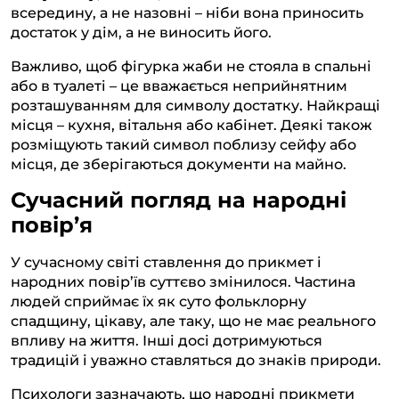
всередину, а не назовні – ніби вона приносить
достаток у дім, а не виносить його.
Важливо, щоб фігурка жаби не стояла в спальні
або в туалеті – це вважається неприйнятним
розташуванням для символу достатку. Найкращі
місця – кухня, вітальня або кабінет. Деякі також
розміщують такий символ поблизу сейфу або
місця, де зберігаються документи на майно.
Сучасний погляд на народні
повір’я
У сучасному світі ставлення до прикмет і
народних повір’їв суттєво змінилося. Частина
людей сприймає їх як суто фольклорну
спадщину, цікаву, але таку, що не має реального
впливу на життя. Інші досі дотримуються
традицій і уважно ставляться до знаків природи.
Психологи зазначають, що народні прикмети