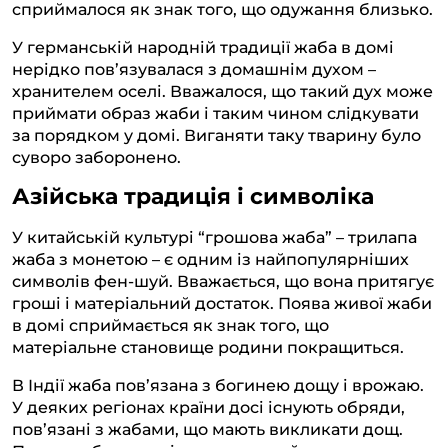
сприймалося як знак того, що одужання близько.
У германській народній традиції жаба в домі
нерідко пов’язувалася з домашнім духом –
хранителем оселі. Вважалося, що такий дух може
приймати образ жаби і таким чином слідкувати
за порядком у домі. Виганяти таку тварину було
суворо заборонено.
Азійська традиція і символіка
У китайській культурі “грошова жаба” – трилапа
жаба з монетою – є одним із найпопулярніших
символів фен-шуй. Вважається, що вона притягує
гроші і матеріальний достаток. Поява живої жаби
в домі сприймається як знак того, що
матеріальне становище родини покращиться.
В Індії жаба пов’язана з богинею дощу і врожаю.
У деяких регіонах країни досі існують обряди,
пов’язані з жабами, що мають викликати дощ.