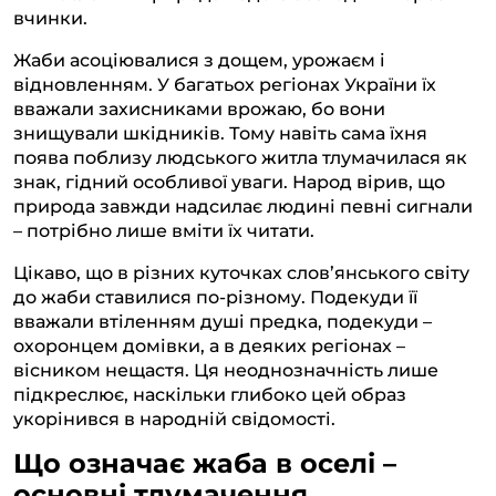
вчинки.
Жаби асоціювалися з дощем, урожаєм і
відновленням. У багатьох регіонах України їх
вважали захисниками врожаю, бо вони
знищували шкідників. Тому навіть сама їхня
поява поблизу людського житла тлумачилася як
знак, гідний особливої уваги. Народ вірив, що
природа завжди надсилає людині певні сигнали
– потрібно лише вміти їх читати.
Цікаво, що в різних куточках слов’янського світу
до жаби ставилися по-різному. Подекуди її
вважали втіленням душі предка, подекуди –
охоронцем домівки, а в деяких регіонах –
вісником нещастя. Ця неоднозначність лише
підкреслює, наскільки глибоко цей образ
укорінився в народній свідомості.
Що означає жаба в оселі –
основні тлумачення