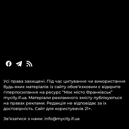
Головні новини за сьогодні
Новини Івано-Франківська
Новини Прикарпаття
Новини України та світу
Статті та блоги
Новини бізнесу
Усі права захищені. Під час цитування чи використання
будь-яких матеріалів із сайту обов’язковим є відкрите
гіперпосилання на ресурс “Моє місто Франківськ”
mycity.if.ua. Матеріали рекламного змісту публікуються
на правах реклами. Редакція не відповідає за їх
достовірність. Сайт для користувачів 21+.
Зв’язатися з нами: info@mycity.if.ua