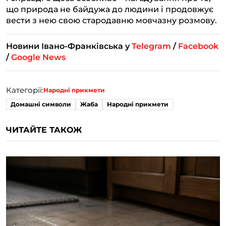
що природа не байдужа до людини і продовжує
вести з нею свою стародавню мовчазну розмову.
Новини Івано-Франківська у
Telegram
/
Facebook
/
Google News
Категорії:
Народні прикмети
Домашні символи
Жаба
Народні прикмети
ЧИТАЙТЕ ТАКОЖ