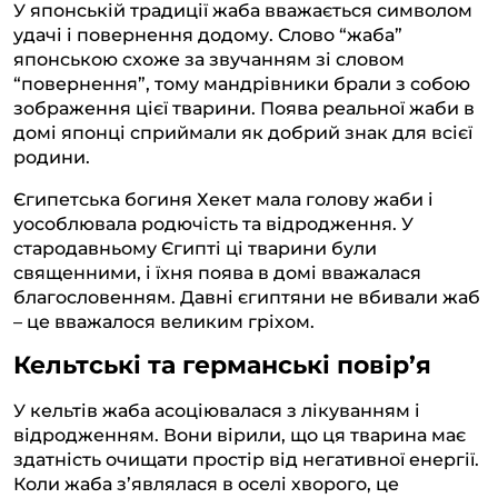
У японській традиції жаба вважається символом
удачі і повернення додому. Слово “жаба”
японською схоже за звучанням зі словом
“повернення”, тому мандрівники брали з собою
зображення цієї тварини. Поява реальної жаби в
домі японці сприймали як добрий знак для всієї
родини.
Єгипетська богиня Хекет мала голову жаби і
уособлювала родючість та відродження. У
стародавньому Єгипті ці тварини були
священними, і їхня поява в домі вважалася
благословенням. Давні єгиптяни не вбивали жаб
– це вважалося великим гріхом.
Кельтські та германські повір’я
У кельтів жаба асоціювалася з лікуванням і
відродженням. Вони вірили, що ця тварина має
здатність очищати простір від негативної енергії.
Коли жаба з’являлася в оселі хворого, це