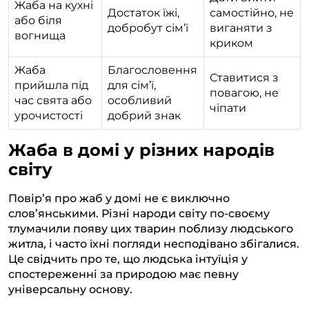
Жаба на кухні
Достаток їжі,
самостійно, не
або біля
добробут сім’ї
виганяти з
вогнища
криком
Жаба
Благословення
Ставитися з
прийшла під
для сім’ї,
повагою, не
час свята або
особливий
чіпати
урочистості
добрий знак
Жаба в домі у різних народів
світу
Повір’я про жаб у домі не є виключно
слов’янськими. Різні народи світу по-своєму
тлумачили появу цих тварин поблизу людського
житла, і часто їхні погляди несподівано збігалися.
Це свідчить про те, що людська інтуїція у
спостереженні за природою має певну
універсальну основу.