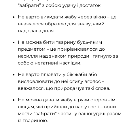
“забрати” з собою удачу і достаток.
Не варто викидати жабу через вікно – це
вважалося образою для знаку, який
надіслала доля.
Не можна бити тварину будь-яким
предметом – це прирівнювалося до
насилля над знаком природи і тягнуло за
собою негативні наслідки.
Не варто плювати у бік жаби або
висловлювати до неї огиду вголос –
вважалося, що природа чує такі слова.
Не можна давати жабу в руки стороннім
людям, які прийшли до вас у гості – вони
могли “забрати” частину вашої удачі разом
із твариною.