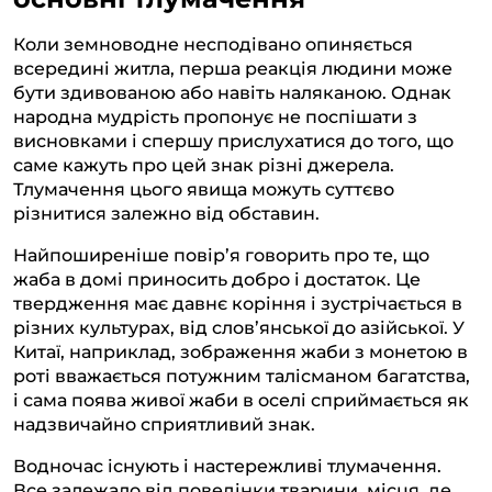
Коли земноводне несподівано опиняється
всередині житла, перша реакція людини може
бути здивованою або навіть наляканою. Однак
народна мудрість пропонує не поспішати з
висновками і спершу прислухатися до того, що
саме кажуть про цей знак різні джерела.
Тлумачення цього явища можуть суттєво
різнитися залежно від обставин.
Найпоширеніше повір’я говорить про те, що
жаба в домі приносить добро і достаток. Це
твердження має давнє коріння і зустрічається в
різних культурах, від слов’янської до азійської. У
Китаї, наприклад, зображення жаби з монетою в
роті вважається потужним талісманом багатства,
і сама поява живої жаби в оселі сприймається як
надзвичайно сприятливий знак.
Водночас існують і настережливі тлумачення.
Все залежало від поведінки тварини, місця, де