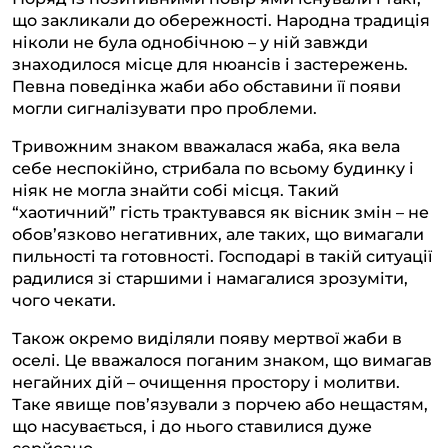
що закликали до обережності. Народна традиція
ніколи не була однобічною – у ній завжди
знаходилося місце для нюансів і застережень.
Певна поведінка жаби або обставини її появи
могли сигналізувати про проблеми.
Тривожним знаком вважалася жаба, яка вела
себе неспокійно, стрибала по всьому будинку і
ніяк не могла знайти собі місця. Такий
“хаотичний” гість трактувався як вісник змін – не
обов’язково негативних, але таких, що вимагали
пильності та готовності. Господарі в такій ситуації
радилися зі старшими і намагалися зрозуміти,
чого чекати.
Також окремо виділяли появу мертвої жаби в
оселі. Це вважалося поганим знаком, що вимагав
негайних дій – очищення простору і молитви.
Таке явище пов’язували з порчею або нещастям,
що насувається, і до нього ставилися дуже