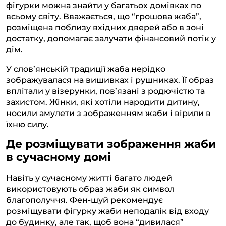
фігурки можна знайти у багатьох домівках по
всьому світу. Вважається, що “грошова жаба”,
розміщена поблизу вхідних дверей або в зоні
достатку, допомагає залучати фінансовий потік у
дім.
У слов’янській традиції жаба нерідко
зображувалася на вишивках і рушниках. Її образ
вплітали у візерунки, пов’язані з родючістю та
захистом. Жінки, які хотіли народити дитину,
носили амулети з зображенням жаби і вірили в
їхню силу.
Де розміщувати зображення жаби
в сучасному домі
Навіть у сучасному житті багато людей
використовують образ жаби як символ
благополуччя. Фен-шуй рекомендує
розміщувати фігурку жаби неподалік від входу
до будинку, але так, щоб вона “дивилася”