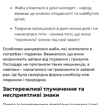
Жаба з’явилася в домі молодят – народ
вважав це знаком плодючості та майбутніх
дітей.
Тварина залишалася в домі кілька днів і не
намагалася піти – ознака того, що вона
“прийняла” оселю під свій захист.
Особливо шанувалися жаби, які оселялися в
погребах і підвалах. Вважалося, що вони
охороняють запаси від псування і гризунів.
Господарі не проганяли таких мешканців, а
навпаки – намагалися не тривожити їх зайвий
раз. Це була своєрідна форма симбіозу між
людиною і природою.
Застережливі тлумачення та
несприятливі знаки
Поряд із позитивними повір’ями існували і такі,