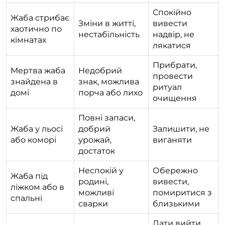
Спокійно
Жаба стрибає
Зміни в житті,
вивести
хаотично по
нестабільність
надвір, не
кімнатах
лякатися
Прибрати,
Мертва жаба
Недобрий
провести
знайдена в
знак, можлива
ритуал
домі
порча або лихо
очищення
Повні запаси,
Жаба у льосі
добрий
Залишити, не
або коморі
урожай,
виганяти
достаток
Неспокій у
Обережно
Жаба під
родині,
вивести,
ліжком або в
можливі
помиритися з
спальні
сварки
близькими
Дати вийти