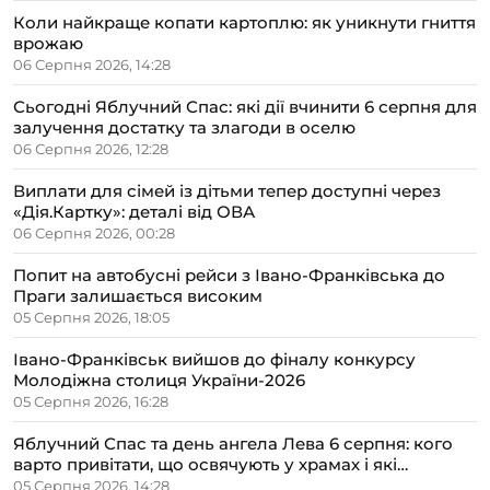
Коли найкраще копати картоплю: як уникнути гниття
врожаю
06 Серпня 2026, 14:28
Сьогодні Яблучний Спас: які дії вчинити 6 серпня для
залучення достатку та злагоди в оселю
06 Серпня 2026, 12:28
Виплати для сімей із дітьми тепер доступні через
«Дія.Картку»: деталі від ОВА
06 Серпня 2026, 00:28
Попит на автобусні рейси з Івано-Франківська до
Праги залишається високим
05 Серпня 2026, 18:05
Івано-Франківськ вийшов до фіналу конкурсу
Молодіжна столиця України-2026
05 Серпня 2026, 16:28
Яблучний Спас та день ангела Лева 6 серпня: кого
варто привітати, що освячують у храмах і які
прикмети передбачають осінь
05 Серпня 2026, 14:28