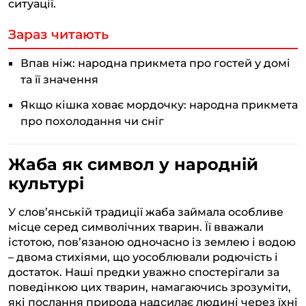
ситуації.
Зараз читають
Впав ніж: народна прикмета про гостей у домі
та її значення
Якщо кішка ховає мордочку: народна прикмета
про похолодання чи сніг
Жаба як символ у народній
культурі
У слов’янській традиції жаба займала особливе
місце серед символічних тварин. Її вважали
істотою, пов’язаною одночасно із землею і водою
– двома стихіями, що уособлювали родючість і
достаток. Наші предки уважно спостерігали за
поведінкою цих тварин, намагаючись зрозуміти,
які послання природа надсилає людині через їхні