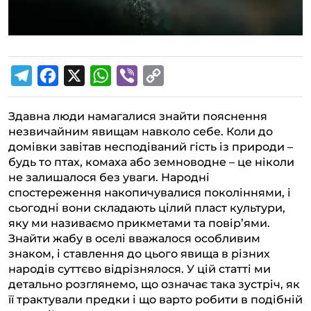
T
F
X
W
V
C
e
a
h
i
o
Здавна люди намагалися знайти пояснення
l
c
a
b
p
незвичайним явищам навколо себе. Коли до
e
e
t
e
y
домівки завітав несподіваний гість із природи –
g
b
s
r
L
будь то птах, комаха або земноводне – це ніколи
не залишалося без уваги. Народні
r
o
A
i
спостереження накопичувалися поколіннями, і
a
o
p
n
сьогодні вони складають цілий пласт культури,
m
k
p
k
яку ми називаємо прикметами та повір’ями.
Знайти жабу в оселі вважалося особливим
знаком, і ставлення до цього явища в різних
народів суттєво відрізнялося. У цій статті ми
детально розглянемо, що означає така зустріч, як
її трактували предки і що варто робити в подібній