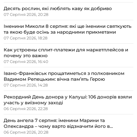
Десять рослин, які люблять каву як добриво
07 Серпня 2026, 20:28
Іменини Миколи 8 серпня: які ще іменини святкують
та якою буде осінь за народними прикметами
07 Серпня 2026, 18:28
Как устроены сплит-платежи для маркетплейсов и
почему это важно
07 Серпня 2026, 16:40
Івано-Франківськ прощатиметься з полковником
Вадимом Репецьким: вічна пам’ять Герою
07 Серпня 2026, 14:28
Рекордний День донора у Калуші: 106 донорів взяли
участь у виїзному заході
06 Серпня 2026, 22:28
День ангела 7 серпня: іменини Марини та
Олександра – чому варто відзначити його в
сімейному колі
06 Серпня 2026, 20:28