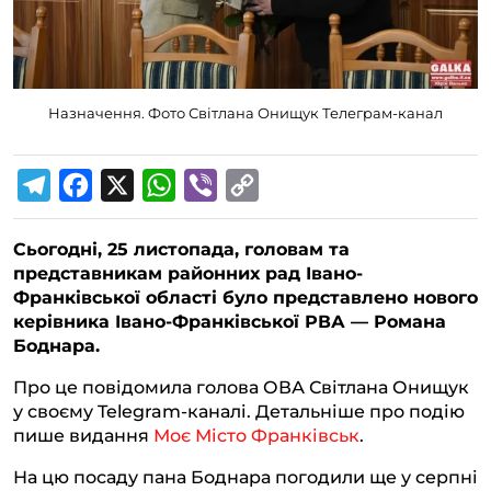
Назначення. Фото Світлана Онищук Телеграм-канал
T
F
X
W
V
C
e
a
h
i
o
Сьогодні, 25 листопада, головам та
l
c
a
b
p
представникам районних рад Івано-
e
e
t
e
y
Франківської області було представлено нового
g
b
s
r
L
керівника Івано-Франківської РВА — Романа
Боднара.
r
o
A
i
a
o
p
n
Про це повідомила голова ОВА Світлана Онищук
у своєму Telegram-каналі. Детальніше про подію
m
k
p
k
пише видання
Моє Місто Франківськ
.
На цю посаду пана Боднара погодили ще у серпні