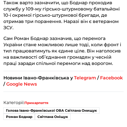
Також варто зазначити, що Боднар проходив
службу у 109-му гірсько-штурмовому батальйоні
10-ї окремої гірсько-штурмової бригади, де
отримав три поранення. Наразі він є ветераном
ЗСУ.
Сам Роман Боднар зазначив, що перемога
України стане можливою лише тоді, коли фронт і
тил працюватимуть як єдине ціле. Він наголосив
на важливості об’єднання громадян у чесній
праці заради спільної перемоги над ворогом.
Новини Івано-Франківська у
Telegram
/
Facebook
/
Google News
Категорії:
Прикарпаття
Голова Івано-Франківської ОВА Світлана Онищук
Роман Боднар
Світлана Оніщук