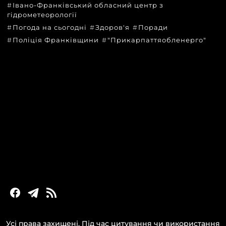
Івано-Франківський обласний центр з
гідрометеорології
Погода на сьогодні
Здоров'я
Поради
Поліція Франківщини
"Прикарпаттяобленерго"
КАТЕГОРІЇ
Головні новини за сьогодні
Новини Івано-Франківська
Новини Прикарпаття
Новини України та світу
Статті та блоги
Новини бізнесу
Усі права захищені. Під час цитування чи використання