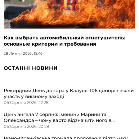
Как выбрать автомобильный огнетушитель:
основные критерии и требования
28 Липня 2026, 12:46
ОСТАННІ НОВИНИ
Рекордний День донора у Калуші: 106 донорів взяли
участь у виїзному заході
06 Серпня 2026, 22:28
День ангела 7 серпня: іменини Марини та
Олександра – чому варто відзначити його в
сімейному колі
06 Серпня 2026, 20:28
Івано-Франківська громада продовжує підтримку