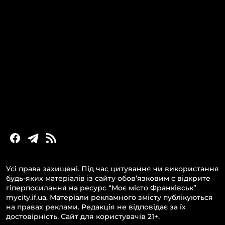
КАТЕГОРІЇ
Головні новини за сьогодні
Новини Івано-Франківська
Новини Прикарпаття
Новини України та світу
Статті та блоги
Новини бізнесу
Усі права захищені. Під час цитування чи використання
будь-яких матеріалів із сайту обов’язковим є відкрите
гіперпосилання на ресурс “Моє місто Франківськ”
mycity.if.ua. Матеріали рекламного змісту публікуються
на правах реклами. Редакція не відповідає за їх
достовірність. Сайт для користувачів 21+.