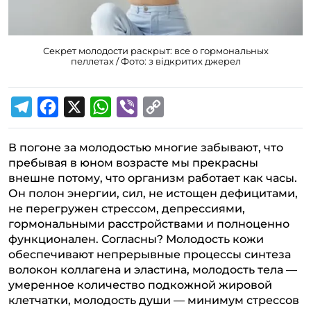
Секрет молодости раскрыт: все о гормональных
пеллетах / Фото: з відкритих джерел
T
F
X
W
V
C
e
a
h
i
o
В погоне за молодостью многие забывают, что
l
c
a
b
p
пребывая в юном возрасте мы прекрасны
e
e
t
e
y
внешне потому, что организм работает как часы.
g
b
s
r
L
Он полон энергии, сил, не истощен дефицитами,
не перегружен стрессом, депрессиями,
r
o
A
i
гормональными расстройствами и полноценно
a
o
p
n
функционален. Согласны? Молодость кожи
m
k
p
k
обеспечивают непрерывные процессы синтеза
волокон коллагена и эластина, молодость тела —
умеренное количество подкожной жировой
клетчатки, молодость души — минимум стрессов