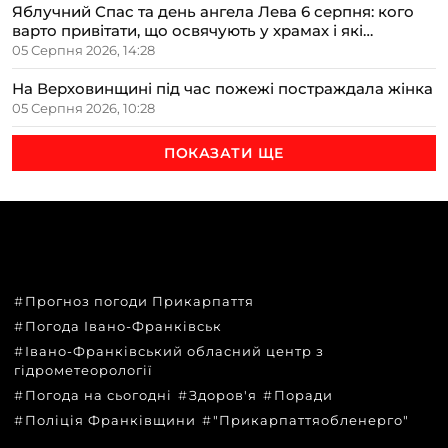
Яблучний Спас та день ангела Лева 6 серпня: кого
варто привітати, що освячують у храмах і які
прикмети передбачають осінь
05 Серпня 2026, 14:28
На Верховинщині під час пожежі постраждала жінка
05 Серпня 2026, 10:28
ПОКАЗАТИ ЩЕ
ТЕМИ
Прогноз погоди Прикарпаття
Погода Івано-Франківськ
Івано-Франківський обласний центр з
гідрометеорології
Погода на сьогодні
Здоров'я
Поради
Поліція Франківщини
"Прикарпаттяобленерго"