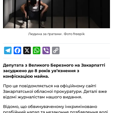
Людина за ґратами . Фото freepik
T
F
X
W
V
C
e
a
h
i
o
Депутата з Великого Березного на Закарпатті
l
c
a
b
p
засуджено до 8 років ув’язнення з
e
e
t
e
y
конфіскацією майна.
g
b
s
r
L
Про це повідомляється на офіційному сайті
r
o
A
i
Закарпатської обласної прокуратури. Деталі вже
a
o
p
n
відомі журналістам нашого видання.
m
k
p
k
Відомо, що обвинуваченому інкриміновано
розбійний напад та незаконне позбавлення волі