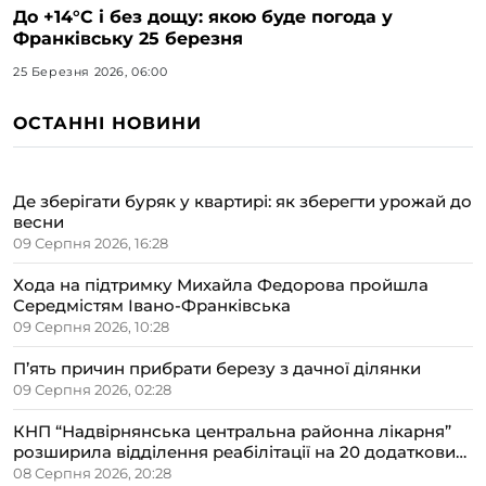
До +14°C і без дощу: якою буде погода у
Франківську 25 березня
25 Березня 2026, 06:00
ОСТАННІ НОВИНИ
Де зберігати буряк у квартирі: як зберегти урожай до
весни
09 Серпня 2026, 16:28
Хода на підтримку Михайла Федорова пройшла
Середмістям Івано-Франківська
09 Серпня 2026, 10:28
П’ять причин прибрати березу з дачної ділянки
09 Серпня 2026, 02:28
КНП “Надвірнянська центральна районна лікарня”
розширила відділення реабілітації на 20 додаткових
ліжок
08 Серпня 2026, 20:28