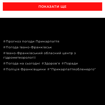
ПОКАЗАТИ ЩЕ
ТЕМИ
Прогноз погоди Прикарпаття
Погода Івано-Франківськ
Івано-Франківський обласний центр з
гідрометеорології
Погода на сьогодні
Здоров'я
Поради
Поліція Франківщини
"Прикарпаттяобленерго"
КАТЕГОРІЇ
Головні новини за сьогодні
Новини Івано-Франківська