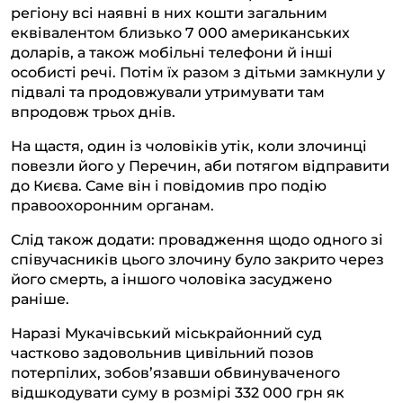
регіону всі наявні в них кошти загальним
еквівалентом близько 7 000 американських
доларів, а також мобільні телефони й інші
особисті речі. Потім їх разом з дітьми замкнули у
підвалі та продовжували утримувати там
впродовж трьох днів.
На щастя, один із чоловіків утік, коли злочинці
повезли його у Перечин, аби потягом відправити
до Києва. Саме він і повідомив про подію
правоохоронним органам.
Слід також додати: провадження щодо одного зі
співучасників цього злочину було закрито через
його смерть, а іншого чоловіка засуджено
раніше.
Наразі Мукачівський міськрайонний суд
частково задовольнив цивільний позов
потерпілих, зобов’язавши обвинуваченого
відшкодувати суму в розмірі 332 000 грн як