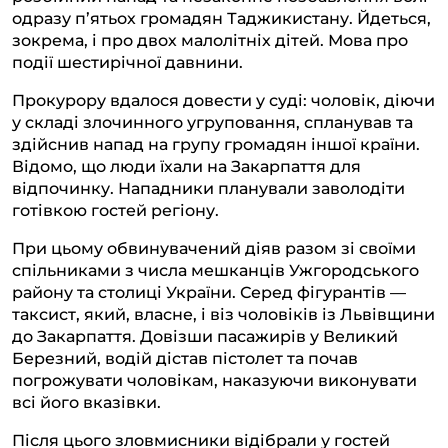
одразу п’ятьох громадян Таджикистану. Йдеться,
зокрема, і про двох малолітніх дітей. Мова про
події шестирічної давнини.
Прокурору вдалося довести у суді: чоловік, діючи
у складі злочинного угруповання, спланував та
здійснив напад на групу громадян іншої країни.
Відомо, що люди їхали на Закарпаття для
відпочинку. Нападники планували заволодіти
готівкою гостей регіону.
При цьому обвинувачений діяв разом зі своїми
спільниками з числа мешканців Ужгородського
району та столиці України. Серед фігурантів —
таксист, який, власне, і віз чоловіків із Львівщини
до Закарпаття. Довізши пасажирів у Великий
Березний, водій дістав пістолет та почав
погрожувати чоловікам, наказуючи виконувати
всі його вказівки.
Після цього зловмисники відібрали у гостей