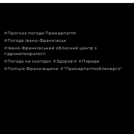
ТЕМИ
Прогноз погоди Прикарпаття
Погода Івано-Франківськ
Івано-Франківський обласний центр з
гідрометеорології
Погода на сьогодні
Здоров'я
Поради
Поліція Франківщини
"Прикарпаттяобленерго"
КАТЕГОРІЇ
Головні новини за сьогодні
Новини Івано-Франківська
Новини Прикарпаття
Новини України та світу
Статті та блоги