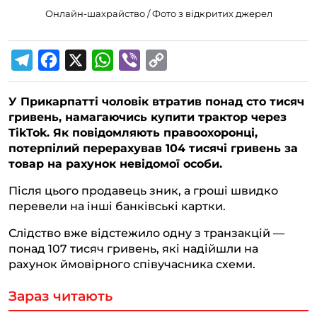
Онлайн-шахрайство / Фото з відкритих джерел
T
F
X
W
V
C
e
a
h
i
o
У Прикарпатті чоловік втратив понад сто тисяч
l
c
a
b
p
гривень, намагаючись купити трактор через
e
e
t
e
y
TikTok. Як повідомляють правоохоронці,
g
b
s
r
L
потерпілий перерахував 104 тисячі гривень за
товар на рахунок невідомої особи.
r
o
A
i
a
o
p
n
Після цього продавець зник, а гроші швидко
перевели на інші банківські картки.
m
k
p
k
Слідство вже відстежило одну з транзакцій —
понад 107 тисяч гривень, які надійшли на
рахунок ймовірного співучасника схеми.
Зараз читають