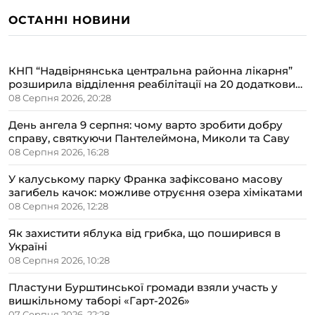
ОСТАННІ НОВИНИ
КНП “Надвірнянська центральна районна лікарня”
розширила відділення реабілітації на 20 додаткових
ліжок
08 Серпня 2026, 20:28
День ангела 9 серпня: чому варто зробити добру
справу, святкуючи Пантелеймона, Миколи та Саву
08 Серпня 2026, 16:28
У калуському парку Франка зафіксовано масову
загибель качок: можливе отруєння озера хімікатами
08 Серпня 2026, 12:28
Як захистити яблука від грибка, що поширився в
Україні
08 Серпня 2026, 10:28
Пластуни Бурштинської громади взяли участь у
вишкільному таборі «Гарт-2026»
07 Серпня 2026, 22:28