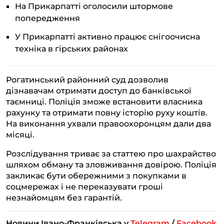
На Прикарпатті оголосили штормове
попередження
У Прикарпатті активно працює снігоочисна
техніка в гірських районах
Рогатинський районний суд дозволив
дізнавачам отримати доступ до банківської
таємниці. Поліція зможе встановити власника
рахунку та отримати повну історію руху коштів.
На виконання ухвали правоохоронцям дали два
місяці.
Розслідування триває за статтею про шахрайство
шляхом обману та зловживання довірою. Поліція
закликає бути обережними з покупками в
соцмережах і не переказувати гроші
незнайомцям без гарантій.
Новини Івано-Франківська у
Telegram
/
Facebook