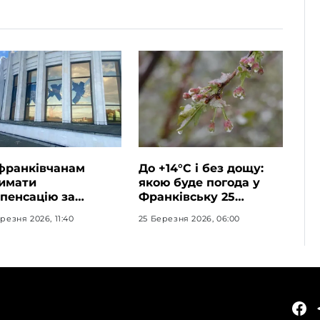
франківчанам
До +14°C і без дощу:
имати
якою буде погода у
пенсацію за
Франківську 25
шкоджене житло
березня
резня 2026, 11:40
25 Березня 2026, 06:00
КАТЕГОРІЇ