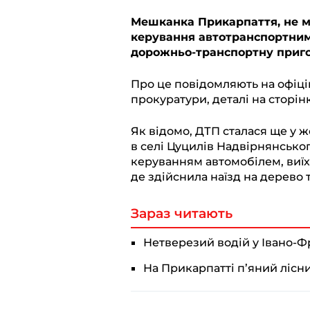
l
c
a
b
p
Мешканка Прикарпаття, не м
керування автотранспортним 
e
e
t
e
y
дорожньо-транспортну приго
g
b
s
r
L
r
o
A
i
Про це повідомляють на офіці
прокуратури, деталі на сторі
a
o
p
n
m
k
p
k
Як відомо, ДТП сталася ще у ж
в селі Цуцилів Надвірнянськог
керуванням автомобілем, виїхал
де здійснила наїзд на дерево 
Зараз читають
Нетверезий водій у Івано-Ф
На Прикарпатті п’яний ліс