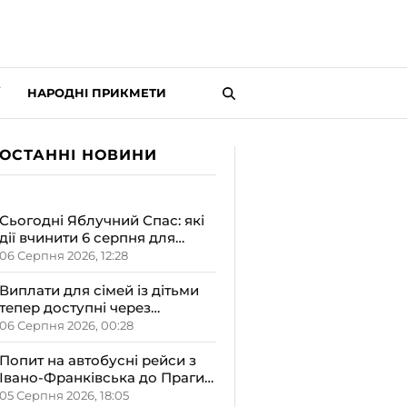
НАРОДНІ ПРИКМЕТИ
ОСТАННІ НОВИНИ
Сьогодні Яблучний Спас: які
дії вчинити 6 серпня для
залучення достатку та
06 Серпня 2026, 12:28
злагоди в оселю
Виплати для сімей із дітьми
тепер доступні через
«Дія.Картку»: деталі від ОВА
06 Серпня 2026, 00:28
Попит на автобусні рейси з
Івано-Франківська до Праги
залишається високим
05 Серпня 2026, 18:05