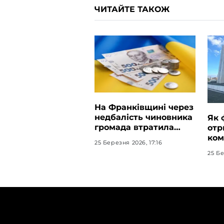
ЧИТАЙТЕ ТАКОЖ
На Франківщині через
недбалість чиновника
Як 
громада втратила
отр
тисячі грн
ком
25 Березня 2026, 17:16
по
25 Бе
ТЕМИ