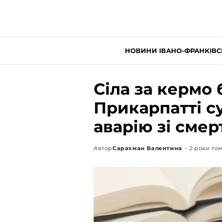
НОВИНИ ІВАНО-ФРАНКІВС
Сіла за кермо 
Прикарпатті с
аварію зі сме
Автор
Сарахман Валентина
2 роки то