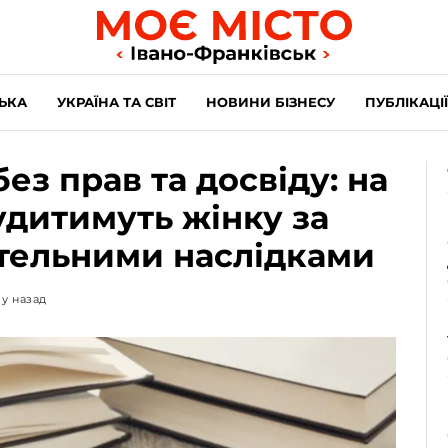
ЬКА
УКРАЇНА ТА СВІТ
НОВИНИ БІЗНЕСУ
ПУБЛІКАЦІЇ
без прав та досвіду: на
удитимуть жінку за
ртельними наслідками
му назад