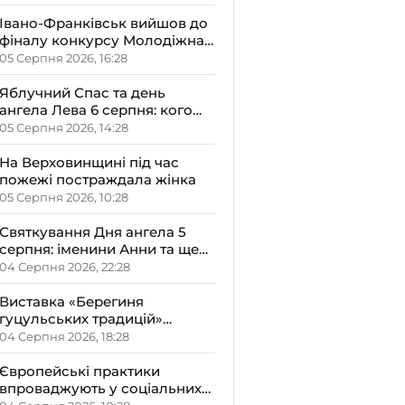
Івано-Франківськ вийшов до
фіналу конкурсу Молодіжна
столиця України-2026
05 Серпня 2026, 16:28
Яблучний Спас та день
ангела Лева 6 серпня: кого
варто привітати, що
05 Серпня 2026, 14:28
освячують у храмах і які
прикмети передбачають
На Верховинщині під час
осінь
пожежі постраждала жінка
05 Серпня 2026, 10:28
Святкування Дня ангела 5
серпня: іменини Анни та ще
двох імен – кого вітати і що не
04 Серпня 2026, 22:28
можна робити цього дня
Виставка «Берегиня
гуцульських традицій»
відкрилась на Верховині
04 Серпня 2026, 18:28
Європейські практики
впроваджують у соціальних