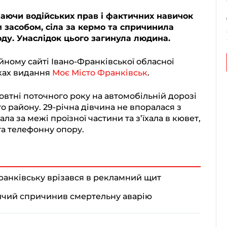
аючи водійських прав і фактичних навичок
засобом, сіла за кермо та спричинила
ду. Унаслідок цього загинула людина.
йному сайті Івано-Франківської обласної
нках видання
Моє Місто Франківськ
.
овтні поточного року на автомобільній дорозі
о району. 29-річна дівчина не впоралася з
а за межі проїзної частини та з’їхала в кювет,
та телефонну опору.
ранківську врізався в рекламний щит
ничий спричинив смертельну аварію