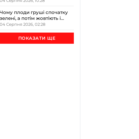
закладах Прикарпаття на
04 Серпня 2026, 10:28
обговоренні в ОДА
Чому плоди груші спочатку
зелені, а потім жовтіють і
чорніють всередині
04 Серпня 2026, 02:28
ПОКАЗАТИ ЩЕ