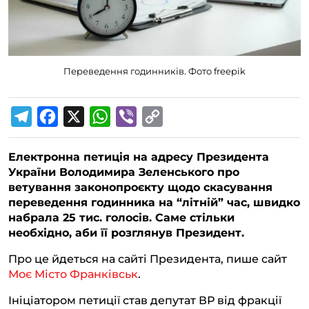
Переведення годинників. Фото freepik
T
F
X
W
V
C
e
a
h
i
o
Електронна петиція на адресу Президента
l
c
a
b
p
України Володимира Зеленського про
e
e
t
e
y
ветування законопроєкту щодо скасування
g
b
s
r
L
переведення годинника на “літній” час, швидко
набрала 25 тис. голосів. Саме стільки
r
o
A
i
необхідно, аби її розглянув Президент.
a
o
p
n
Про це йдеться на сайті Президента, пише сайт
m
k
p
k
Моє Місто Франківськ
.
Ініціатором петиції став депутат ВР від фракції