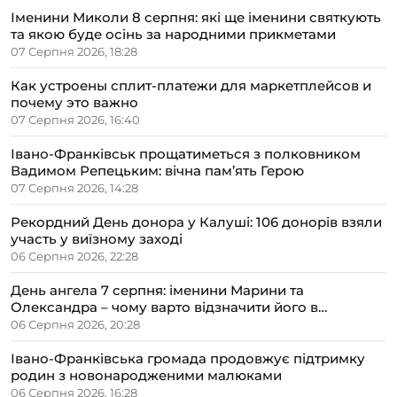
Іменини Миколи 8 серпня: які ще іменини святкують
та якою буде осінь за народними прикметами
07 Серпня 2026, 18:28
Как устроены сплит-платежи для маркетплейсов и
почему это важно
07 Серпня 2026, 16:40
Івано-Франківськ прощатиметься з полковником
Вадимом Репецьким: вічна пам’ять Герою
07 Серпня 2026, 14:28
Рекордний День донора у Калуші: 106 донорів взяли
участь у виїзному заході
06 Серпня 2026, 22:28
День ангела 7 серпня: іменини Марини та
Олександра – чому варто відзначити його в
сімейному колі
06 Серпня 2026, 20:28
Івано-Франківська громада продовжує підтримку
родин з новонародженими малюками
06 Серпня 2026, 16:28