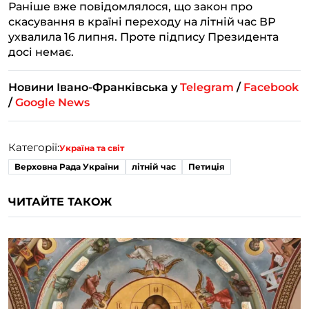
Раніше вже повідомлялося, що закон про
скасування в країні переходу на літній час ВР
ухвалила 16 липня. Проте підпису Президента
досі немає.
Новини Івано-Франківська у
Telegram
/
Facebook
/
Google News
Категорії:
Україна та світ
Верховна Рада України
літній час
Петиція
ЧИТАЙТЕ ТАКОЖ