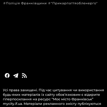
Поліція Франківщини
"Прикарпаттяобленерго"
КАТЕГОРІЇ
Головні новини за сьогодні
Новини Івано-Франківська
Новини Прикарпаття
Новини України та світу
Статті та блоги
Новини бізнесу
Усі права захищені. Під час цитування чи використання
будь-яких матеріалів із сайту обов’язковим є відкрите
гіперпосилання на ресурс “Моє місто Франківськ”
mycity.if.ua. Матеріали рекламного змісту публікуються