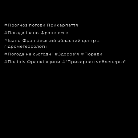
ТЕМИ
Прогноз погоди Прикарпаття
Погода Івано-Франківськ
Івано-Франківський обласний центр з
гідрометеорології
Погода на сьогодні
Здоров'я
Поради
Поліція Франківщини
"Прикарпаттяобленерго"
КАТЕГОРІЇ
Головні новини за сьогодні
Новини Івано-Франківська
Новини Прикарпаття
Новини України та світу
Статті та блоги
Новини бізнесу