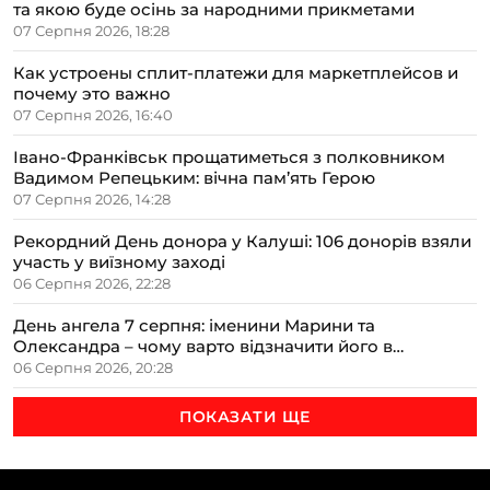
та якою буде осінь за народними прикметами
07 Серпня 2026, 18:28
Как устроены сплит-платежи для маркетплейсов и
почему это важно
07 Серпня 2026, 16:40
Івано-Франківськ прощатиметься з полковником
Вадимом Репецьким: вічна пам’ять Герою
07 Серпня 2026, 14:28
Рекордний День донора у Калуші: 106 донорів взяли
участь у виїзному заході
06 Серпня 2026, 22:28
День ангела 7 серпня: іменини Марини та
Олександра – чому варто відзначити його в
сімейному колі
06 Серпня 2026, 20:28
ПОКАЗАТИ ЩЕ