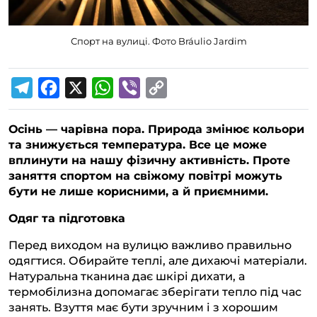
Спорт на вулиці. Фото Bráulio Jardim
T
F
X
W
V
C
e
a
h
i
o
Осінь — чарівна пора. Природа змінює кольори
l
c
a
b
p
та знижується температура. Все це може
e
e
t
e
y
вплинути на нашу фізичну активність. Проте
g
b
s
r
L
заняття спортом на свіжому повітрі можуть
бути не лише корисними, а й приємними.
r
o
A
i
a
o
p
n
Одяг та підготовка
m
k
p
k
Перед виходом на вулицю важливо правильно
одягтися. Обирайте теплі, але дихаючі матеріали.
Натуральна тканина дає шкірі дихати, а
термобілизна допомагає зберігати тепло під час
занять. Взуття має бути зручним і з хорошим