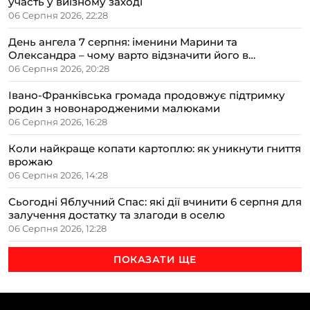
участь у виїзному заході
06 Серпня 2026, 22:28
День ангела 7 серпня: іменини Марини та
Олександра – чому варто відзначити його в
сімейному колі
06 Серпня 2026, 20:28
Івано-Франківська громада продовжує підтримку
родин з новонародженими малюками
06 Серпня 2026, 16:28
Коли найкраще копати картоплю: як уникнути гниття
врожаю
06 Серпня 2026, 14:28
Сьогодні Яблучний Спас: які дії вчинити 6 серпня для
залучення достатку та злагоди в оселю
06 Серпня 2026, 12:28
ПОКАЗАТИ ЩЕ