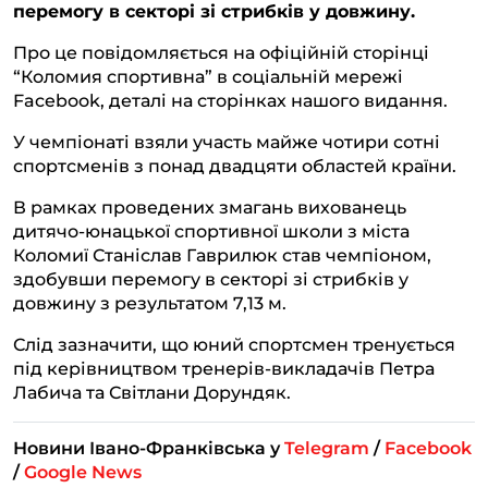
перемогу в секторі зі стрибків у довжину.
a
o
p
n
Про це повідомляється на офіційній сторінці
m
k
p
k
“Коломия спортивна” в соціальній мережі
Facebook, деталі на сторінках нашого видання.
У чемпіонаті взяли участь майже чотири сотні
спортсменів з понад двадцяти областей країни.
В рамках проведених змагань вихованець
дитячо-юнацької спортивної школи з міста
Коломиї Станіслав Гаврилюк став чемпіоном,
здобувши перемогу в секторі зі стрибків у
довжину з результатом 7,13 м.
Слід зазначити, що юний спортсмен тренується
під керівництвом тренерів-викладачів Петра
Лабича та Світлани Дорундяк.
Новини Івано-Франківська у
Telegram
/
Facebook
/
Google News