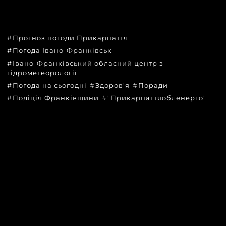
ТЕМИ
Прогноз погоди Прикарпаття
Погода Івано-Франківськ
Івано-Франківський обласний центр з
гідрометеорології
Погода на сьогодні
Здоров'я
Поради
Поліція Франківщини
"Прикарпаттяобленерго"
КАТЕГОРІЇ
Головні новини за сьогодні
Новини Івано-Франківська
Новини Прикарпаття
Новини України та світу
Статті та блоги
Новини бізнесу