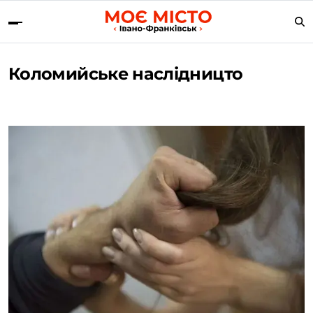
Коломийське наслідницто