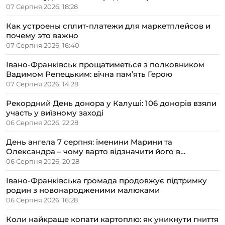
07 Серпня 2026, 18:28
Как устроены сплит-платежи для маркетплейсов и
почему это важно
07 Серпня 2026, 16:40
Івано-Франківськ прощатиметься з полковником
Вадимом Репецьким: вічна пам’ять Герою
07 Серпня 2026, 14:28
Рекордний День донора у Калуші: 106 донорів взяли
участь у виїзному заході
06 Серпня 2026, 22:28
День ангела 7 серпня: іменини Марини та
Олександра – чому варто відзначити його в
сімейному колі
06 Серпня 2026, 20:28
Івано-Франківська громада продовжує підтримку
родин з новонародженими малюками
06 Серпня 2026, 16:28
Коли найкраще копати картоплю: як уникнути гниття