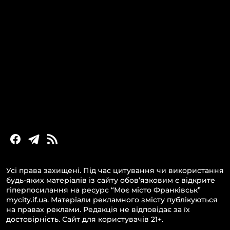
КАТЕГОРІЇ
Головні новини за сьогодні
Новини Івано-Франківська
Новини Прикарпаття
Новини України та світу
Статті та блоги
Новини бізнесу
Усі права захищені. Під час цитування чи використання
будь-яких матеріалів із сайту обов’язковим є відкрите
гіперпосилання на ресурс “Моє місто Франківськ”
mycity.if.ua. Матеріали рекламного змісту публікуються
на правах реклами. Редакція не відповідає за їх
достовірність. Сайт для користувачів 21+.