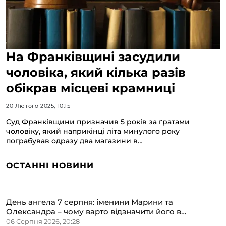
На Франківщині засудили
чоловіка, який кілька разів
обікрав місцеві крамниці
20 Лютого 2025, 10:15
Суд Франківщини призначив 5 років за ґратами
чоловіку, який наприкінці літа минулого року
пограбував одразу два магазини в…
ОСТАННІ НОВИНИ
День ангела 7 серпня: іменини Марини та
Олександра – чому варто відзначити його в
сімейному колі
06 Серпня 2026, 20:28