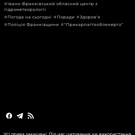
Івано-Франківський обласний центр з
гідрометеорології
Погода на сьогодні
Поради
Здоров'я
Поліція Франківщини
"Прикарпаттяобленерго"
КАТЕГОРІЇ
Головні новини за сьогодні
Новини Івано-Франківська
Новини Прикарпаття
Новини України та світу
Статті та блоги
Новини бізнесу
Усі права захищені. Під час цитування чи використання