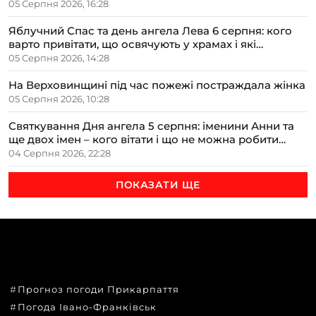
05 Серпня 2026, 16:28
Яблучний Спас та день ангела Лева 6 серпня: кого
варто привітати, що освячують у храмах і які
прикмети передбачають осінь
05 Серпня 2026, 14:28
На Верховинщині під час пожежі постраждала жінка
05 Серпня 2026, 10:28
Святкування Дня ангела 5 серпня: іменини Анни та
ще двох імен – кого вітати і що не можна робити
цього дня
04 Серпня 2026, 22:28
ПОКАЗАТИ ЩЕ
ТЕМИ
Прогноз погоди Прикарпаття
Погода Івано-Франківськ