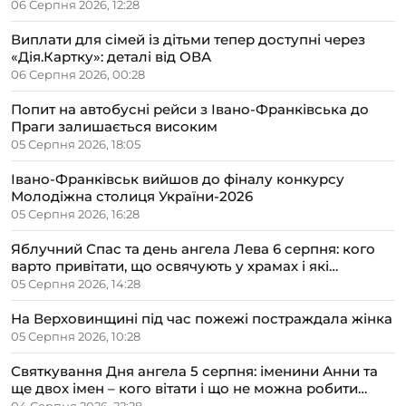
06 Серпня 2026, 12:28
Виплати для сімей із дітьми тепер доступні через
«Дія.Картку»: деталі від ОВА
06 Серпня 2026, 00:28
Попит на автобусні рейси з Івано-Франківська до
Праги залишається високим
05 Серпня 2026, 18:05
Івано-Франківськ вийшов до фіналу конкурсу
Молодіжна столиця України-2026
05 Серпня 2026, 16:28
Яблучний Спас та день ангела Лева 6 серпня: кого
варто привітати, що освячують у храмах і які
прикмети передбачають осінь
05 Серпня 2026, 14:28
На Верховинщині під час пожежі постраждала жінка
05 Серпня 2026, 10:28
Святкування Дня ангела 5 серпня: іменини Анни та
ще двох імен – кого вітати і що не можна робити
цього дня
04 Серпня 2026, 22:28