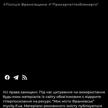
Поліція Франківщини
"Прикарпаттяобленерго"
КАТЕГОРІЇ
Головні новини за сьогодні
Новини Івано-Франківська
Новини Прикарпаття
Новини України та світу
Статті та блоги
Новини бізнесу
Усі права захищені. Під час цитування чи використання
будь-яких матеріалів із сайту обов’язковим є відкрите
гіперпосилання на ресурс “Моє місто Франківськ”
mycity.if.ua. Матеріали рекламного змісту публікуються