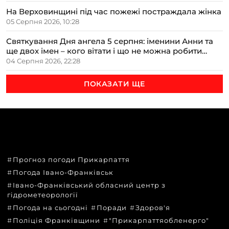
На Верховинщині під час пожежі постраждала жінка
05 Серпня 2026, 10:28
Святкування Дня ангела 5 серпня: іменини Анни та
ще двох імен – кого вітати і що не можна робити
цього дня
04 Серпня 2026, 22:28
ПОКАЗАТИ ЩЕ
ТЕМИ
Прогноз погоди Прикарпаття
Погода Івано-Франківськ
Івано-Франківський обласний центр з
гідрометеорології
Погода на сьогодні
Поради
Здоров'я
Поліція Франківщини
"Прикарпаттяобленерго"