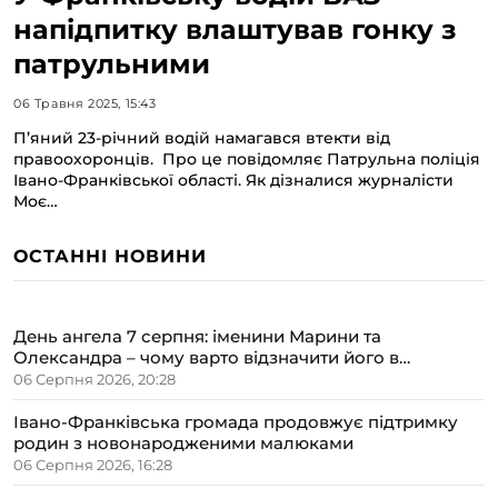
напідпитку влаштував гонку з
патрульними
06 Травня 2025, 15:43
П’яний 23-річний водій намагався втекти від
правоохоронців. Про це повідомляє Патрульна поліція
Івано-Франківської області. Як дізналися журналісти
Моє…
ОСТАННІ НОВИНИ
День ангела 7 серпня: іменини Марини та
Олександра – чому варто відзначити його в
сімейному колі
06 Серпня 2026, 20:28
Івано-Франківська громада продовжує підтримку
родин з новонародженими малюками
06 Серпня 2026, 16:28