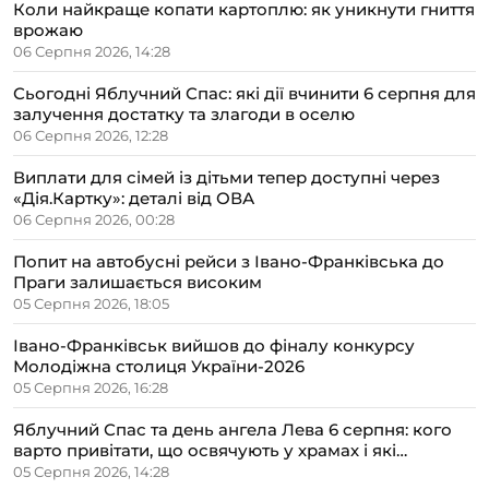
Коли найкраще копати картоплю: як уникнути гниття
врожаю
06 Серпня 2026, 14:28
Сьогодні Яблучний Спас: які дії вчинити 6 серпня для
залучення достатку та злагоди в оселю
06 Серпня 2026, 12:28
Виплати для сімей із дітьми тепер доступні через
«Дія.Картку»: деталі від ОВА
06 Серпня 2026, 00:28
Попит на автобусні рейси з Івано-Франківська до
Праги залишається високим
05 Серпня 2026, 18:05
Івано-Франківськ вийшов до фіналу конкурсу
Молодіжна столиця України-2026
05 Серпня 2026, 16:28
Яблучний Спас та день ангела Лева 6 серпня: кого
варто привітати, що освячують у храмах і які
прикмети передбачають осінь
05 Серпня 2026, 14:28