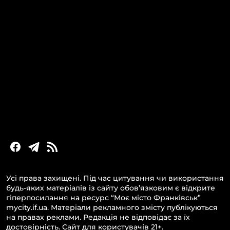
КАТЕГОРІЇ
Головні новини за сьогодні
Новини Івано-Франківська
Новини Прикарпаття
Новини України та світу
Статті та блоги
Новини бізнесу
Усі права захищені. Під час цитування чи використання
будь-яких матеріалів із сайту обов’язковим є відкрите
гіперпосилання на ресурс “Моє місто Франківськ”
mycity.if.ua. Матеріали рекламного змісту публікуються
на правах реклами. Редакція не відповідає за їх
достовірність. Сайт для користувачів 21+.