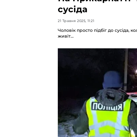
сусіда
21 Травня 2025, 11:21
Чоловік просто підбіг до сусіда, к
живіт…