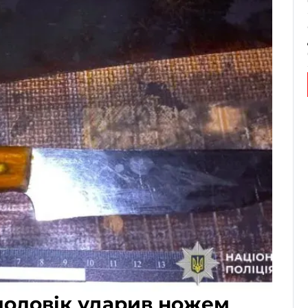
чоловік ударив ножем