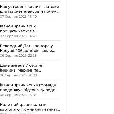
народними прикметами
Как устроены сплит-платежи
для маркетплейсов и почему
это важно
07 Серпня 2026, 16:40
Івано-Франківськ
прощатиметься з
полковником Вадимом
07 Серпня 2026, 14:28
Репецьким: вічна пам’ять
Герою
Рекордний День донора у
Калуші: 106 донорів взяли
участь у виїзному заході
06 Серпня 2026, 22:28
День ангела 7 серпня:
іменини Марини та
Олександра – чому варто
06 Серпня 2026, 20:28
відзначити його в сімейному
колі
Івано-Франківська громада
продовжує підтримку родин
з новонародженими
06 Серпня 2026, 16:28
малюками
Коли найкраще копати
картоплю: як уникнути гниття