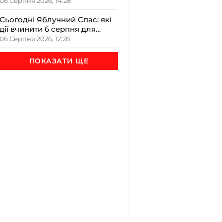
врожаю
06 Серпня 2026, 14:28
Сьогодні Яблучний Спас: які
дії вчинити 6 серпня для
залучення достатку та
06 Серпня 2026, 12:28
злагоди в оселю
ПОКАЗАТИ ЩЕ