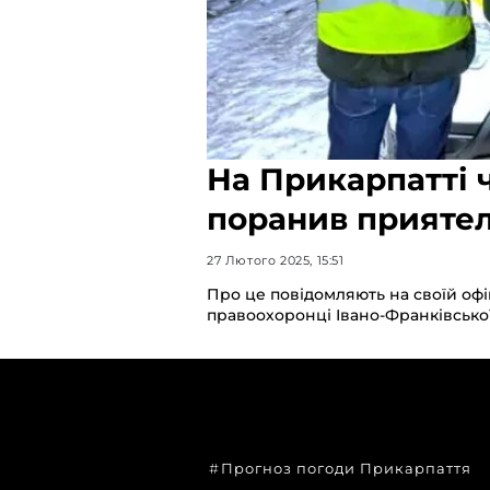
На Прикарпатті ч
поранив прияте
27 Лютого 2025, 15:51
Про це повідомляють на своїй офі
правоохоронці Івано-Франківської 
ТЕМИ
Прогноз погоди Прикарпаття