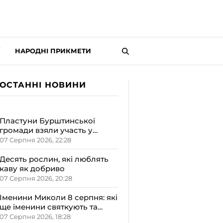
НАРОДНІ ПРИКМЕТИ
ОСТАННІ НОВИНИ
Пластуни Бурштинської
громади взяли участь у
вишкільному таборі
07 Серпня 2026, 22:28
«Гарт-2026»
Десять рослин, які люблять
каву як добриво
07 Серпня 2026, 20:28
Іменини Миколи 8 серпня: які
ще іменини святкують та
якою буде осінь за
07 Серпня 2026, 18:28