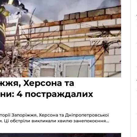
жжя, Херсона та
ни: 4 постраждалих
иторії Запоріжжя, Херсона та Дніпропетровської
и. Ці обстріли викликали хвилю занепокоєння…