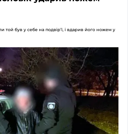
оли той був у себе на подвір’ї, і вдарив його ножем у